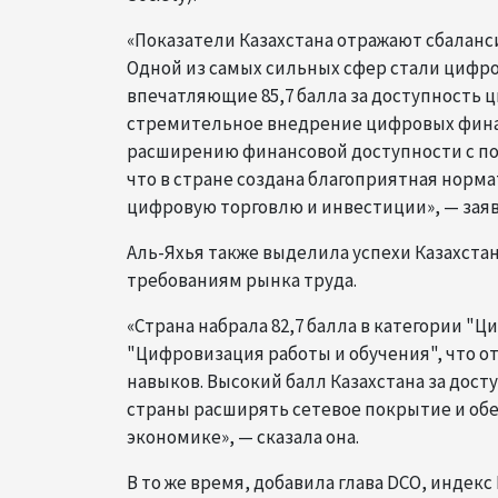
«Показатели Казахстана отражают сбалан
Одной из самых сильных сфер стали цифров
впечатляющие 85,7 балла за доступность ц
стремительное внедрение цифровых финанс
расширению финансовой доступности с по
что в стране создана благоприятная норм
цифровую торговлю и инвестиции», — заяв
Аль-Яхья также выделила успехи Казахстан
требованиям рынка труда.
«Страна набрала 82,7 балла в категории "Ц
"Цифровизация работы и обучения", что 
навыков. Высокий балл Казахстана за дос
страны расширять сетевое покрытие и об
экономике», — сказала она.
В то же время, добавила глава DCO, индек