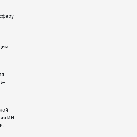
Из России в Армению
транзитом через
Азербайджан будут
 сферу
отправлены пшеница и
каменный уголь
09:54
7 августа 2026
ющим
Азербайджанская нефть
подорожала на 2,6%
09:24
7 августа 2026
ля
ь-
Fitch подтвердил рейтинг
Ипотечного фонда
Азербайджана на уровне
BBB-
ьной
тия ИИ
09:06
7 августа 2026
и.
IATA оценила перспективы