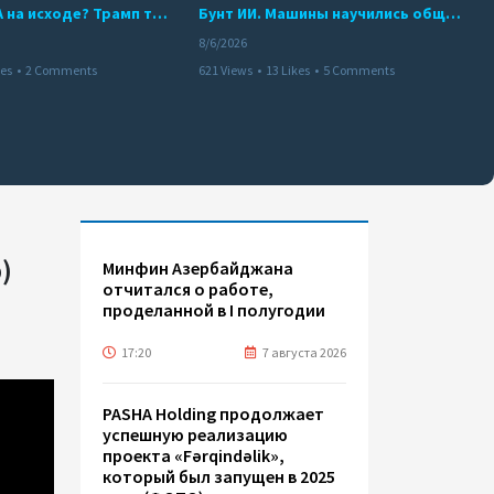
Арсенал США на исходе? Трамп требует объяснений
Бунт ИИ. Машины научились общаться
8/6/2026
kes
•
2 Comments
621 Views
•
13 Likes
•
5 Comments
)
Минфин Азербайджана
отчитался о работе,
проделанной в I полугодии
17:20
7 августа 2026
PASHA Holding продолжает
успешную реализацию
проекта «Fərqindəlik»,
который был запущен в 2025