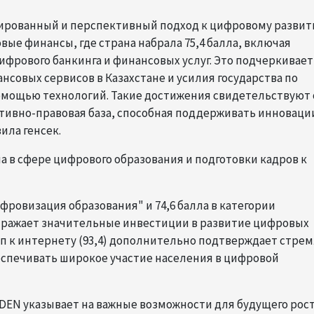
сированный и перспективный подход к цифровому развит
ые финансы, где страна набрала 75,4 балла, включая
ифрового банкинга и финансовых услуг. Это подчеркивает
овых сервисов в Казахстане и усилия государства по
мощью технологий. Такие достижения свидетельствуют 
ативно-правовая база, способная поддерживать инноваци
ила генсек.
а в сфере цифрового образования и подготовки кадров к
ифровизация образования" и 74,6 балла в категории
отражает значительные инвестиции в развитие цифровых
туп к интернету (93,4) дополнительно подтверждает стре
еспечивать широкое участие населения в цифровой
с DEN указывает на важные возможности для будущего рост