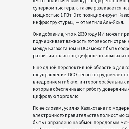
«Этот политический курс подкреплен мощн
суперкомпьютера, а также развивается н
мощностью 1 ГВт. Это позиционирует Каза
инфраструктуры», — отметила Аль-Яхья.
Она добавила, что к 2030 году ИИ может п
подчеркивает важность готовности стран 
между Казахстаном и DCO может быть соср
развитии талантов, цифровых навыках и 
Еще одной перспективной областью для в
госуправление. DCO тесно сотрудничает 
внедрением гибких, интероперабельных и
которые обеспечивают работу доверенны
цифровую торговлю.
По ее словам, усилия Казахстана по моде
электронного правительства полностью с
быть направлено на обмен передовым ме