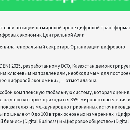
яет свои позиции на мировой арене цифровой трансформа
цифровых экономик Центральной Азии.
аявила генеральный секретарь Организации цифрового
r (DEN) 2025, разработанному DCO, Казахстан демонстрируе
ьким ключевым направлениям, необходимым для построе
ее цифровой экономики», — отметила она.
 собой комплексную глобальную систему, которая оценив
х, на долю которых приходится 85% мирового населения 
45 показателях из международно признанных источников 
ы по шкале от 0 до 100 в трех основных измерениях: «Циф
й бизнес» (Digital Business) и «Цифровое общество» (Digital