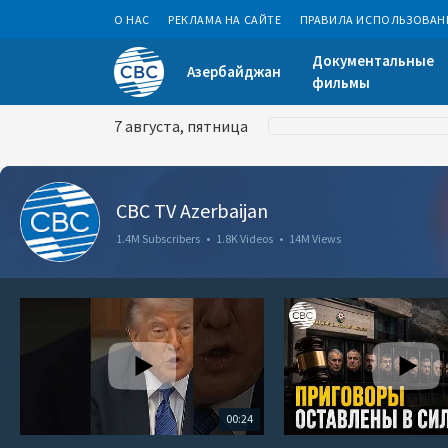
О НАС
РЕКЛАМА НА САЙТЕ
ПРАВИЛА ИСПОЛЬЗОВАН
Документальные
Азербайджан
фильмы
7 августа, пятница
CBC TV Azerbaijan
1.4M Subscribers
•
1.8K Videos
•
14M Views
00:24