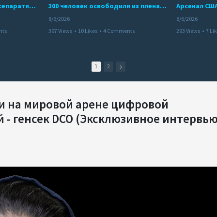
Дело бывших лидеров сепаратистского режима в Карабахе
300 человек освободили из плена террористов. Невероятная история спасения
8/6/2026
8/6/2026
nts
397 Views
•
10 Likes
•
4 Comments
293 Views
•
7 Li
1
2
ии на мировой арене цифровой
- генсек DCO (Эксклюзивное интервью