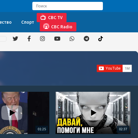
CBC TV
ество
Спорт
CBC Radio
01:25
02:37