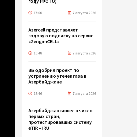
году (ФОТО)
17:00
7 августа 2026
Azercell представляет
годовую подписку на сервис
«ZengimCELL»
15:48
7 августа 2026
ВБ одобрил проект по
устранению утечек газа в
Азербайджане
15:46
7 августа 2026
Азербайджан вошел в число
первых стран,
протестировавших систему
eTIR – IRU