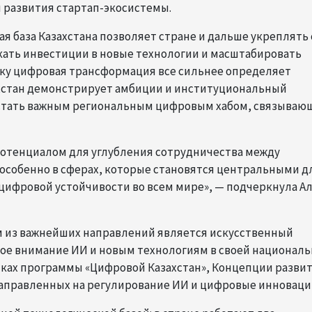
 развития стартап-экосистемы.
ая база Казахстана позволяет стране и дальше укреплять
кать инвестиции в новые технологии и масштабировать
ку цифровая трансформация все сильнее определяет
хстан демонстрирует амбиции и институциональный
ы стать важным региональным цифровым хабом, связыва
потенциалом для углубления сотрудничества между
особенно в сферах, которые становятся центральными д
цифровой устойчивости во всем мире», — подчеркнула Ал
м из важнейших направлений является искусственный
ное внимание ИИ и новым технологиям в своей национал
мках программы «Цифровой Казахстан», Концепции разви
 направленных на регулирование ИИ и цифровые инноваци