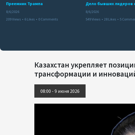
Преемник Трампа
8/6/2026
8/6/2026
209 Views
•
6 Likes
•
0 Comments
549 Views
•
28 Likes
•
5 Comme
Казахстан укрепляет позиц
трансформации и инноваций 
08:00 - 9 июня 2026