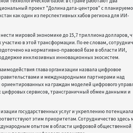
ой технологической базой: в стране работают два
ациональный проект "Долина дата-центров" с планируем
хстан как один из перспективных хабов региона для ИИ-
ринести мировой экономике до 15,7 триллиона долларов, ч
к участию в этой трансформации. По ее словам, сотрудни
едоточено на нормативно-правовой базе в области ИИ,
поддержке инклюзивных инновационных экосистем.
заимодействия глава организации назвала цифровое
с правительствами и международными партнерами над
 ориентированных на граждан моделей цифрового управ
х цифровых сервисов, трансграничный обмен данными и
рнизации государственных услуг и укреплению потенциал
оответствуют этим приоритетам. Сотрудничество здесь 
ждународным опытом в области цифровой общественной