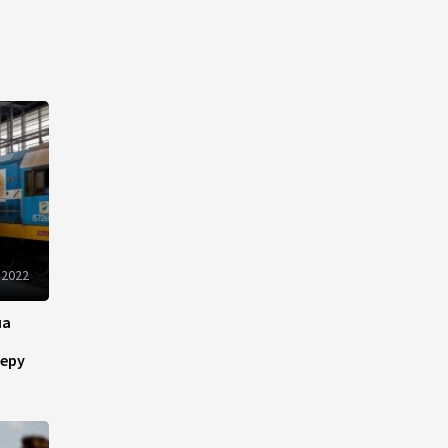
разнонаправленно
10:14
6 августа 2026
Как Азербайджан и
Казахстан превращают
Каспий в цифровой узел
Евразии
08:00
6 августа 2026
По итогам июля годовая
 2022
инфляция в Казахстане
снизилась до 10,2%
на
04:30
6 августа 2026
еру
Казахстан расширит меры
поддержки отечественных
производителей и