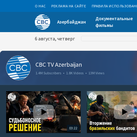
О НАС
РЕКЛАМА НА САЙТЕ
ПРАВИЛА ИСПОЛЬЗОВАН
Документальные
Азербайджан
фильмы
6 августа, четверг
CBC TV Azerbaijan
1.4M Subscribers
•
1.8K Videos
•
13M Views
03:22