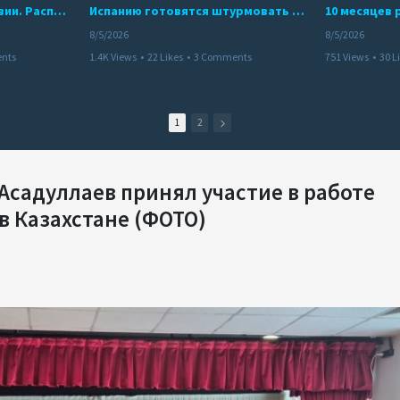
Беспредел банд в Боливии. Расправы над наркоторговцами
Испанию готовятся штурмовать десятки тысяч марокканцев
8/5/2026
8/5/2026
nts
1.4K Views
•
22 Likes
•
3 Comments
751 Views
•
30 L
1
2
Асадуллаев принял участие в работе
 Казахстане (ФОТО)