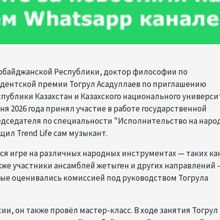
зербайджанской Республики, доктор философии по
идентской премии Тогрул Асадуллаев по приглашению
публики Казахстан и Казахского национального универси
я 2026 года принял участие в работе государственной
едседателя по специальности "Исполнительство на наро
ил Trend Life сам музыкант.
ся игре на различных народных инструментах — таких ка
кже участники ансамблей жетыген и других направлений -
рые оценивались комиссией под руководством Тогрула
и, он также провёл мастер-класс. В ходе занятия Тогрул