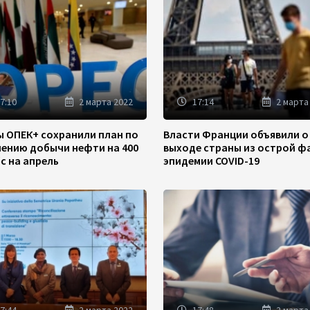
7:10
2 марта 2022
17:14
2 марта
ы ОПЕК+ сохранили план по
Власти Франции объявили о
чению добычи нефти на 400
выходе страны из острой ф
/с на апрель
эпидемии COVID-19