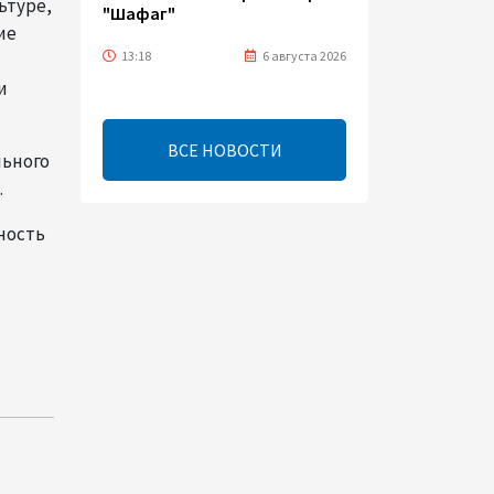
ьтуре,
"Шафаг"
ие
13:18
6 августа 2026
и
Усиливается контроль в
связи с импортируемыми в
ВСЕ НОВОСТИ
Азербайджан
льного
непродовольственными
.
товарами
ность
13:16
6 августа 2026
В суде по апелляционным
жалобам граждан Армении
объявлено окончательное
решение
12:30
6 августа 2026
Цены на азербайджанскую
нефть изменились