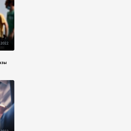
продвижения экспорта
22:22
5 августа 2026
В Иране раскрыли данные о
выработке электроэнергии
из ВИЭ
 2022
19:32
5 августа 2026
азы
Внесены изменения в
Государственную программу
по совершенствованию
управления госимуществом в
Азербайджане
13:38
5 августа 2026
Дипломатия во имя мира:
инициатива Токаева о
прекращении боевых