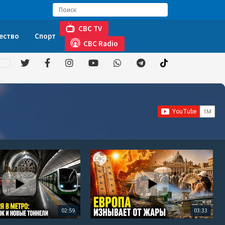
CBC TV
ество
Спорт
CBC Radio
02:59
03:33