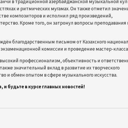
манчи в традиционной азербайджанской музыкальной кул
естгяхах и ритмических мугамах. Он также отметил значен
естве композиторов и исполнил ряд произведений,
ерство. Кроме того, он затронул вопросы преподавания 
раждён благодарственным письмом от Казахского национа
те экзаменационной комиссии и проведение мастер-класса
 высокий профессионализм, объективность и ответствен
 также значительный вклад в развитие их творческого
о и обмен опытом в сфере музыкального искусства.
p
, и будьте в курсе главных новостей!