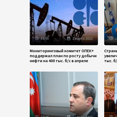
16:58
2 марта 2022
1
Мониторинговый комитет ОПЕК+
Стран
поддержал план по росту добычи
увели
нефти на 400 тыс. б/с в апреле
тыс. б