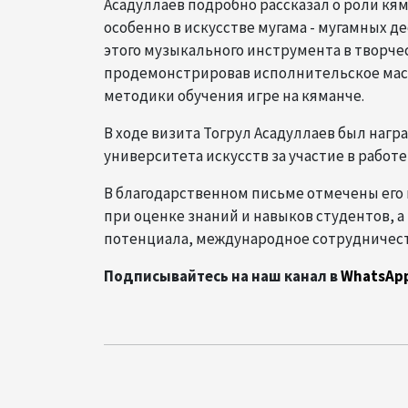
Асадуллаев подробно рассказал о роли кя
особенно в искусстве мугама - мугамных д
этого музыкального инструмента в творч
продемонстрировав исполнительское маст
методики обучения игре на кяманче.
В ходе визита Тогрул Асадуллаев был наг
университета искусств за участие в рабо
В благодарственном письме отмечены его
при оценке знаний и навыков студентов, а
потенциала, международное сотрудничеств
Подписывайтесь на наш канал в
WhatsAp