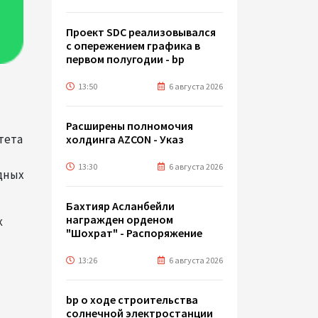
Проект SDC реализовывался
с опережением графика в
первом полугодии - bp
13:50
6 августа 2026
Расширены полномочия
тета
холдинга AZCON - Указ
13:30
6 августа 2026
дных
Бахтияр Асланбейли
награжден орденом
к
"Шохрат" - Распоряжение
13:26
6 августа 2026
bp о ходе строительства
солнечной электростанции