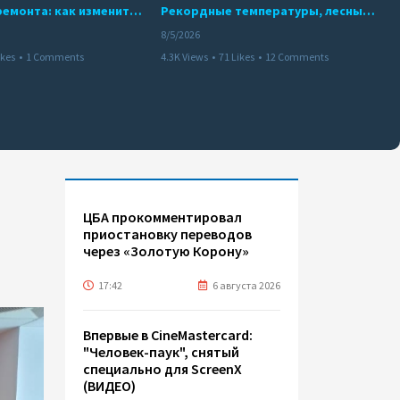
10 месяцев ремонта: как изменится работа Бакинского метро с 15 августа
Рекордные температуры, лесные пожары и красный уровень опасности
8/5/2026
ikes
•
1 Comments
4.3K Views
•
71 Likes
•
12 Comments
ЦБА прокомментировал
приостановку переводов
через «Золотую Корону»
17:42
6 августа 2026
Впервые в CineMastercard:
"Человек-паук", снятый
специально для ScreenX
(ВИДЕО)