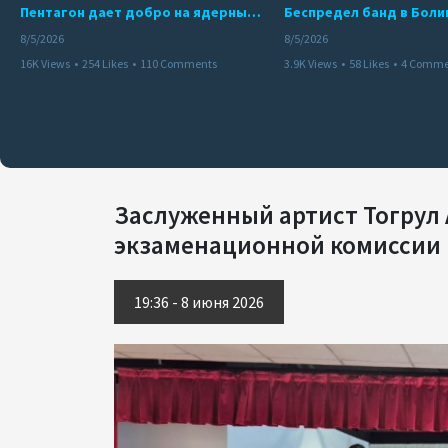
Пентагон дает добро на ядерный удар по противникам США
8/5/2026
8/5/2026
16K Views
•
254 Likes
•
110 Comments
3.9K Views
•
58 Likes
•
4 Comme
Заслуженный артист Тогрул 
экзаменационной комиссии в
19:36 - 8 июня 2026