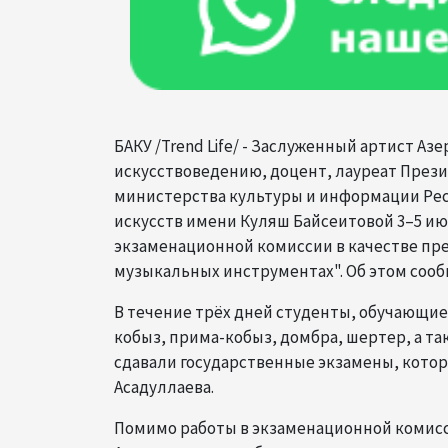
БАКУ /Trend Life/ - Заслуженный артист А
искусствоведению, доцент, лауреат През
министерства культуры и информации Рес
искусств имени Куляш Байсеитовой 3–5 июн
экзаменационной комиссии в качестве пр
музыкальных инструментах". Об этом сообщ
В течение трёх дней студенты, обучающие
кобыз, прима-кобыз, домбра, шертер, а та
сдавали государственные экзамены, кото
Асадуллаева.
Помимо работы в экзаменационной комисси