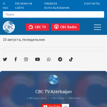
О
РЕКЛАМА НА
ПРАВИЛА
КОНТАКТЫ
НАС
САЙТЕ
ИСПОЛЬЗОВАНИЯ
CBC TV
CBC Radio
10 августа, понедельник
CBC TV Azerbaijan
1.4M Subscribers
•
1.9K Videos
•
15M Views