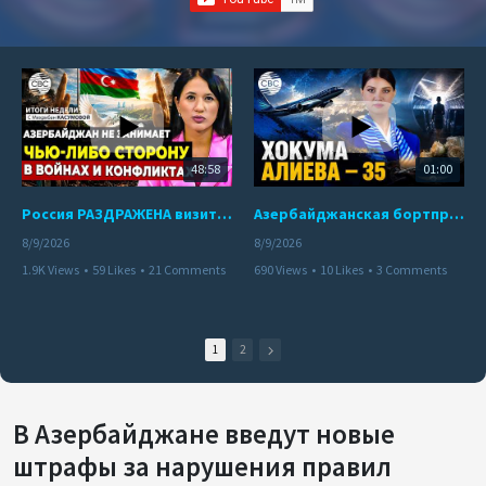
48:58
01:00
Россия РАЗДРАЖЕНА визитом азербайджанского министра в Украину | Пашинян ВЗБУНТОВАЛСЯ в Кыргызстане
Азербайджанская бортпроводница погибла при крушении самолета Embraer E190
8/9/2026
8/9/2026
1.9K Views
•
59 Likes
•
21 Comments
690 Views
•
10 Likes
•
3 Comments
1
2
В Азербайджане введут новые
штрафы за нарушения правил