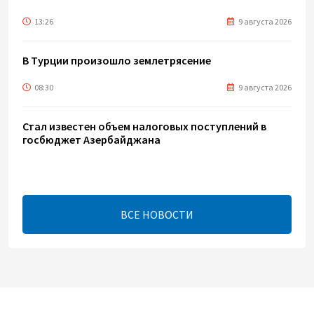
13:26
9 августа 2026
В Турции произошло землетрясение
08:30
9 августа 2026
Стал известен объем налоговых поступлений в
госбюджет Азербайджана
06:42
9 августа 2026
Назван объем экспорта азербайджанской нефти в
ВСЕ НОВОСТИ
Германию
03:02
9 августа 2026
Обнародован объем трансфертов ГНФАР в
госбюджет Азербайджана