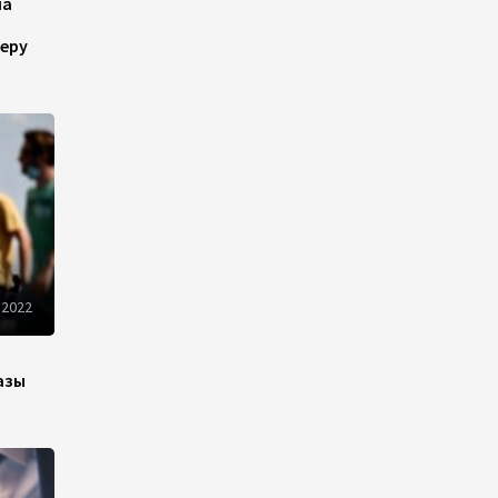
на
синхронизировали курс на
мир
еру
13:54
8 августа 2026
Никол Пашинян позвонил
Президенту Ильхаму Алиеву
12:32
8 августа 2026
Вашингтонский саммит стал
отправной точкой для
 2022
укрепления мира между
Азербайджаном и Арменией
— Ариэль Коэн
азы
11:08
8 августа 2026
Вашингтонский саммит
вывел Армению из тупика -