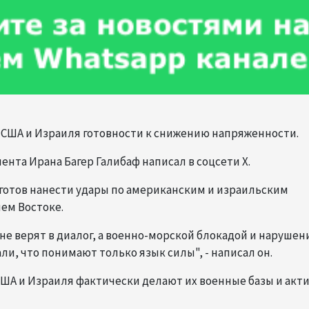
ны США и Израиля готовности к снижению напряженности.
мента Ирана Багер Галибаф написал в соцсети X.
готов нанести удары по американским и израильским
ем Востоке.
е верят в диалог, а военно-морской блокадой и наруше
и, что понимают только язык силы", - написал он.
США и Израиля фактически делают их военные базы и акт