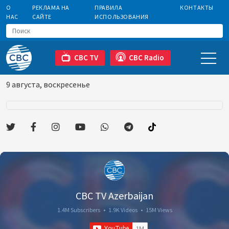
О
РЕКЛАМА НА
ПРАВИЛА
КОНТАКТЫ
НАС
САЙТЕ
ИСПОЛЬЗОВАНИЯ
CBC TV
CBC Radio
9 августа, воскресенье
CBC TV Azerbaijan
1.4M Subscribers
•
1.9K Videos
•
15M Views