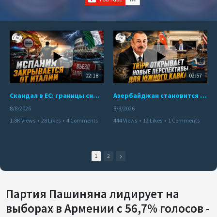
02:18
02:57
Скандал в ЕС: границы снова под контролем
Азербайджан становится мостом между Востоком и Западом
8/8/2026
8/8/2026
1.8K Views
•
28 Likes
•
4 Comments
444 Views
•
12 Likes
•
1 Comments
1
2
Партия Пашиняна лидирует на
выборах в Армении с 56,7% голосов -