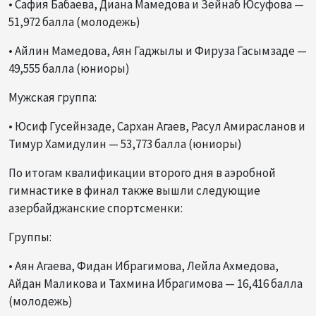
• Сафия Бабаева, Диана Мамедова и Зейнаб Юсуфова —
51,972 балла (молодежь)
• Айлин Мамедова, Аян Гаджылы и Фируза Гасымзаде —
49,555 балла (юниоры)
Мужская группа:
• Юсиф Гусейнзаде, Сархан Агаев, Расул Амирасланов и
Тимур Хамидулин — 53,773 балла (юниоры)
По итогам квалификации второго дня в аэробной
гимнастике в финал также вышли следующие
азербайджанские спортсменки:
Группы:
• Аян Агаева, Фидан Ибрагимова, Лейла Ахмедова,
Айдан Маликова и Тахмина Ибрагимова — 16,416 балла
(молодежь)