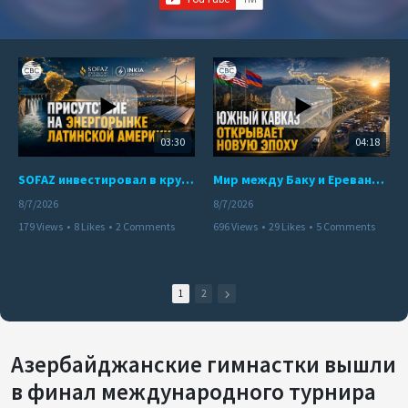
03:30
04:18
SOFAZ инвестировал в крупнейшего независимого производителя электроэнергии Перу
Мир между Баку и Ереваном запускает крупные логистические проекты
8/7/2026
8/7/2026
179 Views
•
8 Likes
•
2 Comments
696 Views
•
29 Likes
•
5 Comments
1
2
Азербайджанские гимнастки вышли
в финал международного турнира