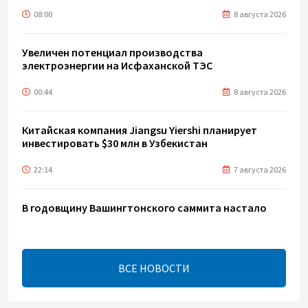
08:00
8 августа 2026
Увеличен потенциал производства
электроэнергии на Исфаханской ТЭС
00:44
8 августа 2026
Китайская компания Jiangsu Yiershi планирует
инвестировать $30 млн в Узбекистан
22:14
7 августа 2026
В годовщину Вашингтонского саммита настало
время перейти к практической реализации TRIPP -
Секута
21:08
7 августа 2026
ВСЕ НОВОСТИ
Оборонное соглашение не направлено против