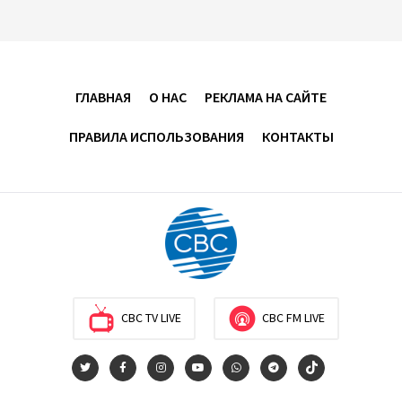
какой-либо страны — Эрдоган
20:00
7 августа 2026
Минфин Азербайджана отчитался о работе,
ГЛАВНАЯ
О НАС
РЕКЛАМА НА САЙТЕ
проделанной в I полугодии
ПРАВИЛА ИСПОЛЬЗОВАНИЯ
КОНТАКТЫ
17:20
7 августа 2026
PASHA Holding продолжает успешную реализацию
проекта «Fərqindəlik», который был запущен в 2025
году (ФОТО)
17:00
7 августа 2026
Azercell представляет годовую подписку на сервис
CBC TV LIVE
CBC FM LIVE
«ZengimCELL»
15:48
7 августа 2026