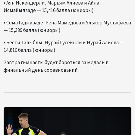
• Аян Искендерли, Марьям Алиева и Айла
Исмайылзаде — 15,416 балла (юниоры)
• Сема Гаджизаде, Рена Мамедова и Улькер Мустафаева
— 15,399 балла (юниоры)
• Бести Талыблы, Нурай Гусейнли и Нурай Алиева —
14,816 балла (юниоры)
Завтра гимнасты будут бороться за медали в
финальный день соревнований.