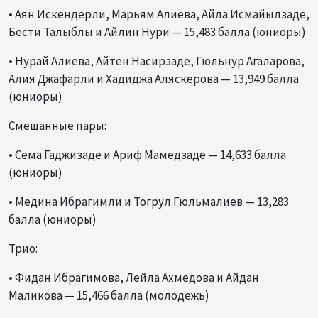
• Аян Искендерли, Марьям Алиева, Айла Исмайылзаде,
Бести Талыблы и Айлин Нури — 15,483 балла (юниоры)
• Нурай Алиева, Айтен Насирзаде, Гюльнур Агаларова,
Алия Джафарли и Хадиджа Аляскерова — 13,949 балла
(юниоры)
Смешанные пары:
• Сема Гаджизаде и Ариф Мамедзаде — 14,633 балла
(юниоры)
• Медина Ибрагимли и Тогрул Гюльмалиев — 13,283
балла (юниоры)
Трио:
• Фидан Ибрагимова, Лейла Ахмедова и Айдан
Маликова — 15,466 балла (молодежь)