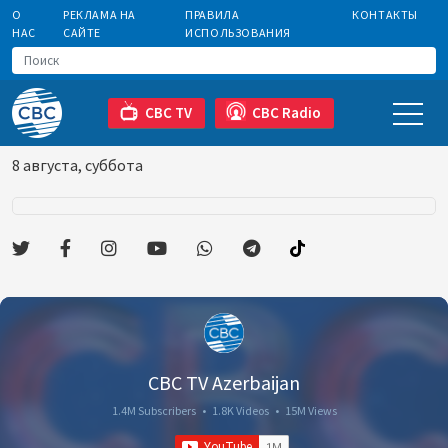
О
РЕКЛАМА НА
ПРАВИЛА
КОНТАКТЫ
НАС
САЙТЕ
ИСПОЛЬЗОВАНИЯ
CBC TV
CBC Radio
8 августа, суббота
CBC TV Azerbaijan
1.4M Subscribers
•
1.8K Videos
•
15M Views