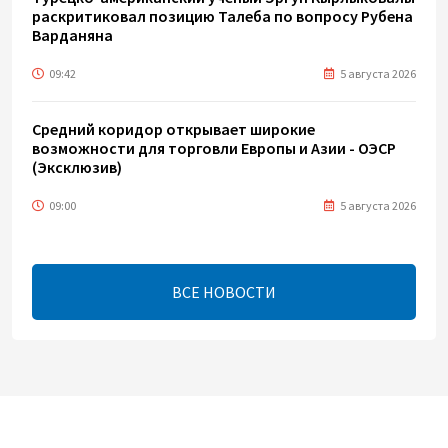
раскритиковал позицию Талеба по вопросу Рубена
Варданяна
09:42
5 августа 2026
Средний коридор открывает широкие
возможности для торговли Европы и Азии - ОЭСР
(Эксклюзив)
09:00
5 августа 2026
Центральная Азия ускоряет цифровой переход:
платежи превращаются в инфраструктуру роста
ВСЕ НОВОСТИ
08:00
5 августа 2026
"Трабзонспор" договорился о переходе Мохамеда
Салаха
02:42
5 августа 2026