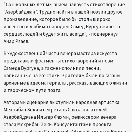
"Со школьных лет мы знаем наизусть стихотворение
“Азербайджан”. Трудно найти в нашей поэзии другое
произведение, которое было бы столь широко
известно и любимо народом. Самед Вургун живет в
сердцах людей и будет жить всегда", - подчеркнул
Анар Рзаев.
В художественной части вечера мастера искусств
представили фрагменты стихотворений и поэм
Самеда Вургуна, а также исполнили песни,
написанные на его стихи. Зрителям были показаны
архивные видеоматериалы, рассказывающие о жизни
и творческом пути поэта.
Авторами сценария выступили народная артистка
Мехрибан Зеки и секретарь Союза писателей
Азербайджана Ильгар Фахми, режиссером вечера
стала Мехрибан Зеки. Консультантами проекта
выступили Аслан Салмансой, Айгюн Багирлы и Вургун