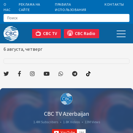
О
РЕКЛАМА НА
ПРАВИЛА
КОНТАКТЫ
НАС
САЙТЕ
ИСПОЛЬЗОВАНИЯ
CBC TV
CBC Radio
6 августа, четверг
CBC TV Azerbaijan
1.4M Subscribers
•
1.8K Videos
•
13M Views