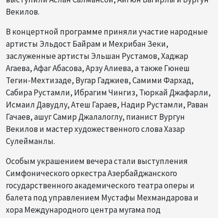
Векилов.
В концертной программе приняли участие народные
артисты Эльдост Байрам и Мехрибан Зеки,
заслуженные артисты Эльшан Рустамов, Хаджар
Агаева, Афаг Абасова, Арзу Алиева, а также Гюнеш
Тегин-Мехтизаде, Вугар Гаджиев, Самими Фархад,
Сабира Рустамли, Ибрагим Чингиз, Тюркай Джафарли,
Исмаил Давудлу, Атеш Гараев, Надир Рустамли, Раван
Гачаев, ашуг Самир Джалалоглу, пианист Вургун
Векилов и мастер художественного слова Хазар
Сулейманлы.
Особым украшением вечера стали выступления
Симфонического оркестра Азербайджанского
государственного академического театра оперы и
балета под управлением Мустафы Мехмандарова и
хора Международного центра мугама под