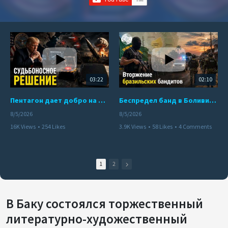
03:22
02:10
Пентагон дает добро на ядерный удар по противникам США
Беспредел банд в Боливии. Расправы над наркоторговцами
8/5/2026
8/5/2026
16K Views
•
254 Likes
3.9K Views
•
58 Likes
•
4 Comments
•
110 Comments
1
2
В Баку состоялся торжественный
литературно-художественный