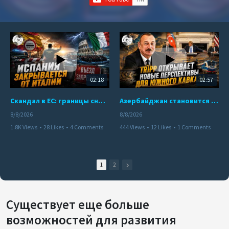
02:18
02:57
Скандал в ЕС: границы снова под контролем
Азербайджан становится мостом между Востоком и Западом
8/8/2026
8/8/2026
1.8K Views
•
28 Likes
•
4 Comments
444 Views
•
12 Likes
•
1 Comments
1
2
Существует еще больше
возможностей для развития