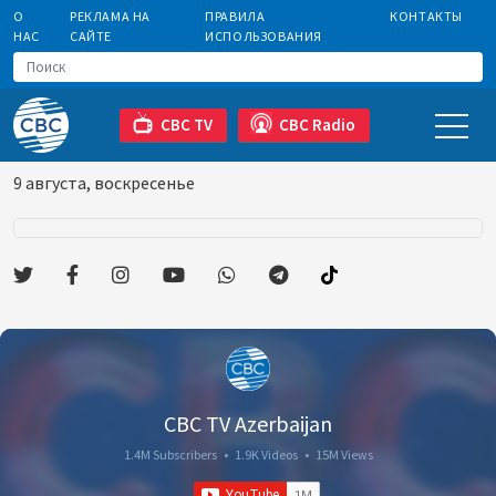
О
РЕКЛАМА НА
ПРАВИЛА
КОНТАКТЫ
НАС
САЙТЕ
ИСПОЛЬЗОВАНИЯ
CBC TV
CBC Radio
9 августа, воскресенье
CBC TV Azerbaijan
1.4M Subscribers
•
1.9K Videos
•
15M Views