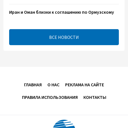
Иран и Оман близки к соглашению по Ормузскому
проливу – Арагчи
17:46
8 августа 2026
ВСЕ НОВОСТИ
Телефонный разговор лидеров - показатель
институционализации процесса нормализации
между Азербайджаном и Арменией — Цукерман
17:00
8 августа 2026
Хикмет Гаджиев поделился публикацией в связи с
ГЛАВНАЯ
О НАС
РЕКЛАМА НА САЙТЕ
годовщиной Вашингтонского саммита (ВИДЕО)
ПРАВИЛА ИСПОЛЬЗОВАНИЯ
КОНТАКТЫ
15:14
8 августа 2026
В минобороны Азербайджана прошло собрание
военных атташе в зарубежных странах (ФОТО)