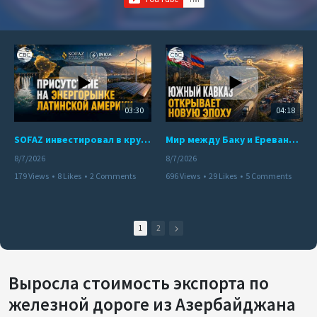
03:30
04:18
SOFAZ инвестировал в крупнейшего независимого производителя электроэнергии Перу
Мир между Баку и Ереваном запускает крупные логистические проекты
8/7/2026
8/7/2026
179 Views
•
8 Likes
•
2 Comments
696 Views
•
29 Likes
•
5 Comments
1
2
Выросла стоимость экспорта по
железной дороге из Азербайджана