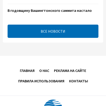
В годовщину Вашингтонского саммита настало
время перейти к практической реализации TRIPP -
Секута
21:08
7 августа 2026
ВСЕ НОВОСТИ
Оборонное соглашение не направлено против
какой-либо страны — Эрдоган
20:00
7 августа 2026
Минфин Азербайджана отчитался о работе,
ГЛАВНАЯ
О НАС
РЕКЛАМА НА САЙТЕ
проделанной в I полугодии
ПРАВИЛА ИСПОЛЬЗОВАНИЯ
КОНТАКТЫ
17:20
7 августа 2026
PASHA Holding продолжает успешную реализацию
проекта «Fərqindəlik», который был запущен в 2025
году (ФОТО)