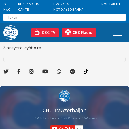
О
РЕКЛАМА НА
ПРАВИЛА
КОНТАКТЫ
НАС
САЙТЕ
ИСПОЛЬЗОВАНИЯ
CBC TV
CBC Radio
8 августа, суббота
CBC TV Azerbaijan
1.4M Subscribers
•
1.8K Videos
•
15M Views