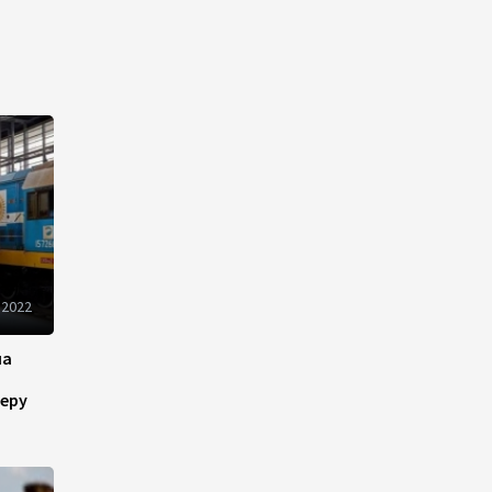
разнонаправленно
10:14
6 августа 2026
Как Азербайджан и
Казахстан превращают
Каспий в цифровой узел
Евразии
08:00
6 августа 2026
По итогам июля годовая
 2022
инфляция в Казахстане
снизилась до 10,2%
на
04:30
6 августа 2026
еру
Казахстан расширит меры
поддержки отечественных
производителей и