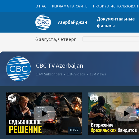
О НАС
РЕКЛАМА НА САЙТЕ
ПРАВИЛА ИСПОЛЬЗОВАН
Документальные
Азербайджан
фильмы
6 августа, четверг
CBC TV Azerbaijan
1.4M Subscribers
•
1.8K Videos
•
13M Views
03:22