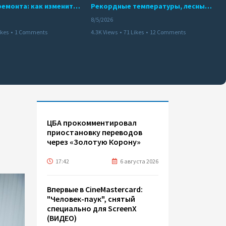
10 месяцев ремонта: как изменится работа Бакинского метро с 15 августа
Рекордные температуры, лесные пожары и красный уровень опасности
8/5/2026
ikes
•
1 Comments
4.3K Views
•
71 Likes
•
12 Comments
ЦБА прокомментировал
приостановку переводов
через «Золотую Корону»
17:42
6 августа 2026
Впервые в CineMastercard:
"Человек-паук", снятый
специально для ScreenX
(ВИДЕО)