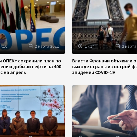
7:10
2 марта 2022
17:14
2 марта
ы ОПЕК+ сохранили план по
Власти Франции объявили о
чению добычи нефти на 400
выходе страны из острой ф
/с на апрель
эпидемии COVID-19