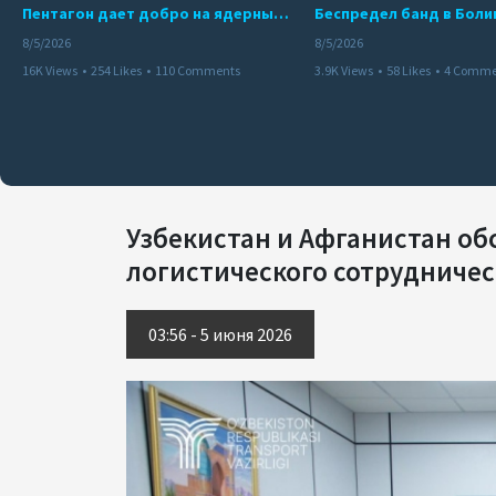
Пентагон дает добро на ядерный удар по противникам США
8/5/2026
8/5/2026
16K Views
•
254 Likes
•
110 Comments
3.9K Views
•
58 Likes
•
4 Comme
Узбекистан и Афганистан об
логистического сотрудничес
03:56 - 5 июня 2026