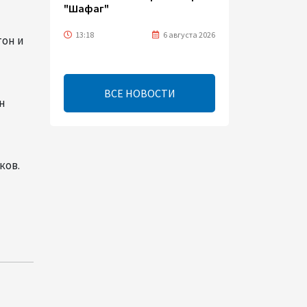
"Шафаг"
13:18
6 августа 2026
тон и
Усиливается контроль в
связи с импортируемыми в
ВСЕ НОВОСТИ
Азербайджан
н
непродовольственными
товарами
13:16
6 августа 2026
ков.
В суде по апелляционным
жалобам граждан Армении
объявлено окончательное
решение
12:30
6 августа 2026
Цены на азербайджанскую
нефть изменились