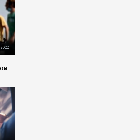
продвижения экспорта
22:22
5 августа 2026
В Иране раскрыли данные о
выработке электроэнергии
из ВИЭ
 2022
19:32
5 августа 2026
азы
Внесены изменения в
Государственную программу
по совершенствованию
управления госимуществом в
Азербайджане
13:38
5 августа 2026
Дипломатия во имя мира:
инициатива Токаева о
прекращении боевых