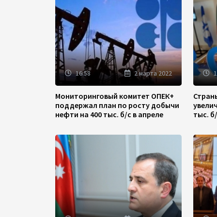
16:58
2 марта 2022
1
Мониторинговый комитет ОПЕК+
Стран
поддержал план по росту добычи
увели
нефти на 400 тыс. б/с в апреле
тыс. б