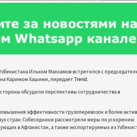
а Узбекистана Ильхом Махкамов встретился с председате
на Каримом Хашими, передает
Trend
.
 стороны обсудили перспективы сотрудничества в
повышения эффективности грузоперевозок и более акти
вух стран. Собеседники рассмотрели меры по ускорению
дующих в Афганистан, а также экспортируемых из Узбекис