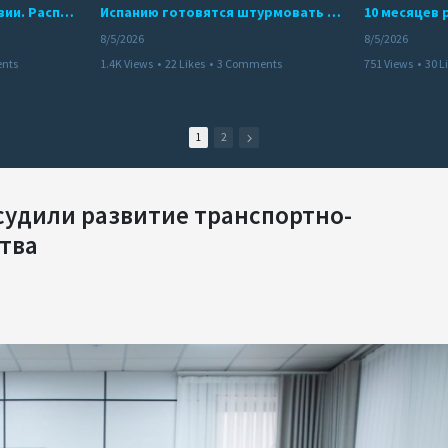
Беспредел банд в Боливии. Расправы над наркоторговцами
Испанию готовятся штурмовать десятки тысяч марокканцев
8/5/2026
8/5/2026
nts
1.4K Views
•
22 Likes
•
3 Comments
751 Views
•
30 L
1
2
судили развитие транспортно-
тва