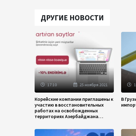
ДРУГИЕ НОВОСТИ
17:10
25 ноября 2021
1
Корейские компании приглашены к
В Гру
участию в восстановительных
импор
работах на освобожденных
территориях Азербайджана
(ФОТО)