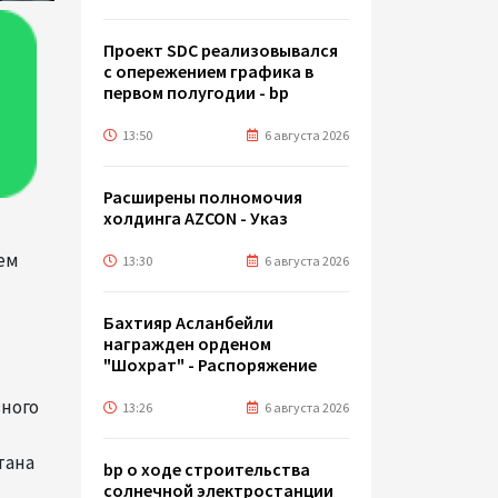
Проект SDC реализовывался
с опережением графика в
первом полугодии - bp
13:50
6 августа 2026
Расширены полномочия
холдинга AZCON - Указ
лем
13:30
6 августа 2026
Бахтияр Асланбейли
награжден орденом
"Шохрат" - Распоряжение
вного
13:26
6 августа 2026
тана
bp о ходе строительства
солнечной электростанции