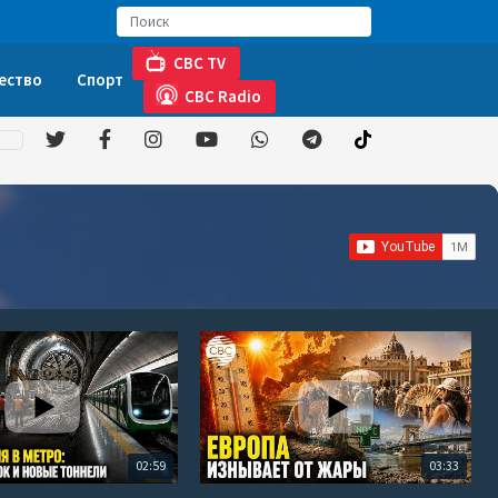
CBC TV
ество
Спорт
CBC Radio
02:59
03:33