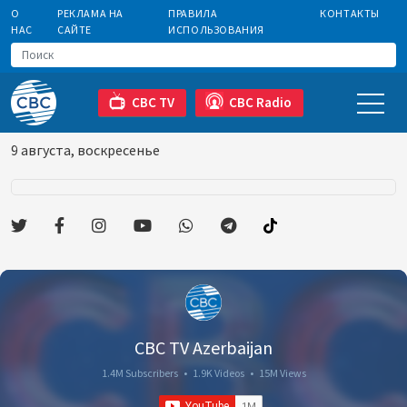
О
РЕКЛАМА НА
ПРАВИЛА
КОНТАКТЫ
НАС
САЙТЕ
ИСПОЛЬЗОВАНИЯ
CBC TV
CBC Radio
9 августа, воскресенье
CBC TV Azerbaijan
1.4M Subscribers
•
1.9K Videos
•
15M Views