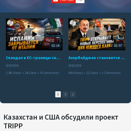
02:18
02:57
Скандал в ЕС: границы снова под контролем
Азербайджан становится мостом между Востоком и Западом
8/8/2026
8/8/2026
1.8K Views
•
28 Likes
•
4 Comments
444 Views
•
12 Likes
•
1 Comments
1
2
Казахстан и США обсудили проект
TRIPP