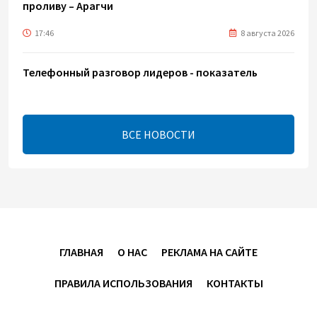
проливу – Арагчи
17:46
8 августа 2026
Телефонный разговор лидеров - показатель
институционализации процесса нормализации
между Азербайджаном и Арменией — Цукерман
17:00
8 августа 2026
ВСЕ НОВОСТИ
Хикмет Гаджиев поделился публикацией в связи с
годовщиной Вашингтонского саммита (ВИДЕО)
15:14
8 августа 2026
В минобороны Азербайджана прошло собрание
ГЛАВНАЯ
О НАС
РЕКЛАМА НА САЙТЕ
военных атташе в зарубежных странах (ФОТО)
ПРАВИЛА ИСПОЛЬЗОВАНИЯ
КОНТАКТЫ
14:34
8 августа 2026