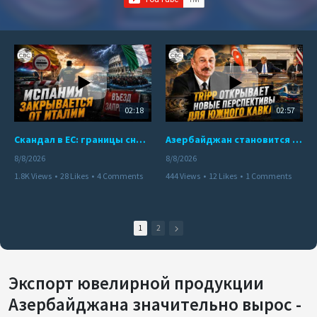
02:18
02:57
Скандал в ЕС: границы снова под контролем
Азербайджан становится мостом между Востоком и Западом
8/8/2026
8/8/2026
1.8K Views
•
28 Likes
•
4 Comments
444 Views
•
12 Likes
•
1 Comments
1
2
Экспорт ювелирной продукции
Азербайджана значительно вырос -