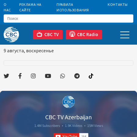
О
РЕКЛАМА НА
ПРАВИЛА
КОНТАКТЫ
НАС
САЙТЕ
ИСПОЛЬЗОВАНИЯ
CBC TV
CBC Radio
9 августа, воскресенье
CBC TV Azerbaijan
1.4M Subscribers
•
1.9K Videos
•
15M Views