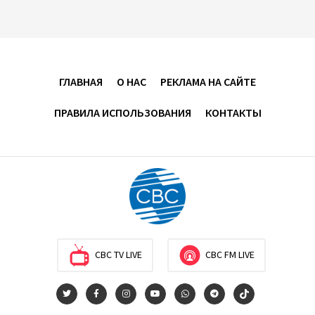
Никол Пашинян позвонил Президенту Ильхаму
Алиеву
12:32
8 августа 2026
ГЛАВНАЯ
О НАС
РЕКЛАМА НА САЙТЕ
Вашингтонский саммит стал отправной точкой
для укрепления мира между Азербайджаном и
ПРАВИЛА ИСПОЛЬЗОВАНИЯ
КОНТАКТЫ
Арменией — Ариэль Коэн
11:08
8 августа 2026
Вашингтонский саммит вывел Армению из тупика -
Пашинян
10:30
8 августа 2026
CBC TV LIVE
CBC FM LIVE
Сегодня через Азербайджан в Армению будет
отправлена пшеница и каменный уголь
09:54
8 августа 2026