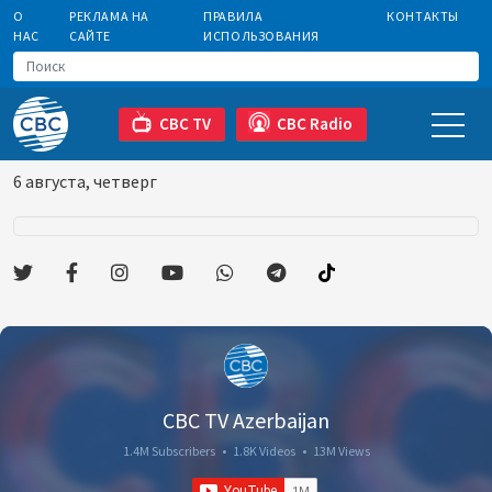
О
РЕКЛАМА НА
ПРАВИЛА
КОНТАКТЫ
НАС
САЙТЕ
ИСПОЛЬЗОВАНИЯ
CBC TV
CBC Radio
6 августа, четверг
CBC TV Azerbaijan
1.4M Subscribers
•
1.8K Videos
•
13M Views