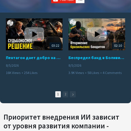
03:22
02:10
Пентагон дает добро на ядерный удар по противникам США
Беспредел банд в Боливии. Расправы над наркоторговцами
8/5/2026
8/5/2026
16K Views
•
254 Likes
3.9K Views
•
58 Likes
•
4 Comments
•
110 Comments
1
2
Приоритет внедрения ИИ зависит
от уровня развития компании -