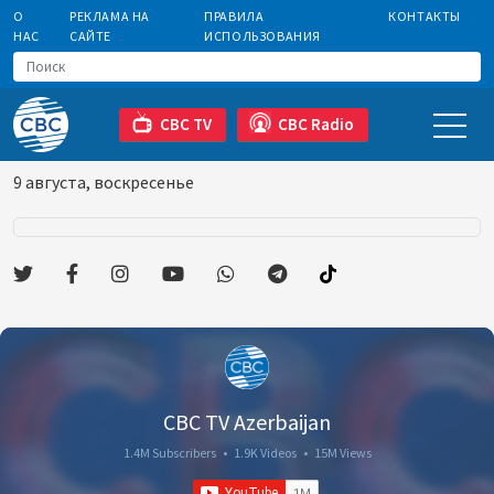
О
РЕКЛАМА НА
ПРАВИЛА
КОНТАКТЫ
НАС
САЙТЕ
ИСПОЛЬЗОВАНИЯ
CBC TV
CBC Radio
9 августа, воскресенье
CBC TV Azerbaijan
1.4M Subscribers
•
1.9K Videos
•
15M Views