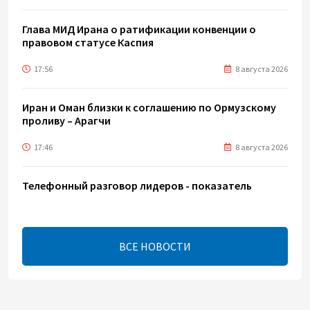
Глава МИД Ирана о ратификации конвенции о
правовом статусе Каспия
17:56
8 августа 2026
Иран и Оман близки к соглашению по Ормузскому
проливу – Арагчи
17:46
8 августа 2026
Телефонный разговор лидеров - показатель
институционализации процесса нормализации
между Азербайджаном и Арменией — Цукерман
17:00
8 августа 2026
ВСЕ НОВОСТИ
Хикмет Гаджиев поделился публикацией в связи с
годовщиной Вашингтонского саммита (ВИДЕО)