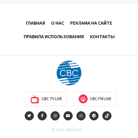
15:14
8 августа 2026
В минобороны Азербайджана прошло собрание
ГЛАВНАЯ
О НАС
РЕКЛАМА НА САЙТЕ
военных атташе в зарубежных странах (ФОТО)
ПРАВИЛА ИСПОЛЬЗОВАНИЯ
КОНТАКТЫ
14:34
8 августа 2026
МИД Франции выступил с заявлением по случаю
годовщины Вашингтонского саммита
14:14
8 августа 2026
Телефонный разговор лидеров: Баку и Ереван
синхронизировали курс на мир
CBC TV LIVE
CBC FM LIVE
13:54
8 августа 2026
Никол Пашинян позвонил Президенту Ильхаму
© 2026 CBCTV.AZ
Алиеву