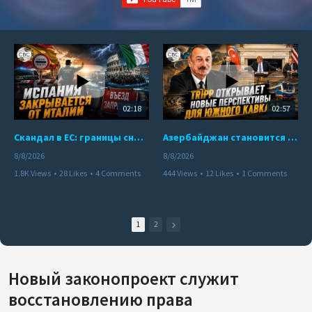
02:18
02:57
Скандал в ЕС: границы снова под контролем
Азербайджан становится мостом между Востоком и Западом
8/8/2026
8/8/2026
1.8K Views
•
28 Likes
•
4 Comments
444 Views
•
12 Likes
•
1 Comments
1
2
Новый законопроект служит
восстановлению права