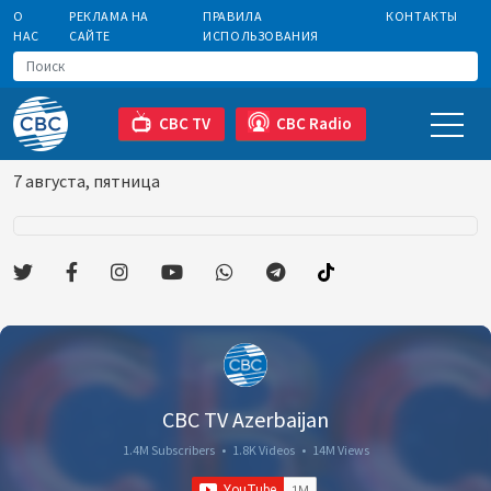
О
РЕКЛАМА НА
ПРАВИЛА
КОНТАКТЫ
НАС
САЙТЕ
ИСПОЛЬЗОВАНИЯ
CBC TV
CBC Radio
7 августа, пятница
CBC TV Azerbaijan
1.4M Subscribers
•
1.8K Videos
•
14M Views