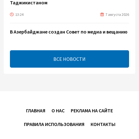
Таджикистаном
13:24
7 августа 2026
В Азербайджане создан Совет по медиа и вещанию
- Указ
13:16
7 августа 2026
ВСЕ НОВОСТИ
ЕАЭС расширяет финансовый рынок и вводит
единые правила электронной торговли - Мишустин
13:04
7 августа 2026
Узбекистан предложил ЕАЭС совместную
программу "зеленой трансформации"
ГЛАВНАЯ
О НАС
РЕКЛАМА НА САЙТЕ
12:54
7 августа 2026
ПРАВИЛА ИСПОЛЬЗОВАНИЯ
КОНТАКТЫ
ЕАЭС сохраняет положительную динамику