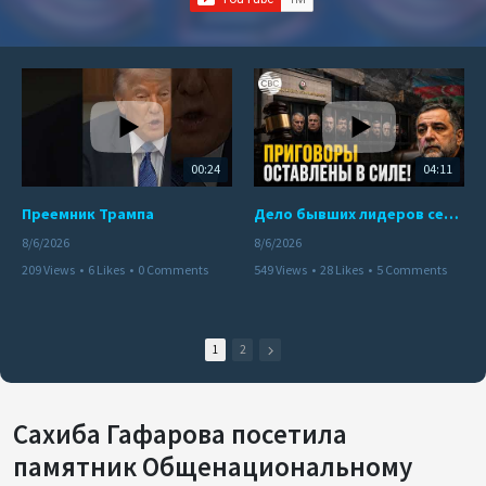
00:24
04:11
Преемник Трампа
Дело бывших лидеров сепаратистского режима в Карабахе
8/6/2026
8/6/2026
209 Views
•
6 Likes
•
0 Comments
549 Views
•
28 Likes
•
5 Comments
1
2
Сахиба Гафарова посетила
памятник Общенациональному