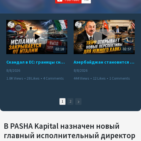
02:18
02:57
Скандал в ЕС: границы снова под контролем
Азербайджан становится мостом между Востоком и Западом
8/8/2026
8/8/2026
1.8K Views
•
28 Likes
•
4 Comments
444 Views
•
12 Likes
•
1 Comments
1
2
В PASHA Kapital назначен новый
главный исполнительный директор