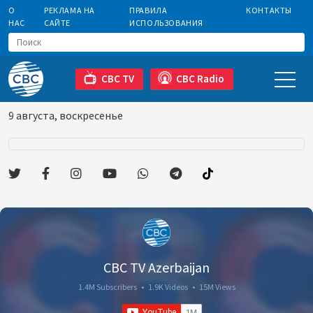
О
РЕКЛАМА НА
ПРАВИЛА
КОНТАКТЫ
НАС
САЙТЕ
ИСПОЛЬЗОВАНИЯ
CBC TV
CBC Radio
9 августа, воскресенье
CBC TV Azerbaijan
1.4M Subscribers
•
1.9K Videos
•
15M Views