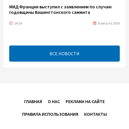
МИД Франции выступил с заявлением по случаю
годовщины Вашингтонского саммита
14:14
8 августа 2026
Телефонный разговор лидеров: Баку и Ереван
синхронизировали курс на мир
ВСЕ НОВОСТИ
13:54
8 августа 2026
Никол Пашинян позвонил Президенту Ильхаму
Алиеву
12:32
8 августа 2026
ГЛАВНАЯ
О НАС
РЕКЛАМА НА САЙТЕ
Вашингтонский саммит стал отправной точкой
для укрепления мира между Азербайджаном и
ПРАВИЛА ИСПОЛЬЗОВАНИЯ
КОНТАКТЫ
Арменией — Ариэль Коэн
11:08
8 августа 2026