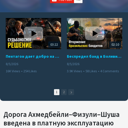
03:22
02:10
Пентагон дает добро на ядерный удар по противникам США
Беспредел банд в Боливии. Расправы над наркоторговцами
8/5/2026
8/5/2026
16K Views
•
254 Likes
3.9K Views
•
58 Likes
•
4 Comments
•
110 Comments
1
2
Дорога Ахмедбейли–Физули–Шуша
введена в платную эксплуатацию