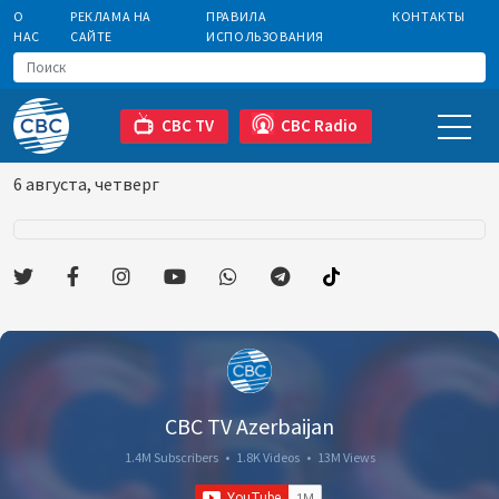
О
РЕКЛАМА НА
ПРАВИЛА
КОНТАКТЫ
НАС
САЙТЕ
ИСПОЛЬЗОВАНИЯ
CBC TV
CBC Radio
6 августа, четверг
CBC TV Azerbaijan
1.4M Subscribers
•
1.8K Videos
•
13M Views