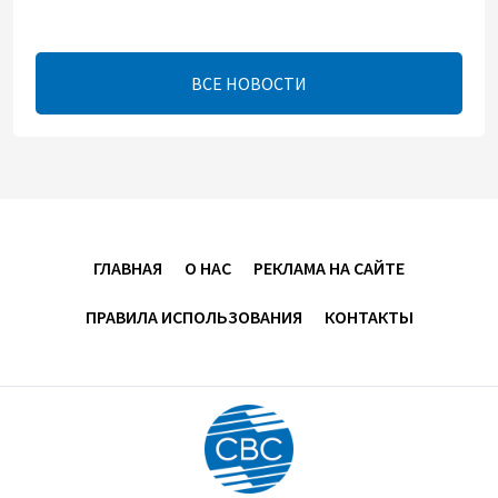
Центральная Азия ускоряет цифровой переход:
платежи превращаются в инфраструктуру роста
ВСЕ НОВОСТИ
08:00
5 августа 2026
"Трабзонспор" договорился о переходе Мохамеда
Салаха
02:42
5 августа 2026
ГЛАВНАЯ
О НАС
РЕКЛАМА НА САЙТЕ
Эмир Катара обсудил с Трампом ситуацию вокруг
ПРАВИЛА ИСПОЛЬЗОВАНИЯ
КОНТАКТЫ
Ирана
22:54
4 августа 2026
В Физулинском районе вспыхнул пожар на
открытой местности
21:58
4 августа 2026