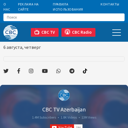
О
РЕКЛАМА НА
ПРАВИЛА
КОНТАКТЫ
НАС
САЙТЕ
ИСПОЛЬЗОВАНИЯ
CBC TV
CBC Radio
6 августа, четверг
CBC TV Azerbaijan
1.4M Subscribers
•
1.8K Videos
•
13M Views