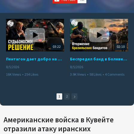
03:22
02:10
Пентагон дает добро на ядерный удар по противникам США
Беспредел банд в Боливии. Расправы над наркоторговцами
8/5/2026
8/5/2026
16K Views
•
254 Likes
3.9K Views
•
58 Likes
•
4 Comments
•
110 Comments
1
2
Американские войска в Кувейте
отразили атаку иранских