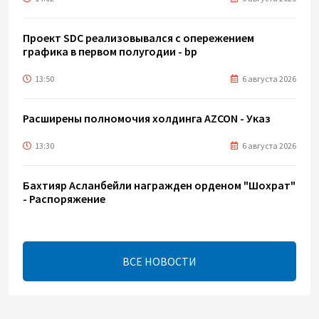
Проект SDC реализовывался с опережением
графика в первом полугодии - bp
13:50
6 августа 2026
Расширены полномочия холдинга AZCON - Указ
13:30
6 августа 2026
Бахтияр Асланбейли награжден орденом "Шохрат"
- Распоряжение
13:26
6 августа 2026
ВСЕ НОВОСТИ
bp о ходе строительства солнечной
электростанции "Шафаг"
13:18
6 августа 2026