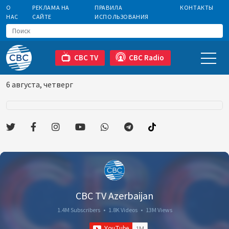
О
РЕКЛАМА НА
ПРАВИЛА
КОНТАКТЫ
НАС
САЙТЕ
ИСПОЛЬЗОВАНИЯ
CBC TV
CBC Radio
6 августа, четверг
CBC TV Azerbaijan
1.4M Subscribers
•
1.8K Videos
•
13M Views