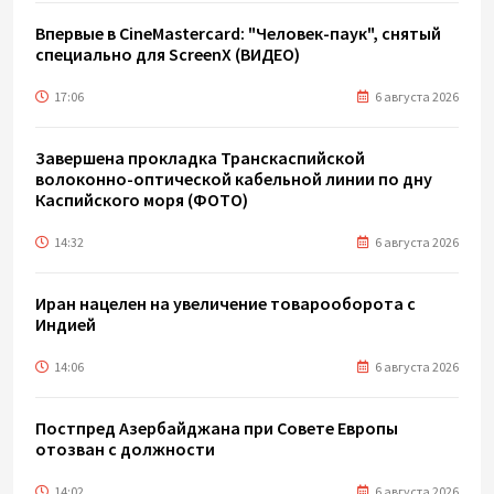
Впервые в CineMastercard: "Человек-паук", снятый
специально для ScreenX (ВИДЕО)
17:06
6 августа 2026
Завершена прокладка Транскаспийской
волоконно-оптической кабельной линии по дну
Каспийского моря (ФОТО)
14:32
6 августа 2026
Иран нацелен на увеличение товарооборота с
Индией
14:06
6 августа 2026
Постпред Азербайджана при Совете Европы
отозван с должности
14:02
6 августа 2026