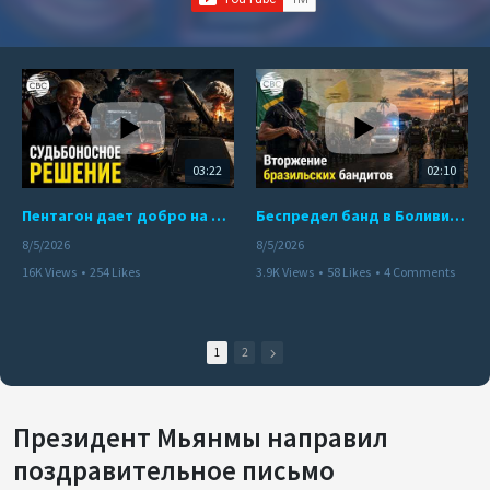
03:22
02:10
Пентагон дает добро на ядерный удар по противникам США
Беспредел банд в Боливии. Расправы над наркоторговцами
8/5/2026
8/5/2026
16K Views
•
254 Likes
3.9K Views
•
58 Likes
•
4 Comments
•
110 Comments
1
2
Президент Мьянмы направил
поздравительное письмо