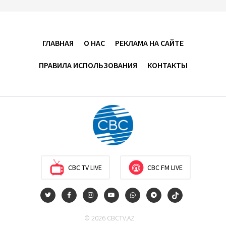
Усиливается контроль в связи с импортируемыми в
Азербайджан непродовольственными товарами
ГЛАВНАЯ
О НАС
РЕКЛАМА НА САЙТЕ
13:16
6 августа 2026
ПРАВИЛА ИСПОЛЬЗОВАНИЯ
КОНТАКТЫ
В суде по апелляционным жалобам граждан
Армении объявлено окончательное решение
12:30
6 августа 2026
Цены на азербайджанскую нефть изменились
разнонаправленно
10:14
6 августа 2026
CBC TV LIVE
CBC FM LIVE
Как Азербайджан и Казахстан превращают Каспий
в цифровой узел Евразии
© 2026 CBCTV.AZ
08:00
6 августа 2026