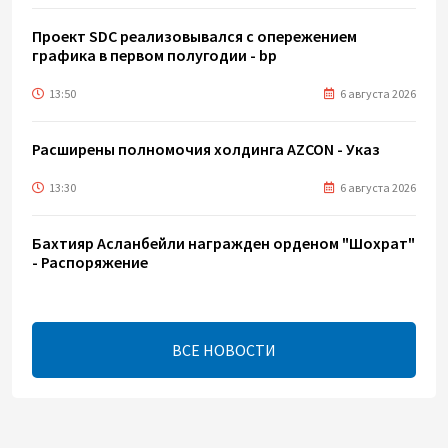
Проект SDC реализовывался с опережением
графика в первом полугодии - bp
13:50
6 августа 2026
Расширены полномочия холдинга AZCON - Указ
13:30
6 августа 2026
Бахтияр Асланбейли награжден орденом "Шохрат"
- Распоряжение
13:26
6 августа 2026
ВСЕ НОВОСТИ
bp о ходе строительства солнечной
электростанции "Шафаг"
13:18
6 августа 2026