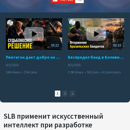
03:22
02:10
Пентагон дает добро на ядерный удар по противникам США
Беспредел банд в Боливии. Расправы над наркоторговцами
8/5/2026
8/5/2026
16K Views
•
254 Likes
3.9K Views
•
58 Likes
•
4 Comments
•
110 Comments
1
2
SLB применит искусственный
интеллект при разработке