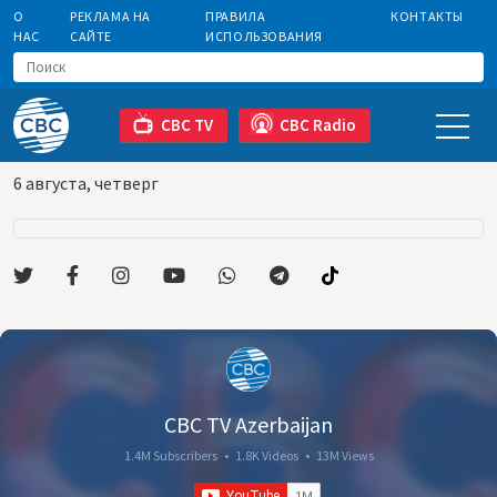
О
РЕКЛАМА НА
ПРАВИЛА
КОНТАКТЫ
НАС
САЙТЕ
ИСПОЛЬЗОВАНИЯ
CBC TV
CBC Radio
6 августа, четверг
CBC TV Azerbaijan
1.4M Subscribers
•
1.8K Videos
•
13M Views