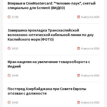
Впервые в CineMastercard: "Человек-паук", снятый
специально для ScreenX (ВИДЕО)
17:06
6 августа 2026
Завершена прокладка Транскаспийской
волоконно-оптической кабельной линии по дну
Каспийского моря (ФОТО)
14:32
6 августа 2026
Иран нацелен на увеличение товарооборота с
Индией
14:06
6 августа 2026
Постпред Азербайджана при Совете Европы
отозван с должности
14:02
6 августа 2026