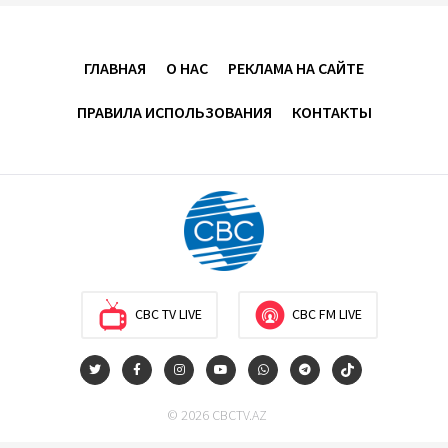
Усиливается контроль в связи с импортируемыми в
Азербайджан непродовольственными товарами
ГЛАВНАЯ
О НАС
РЕКЛАМА НА САЙТЕ
13:16
6 августа 2026
ПРАВИЛА ИСПОЛЬЗОВАНИЯ
КОНТАКТЫ
В суде по апелляционным жалобам граждан
Армении объявлено окончательное решение
12:30
6 августа 2026
Цены на азербайджанскую нефть изменились
разнонаправленно
10:14
6 августа 2026
CBC TV LIVE
CBC FM LIVE
Как Азербайджан и Казахстан превращают Каспий
в цифровой узел Евразии
© 2026 CBCTV.AZ
08:00
6 августа 2026