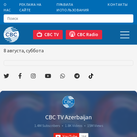
О
РЕКЛАМА НА
ПРАВИЛА
КОНТАКТЫ
НАС
САЙТЕ
ИСПОЛЬЗОВАНИЯ
CBC TV
CBC Radio
8 августа, суббота
CBC TV Azerbaijan
1.4M Subscribers
•
1.8K Videos
•
15M Views