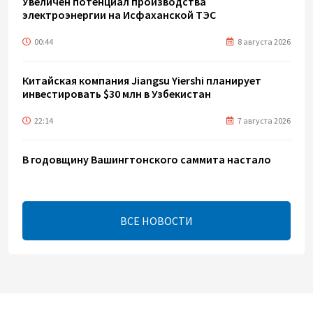
Увеличен потенциал производства
электроэнергии на Исфаханской ТЭС
00:44
8 августа 2026
Китайская компания Jiangsu Yiershi планирует
инвестировать $30 млн в Узбекистан
22:14
7 августа 2026
В годовщину Вашингтонского саммита настало
время перейти к практической реализации TRIPP -
Секута
21:08
7 августа 2026
ВСЕ НОВОСТИ
Оборонное соглашение не направлено против
какой-либо страны — Эрдоган
20:00
7 августа 2026