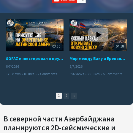
03:30
04:18
SOFAZ инвестировал в крупнейшего независимого производителя электроэнергии Перу
Мир между Баку и Ереваном запускает крупные логистические проекты
8/7/2026
8/7/2026
179 Views
•
8 Likes
•
2 Comments
696 Views
•
29 Likes
•
5 Comments
1
2
В северной части Азербайджана
планируются 2D-сейсмические и