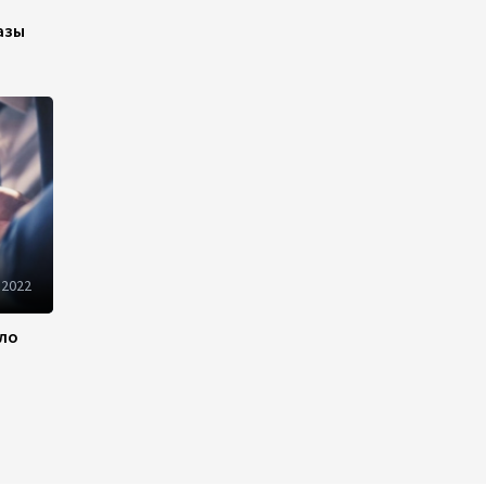
азы
Иран и Оман продолжают
переговоры по безопасному
маршруту в Ормузском
проливе - Багаи
21:36
4 августа 2026
Обсуждено расширение
сотрудничества между
Казахстаном и Арменией
 2022
17:40
4 августа 2026
ило
Иран считает Пакистан
долгосрочным
стратегическим партнером –
министр
15:44
4 августа 2026