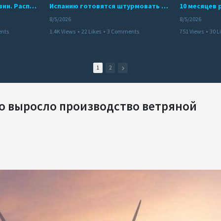
Беспредел банд в Боливии. Расправы над наркоторговцами
Испанию готовятся штурмовать десятки тысяч марокканцев
8/5/2026
8/5/2026
nts
1.4K Views
•
22 Likes
•
3 Comments
751 Views
•
30 L
1
2
о выросло производство ветряной