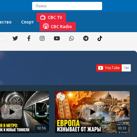
CBC TV
ество
Спорт
CBC Radio
02:59
03:33