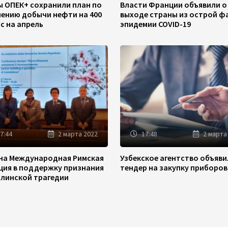
ы ОПЕК+ сохранили план по
Власти Франции объявили о
чению добычи нефти на 400
выходе страны из острой ф
/с на апрель
эпидемии COVID-19
7:44
2 марта 2022
17:48
2 марта
на Международная Римская
Узбекское агентство объяв
ция в поддержку признания
тендер на закупку приборов
линской трагедии