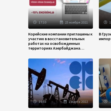
17:10
25 ноября 2021
1
Корейские компании приглашены к
В Гру
участию в восстановительных
импор
работах на освобожденных
территориях Азербайджана
(ФОТО)
16:58
2 марта 2022
1