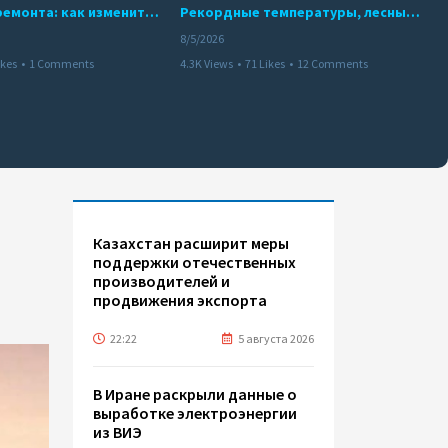
10 месяцев ремонта: как изменится работа Бакинского метро с 15 августа
Рекордные температуры, лесные пожары и красный уровень опасности
8/5/2026
ikes
•
1 Comments
4.3K Views
•
71 Likes
•
12 Comments
Казахстан расширит меры
поддержки отечественных
производителей и
продвижения экспорта
22:22
5 августа 2026
В Иране раскрыли данные о
выработке электроэнергии
из ВИЭ