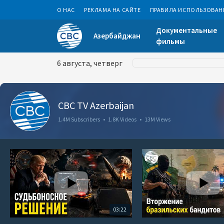
О НАС
РЕКЛАМА НА САЙТЕ
ПРАВИЛА ИСПОЛЬЗОВАН
Документальные
Азербайджан
фильмы
6 августа, четверг
CBC TV Azerbaijan
1.4M Subscribers
•
1.8K Videos
•
13M Views
03:22