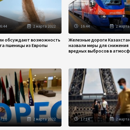
6:44
2 марта 2022
16:44
2 марта
зии обсуждают возможность
Железные дороги Казахста
та пшеницы из Европы
назвали меры для снижения
вредных выбросов в атмосф
7:10
2 марта 2022
17:14
2 марта