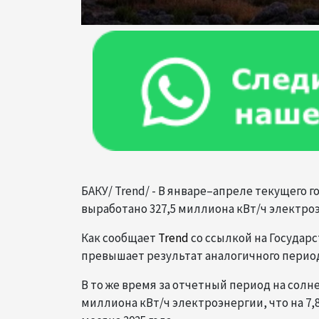
БАКУ/ Trend/ - В январе–апреле текущего 
выработано 327,5 миллиона кВт/ч электро
Как сообщает
Trend
со ссылкой на Государс
превышает результат аналогичного периода 
В то же время за отчетный период на сол
миллиона кВт/ч электроэнергии, что на 7,