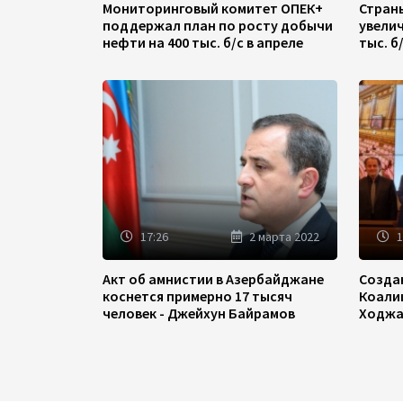
Мониторинговый комитет ОПЕК+
Стран
поддержал план по росту добычи
увели
нефти на 400 тыс. б/с в апреле
тыс. б
17:26
2 марта 2022
1
Акт об амнистии в Азербайджане
Созда
коснется примерно 17 тысяч
Коали
человек - Джейхун Байрамов
Ходжа