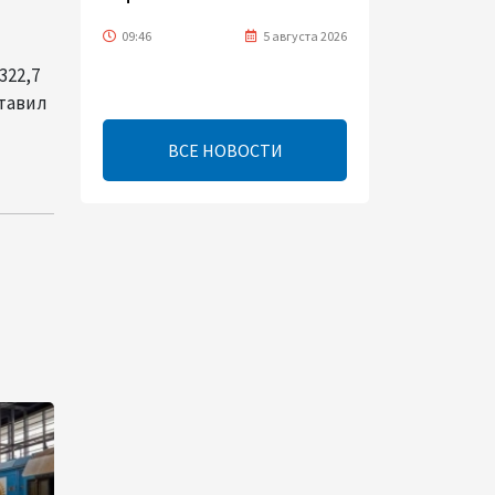
09:46
5 августа 2026
322,7
Турецко-американский
ставил
ученый Эргун Кырлыковалы
раскритиковал позицию
ВСЕ НОВОСТИ
Талеба по вопросу Рубена
Варданяна
09:42
5 августа 2026
Средний коридор открывает
широкие возможности для
торговли Европы и Азии -
ОЭСР (Эксклюзив)
09:00
5 августа 2026
Центральная Азия ускоряет
цифровой переход: платежи
превращаются в