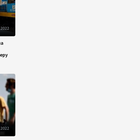
инфраструктуру роста
08:00
5 августа 2026
 2022
"Трабзонспор" договорился
о переходе Мохамеда Салаха
на
02:42
5 августа 2026
еру
Эмир Катара обсудил с
Трампом ситуацию вокруг
Ирана
22:54
4 августа 2026
В Физулинском районе
вспыхнул пожар на открытой
местности
 2022
21:58
4 августа 2026