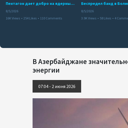
Пентагон дает добро на ядерный удар по противникам США
8/5/2026
8/5/2026
16K Views
•
254 Likes
•
110 Comments
3.9K Views
•
58 Likes
•
4 Comme
В Азербайджане значительн
энергии
07:04 - 2 июня 2026