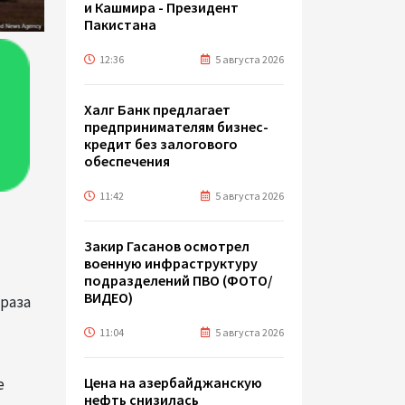
и Кашмира - Президент
Пакистана
12:36
5 августа 2026
Халг Банк предлагает
предпринимателям бизнес-
кредит без залогового
обеспечения
11:42
5 августа 2026
Закир Гасанов осмотрел
военную инфраструктуру
подразделений ПВО (ФОТО/
ВИДЕО)
 раза
11:04
5 августа 2026
Цена на азербайджанскую
е
нефть cнизилась