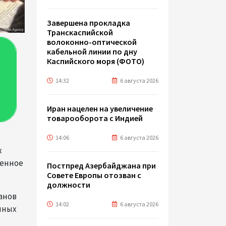
Завершена прокладка
Транскаспийской
волоконно-оптической
кабельной линии по дну
Каспийского моря (ФОТО)
14:32
6 августа 2026
Иран нацелен на увеличение
товарооборота с Индией
14:06
6 августа 2026
х
венное
Постпред Азербайджана при
Совете Европы отозван с
должности
анов
14:02
6 августа 2026
нных