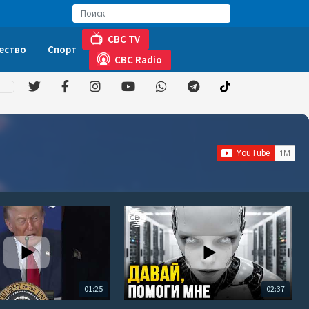
CBC TV
ество
Спорт
CBC Radio
01:25
02:37