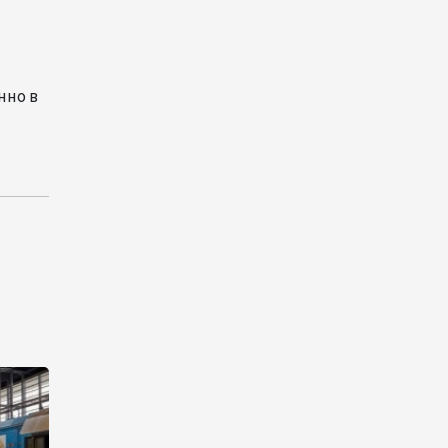
13:18
6 августа 2026
Усиливается контроль в
связи с импортируемыми в
нно в
Азербайджан
.
непродовольственными
товарами
13:16
6 августа 2026
В суде по апелляционным
жалобам граждан Армении
объявлено окончательное
решение
12:30
6 августа 2026
Цены на азербайджанскую
нефть изменились
разнонаправленно