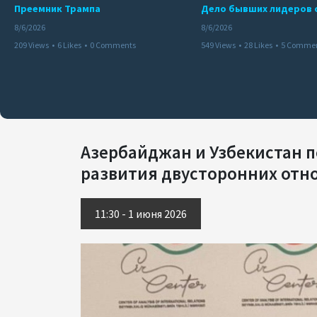
Преемник Трампа
8/6/2026
8/6/2026
209 Views
•
6 Likes
•
0 Comments
549 Views
•
28 Likes
•
5 Comme
Азербайджан и Узбекистан 
развития двусторонних отно
11:30 - 1 июня 2026