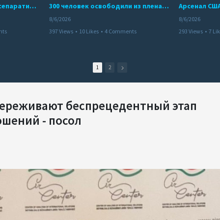
Дело бывших лидеров сепаратистского режима в Карабахе
300 человек освободили из плена террористов. Невероятная история спасения
8/6/2026
8/6/2026
nts
397 Views
•
10 Likes
•
4 Comments
293 Views
•
7 Li
1
2
переживают беспрецедентный этап
шений - посол