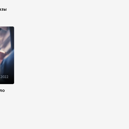
22:22
5 августа 2026
азы
В Иране раскрыли данные о
выработке электроэнергии
из ВИЭ
19:32
5 августа 2026
Внесены изменения в
Государственную программу
по совершенствованию
управления госимуществом в
 2022
Азербайджане
13:38
5 августа 2026
ило
Дипломатия во имя мира:
инициатива Токаева о
прекращении боевых
действий и возобновлении
переговоров