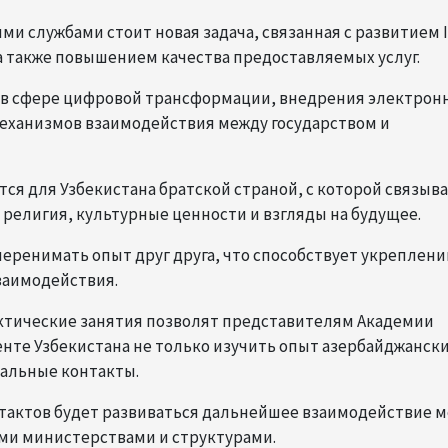
и службами стоит новая задача, связанная с развитием I
а также повышением качества предоставляемых услуг.
 в сфере цифровой трансформации, внедрения электрон
еханизмов взаимодействия между государством и
тся для Узбекистана братской страной, с которой связыв
 религия, культурные ценности и взгляды на будущее.
перенимать опыт друг друга, что способствует укреплен
заимодействия.
актические занятия позволят представителям Академии
нте Узбекистана не только изучить опыт азербайджанск
нальные контакты.
нтактов будет развиваться дальнейшее взаимодействие 
ими министерствами и структурами.