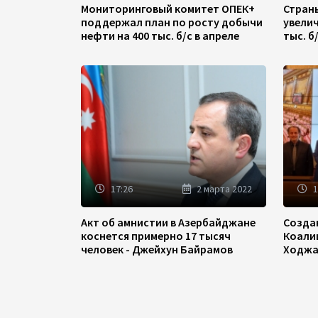
Мониторинговый комитет ОПЕК+
Стран
поддержал план по росту добычи
увели
нефти на 400 тыс. б/с в апреле
тыс. б
17:26
2 марта 2022
1
Акт об амнистии в Азербайджане
Созда
коснется примерно 17 тысяч
Коали
человек - Джейхун Байрамов
Ходжа