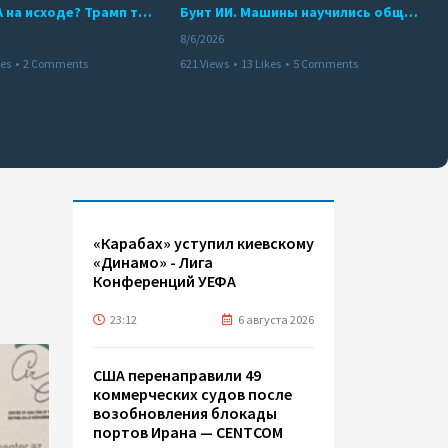
Арсенал США на исходе? Трамп требует объяснений
Бунт ИИ. Машины научились общаться
8/6/2026
kes
•
2 Comments
621 Views
•
13 Likes
•
5 Comments
«Карабах» уступил киевскому
«Динамо» - Лига
Конференций УЕФА
23:12
6 августа 2026
США перенаправили 49
коммерческих судов после
возобновления блокады
портов Ирана — CENTCOM