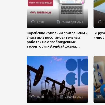
17:10
25 ноября 2021
1
Корейские компании приглашены к
В Гру
участию в восстановительных
импор
работах на освобожденных
территориях Азербайджана
(ФОТО)
16:58
2 марта 2022
1