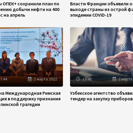
ы ОПЕК+ сохранили план по
Власти Франции объявили о
чению добычи нефти на 400
выходе страны из острой ф
/с на апрель
эпидемии COVID-19
7:44
2 марта 2022
17:48
2 марта
на Международная Римская
Узбекское агентство объяв
ция в поддержку признания
тендер на закупку приборов
линской трагедии