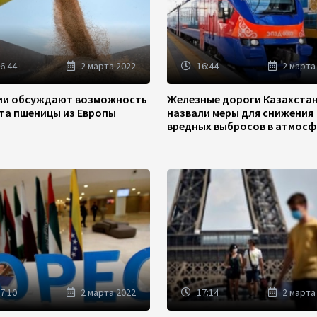
6:44
2 марта 2022
16:44
2 марта
зии обсуждают возможность
Железные дороги Казахста
та пшеницы из Европы
назвали меры для снижения
вредных выбросов в атмосф
7:10
2 марта 2022
17:14
2 марта