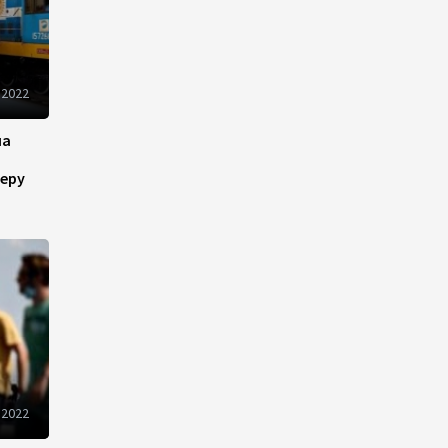
10:14
6 августа 2026
Как Азербайджан и
 2022
Казахстан превращают
Каспий в цифровой узел
Евразии
на
08:00
6 августа 2026
еру
По итогам июля годовая
инфляция в Казахстане
снизилась до 10,2%
04:30
6 августа 2026
Казахстан расширит меры
поддержки отечественных
производителей и
 2022
продвижения экспорта