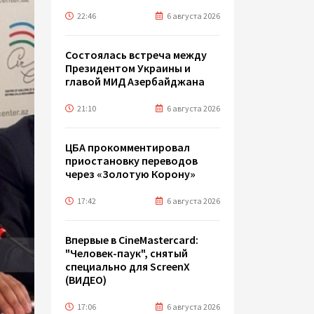
22:46
6 августа 2026
Состоялась встреча между
Президентом Украины и
главой МИД Азербайджана
21:10
6 августа 2026
ЦБА прокомментировал
приостановку переводов
через «Золотую Корону»
17:42
6 августа 2026
Впервые в CineMastercard:
"Человек-паук", снятый
специально для ScreenX
(ВИДЕО)
17:06
6 августа 2026