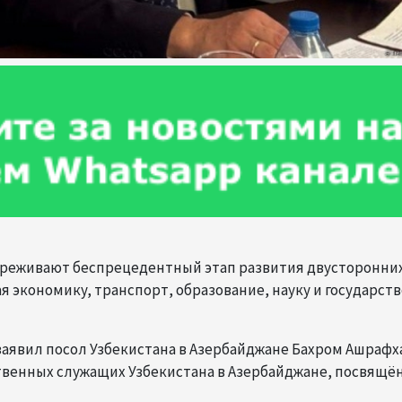
переживают беспрецедентный этап развития двусторонни
 экономику, транспорт, образование, науку и государст
 заявил посол Узбекистана в Азербайджане Бахром Ашрафх
твенных служащих Узбекистана в Азербайджане, посвящё