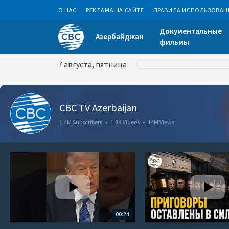
О НАС
РЕКЛАМА НА САЙТЕ
ПРАВИЛА ИСПОЛЬЗОВАН
Документальные
Азербайджан
фильмы
7 августа, пятница
CBC TV Azerbaijan
1.4M Subscribers
•
1.8K Videos
•
14M Views
00:24