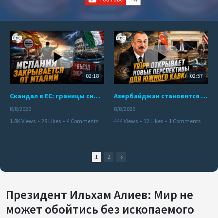
02:18
02:57
Скандал в ЕС: границы снова под контролем
Азербайджан становится мостом между Востоком и Западом
8/8/2026
8/8/2026
1.8K Views
•
28 Likes
•
4 Comments
444 Views
•
12 Likes
•
1 Comments
1
2
Президент Ильхам Алиев: Мир не
может обойтись без ископаемого