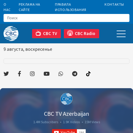
О
РЕКЛАМА НА
ПРАВИЛА
КОНТАКТЫ
НАС
САЙТЕ
ИСПОЛЬЗОВАНИЯ
CBC TV
CBC Radio
9 августа, воскресенье
CBC TV Azerbaijan
1.4M Subscribers
•
1.9K Videos
•
15M Views