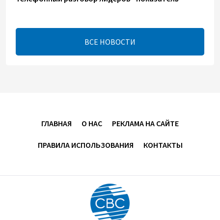
институционализации процесса нормализации
между Азербайджаном и Арменией — Цукерман
17:00
8 августа 2026
ВСЕ НОВОСТИ
Хикмет Гаджиев поделился публикацией в связи с
годовщиной Вашингтонского саммита (ВИДЕО)
15:14
8 августа 2026
В минобороны Азербайджана прошло собрание
ГЛАВНАЯ
О НАС
РЕКЛАМА НА САЙТЕ
военных атташе в зарубежных странах (ФОТО)
ПРАВИЛА ИСПОЛЬЗОВАНИЯ
КОНТАКТЫ
14:34
8 августа 2026
МИД Франции выступил с заявлением по случаю
годовщины Вашингтонского саммита
14:14
8 августа 2026