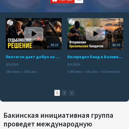
03:22
02:10
Пентагон дает добро на ядерный удар по противникам США
Беспредел банд в Боливии. Расправы над наркоторговцами
8/5/2026
8/5/2026
16K Views
•
254 Likes
3.9K Views
•
58 Likes
•
4 Comments
•
110 Comments
1
2
Бакинская инициативная группа
проведет международную