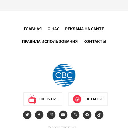
"Трабзонспор" договорился о переходе Мохамеда
Салаха
02:42
5 августа 2026
ГЛАВНАЯ
О НАС
РЕКЛАМА НА САЙТЕ
Эмир Катара обсудил с Трампом ситуацию вокруг
ПРАВИЛА ИСПОЛЬЗОВАНИЯ
КОНТАКТЫ
Ирана
22:54
4 августа 2026
В Физулинском районе вспыхнул пожар на
открытой местности
21:58
4 августа 2026
CBC TV LIVE
CBC FM LIVE
Иран и Оман продолжают переговоры по
безопасному маршруту в Ормузском проливе -
Багаи
21:36
4 августа 2026
© 2026 CBCTV.AZ