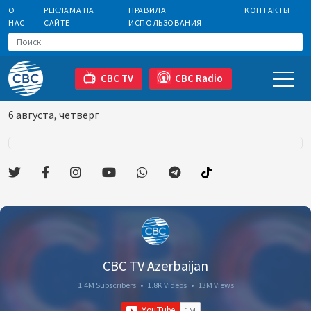
О
РЕКЛАМА НА
ПРАВИЛА
КОНТАКТЫ
НАС
САЙТЕ
ИСПОЛЬЗОВАНИЯ
CBC TV
CBC Radio
6 августа, четверг
CBC TV Azerbaijan
1.4M Subscribers
•
1.8K Videos
•
13M Views