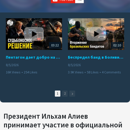
03:22
02:10
Пентагон дает добро на ядерный удар по противникам США
Беспредел банд в Боливии. Расправы над наркоторговцами
8/5/2026
8/5/2026
16K Views
•
254 Likes
3.9K Views
•
58 Likes
•
4 Comments
•
110 Comments
1
2
Президент Ильхам Алиев
принимает участие в официальной