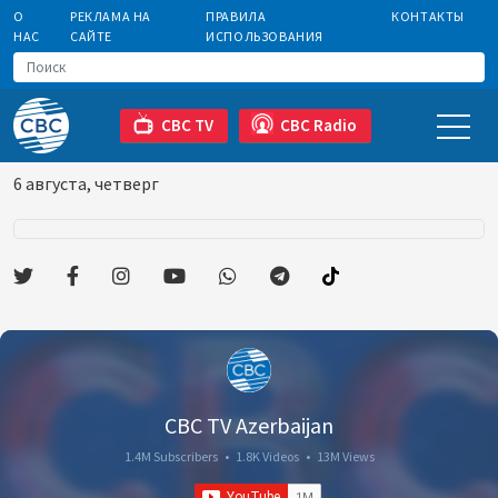
О
РЕКЛАМА НА
ПРАВИЛА
КОНТАКТЫ
НАС
САЙТЕ
ИСПОЛЬЗОВАНИЯ
CBC TV
CBC Radio
6 августа, четверг
CBC TV Azerbaijan
1.4M Subscribers
•
1.8K Videos
•
13M Views