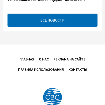
институционализации процесса нормализации
между Азербайджаном и Арменией — Цукерман
17:00
8 августа 2026
ВСЕ НОВОСТИ
Хикмет Гаджиев поделился публикацией в связи с
годовщиной Вашингтонского саммита (ВИДЕО)
15:14
8 августа 2026
В минобороны Азербайджана прошло собрание
ГЛАВНАЯ
О НАС
РЕКЛАМА НА САЙТЕ
военных атташе в зарубежных странах (ФОТО)
ПРАВИЛА ИСПОЛЬЗОВАНИЯ
КОНТАКТЫ
14:34
8 августа 2026
МИД Франции выступил с заявлением по случаю
годовщины Вашингтонского саммита
14:14
8 августа 2026