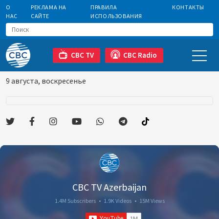
О
РЕКЛАМА НА
ПРАВИЛА
КОНТАКТЫ
НАС
САЙТЕ
ИСПОЛЬЗОВАНИЯ
CBC TV
CBC Radio
9 августа, воскресенье
CBC TV Azerbaijan
1.4M Subscribers
•
1.9K Videos
•
15M Views