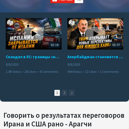
02:18
02:57
Скандал в ЕС: границы снова под контролем
Азербайджан становится мостом между Востоком и Западом
8/8/2026
8/8/2026
1.8K Views
•
28 Likes
•
4 Comments
444 Views
•
12 Likes
•
1 Comments
1
2
Говорить о результатах переговоров
Ирана и США рано - Арагчи