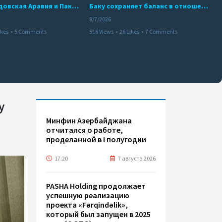
Турция, Саудовская Аравия и Пакистан подписали соглашение о совместной обороне
Баку сохраняет баланс в отношениях с Москвой и Киевом
8/7/2026
ikes
•
5 Comments
516 Views
•
26 Likes
•
7 Comments
у
Минфин Азербайджана
отчитался о работе,
проделанной в I полугодии
17:20
7 августа 2026
PASHA Holding продолжает
успешную реализацию
проекта «Fərqindəlik»,
который был запущен в 2025