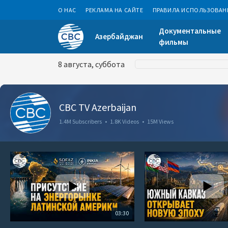
О НАС
РЕКЛАМА НА САЙТЕ
ПРАВИЛА ИСПОЛЬЗОВАН
Документальные
Азербайджан
фильмы
8 августа, суббота
CBC TV Azerbaijan
1.4M Subscribers
•
1.8K Videos
•
15M Views
03:30