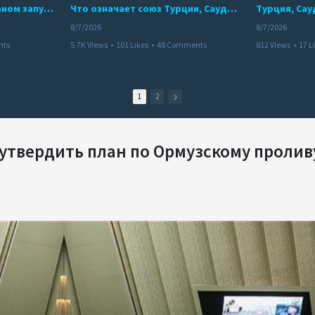
Мир между Баку и Ереваном запускает крупные логистические проекты
Что означает союз Турции, Саудовской Аравии и Пакистана?
8/7/2026
8/7/2026
nts
5.7K Views
•
101 Likes
•
48 Comments
812 Views
•
17 L
1
2
утвердить план по Ормузскому пролив