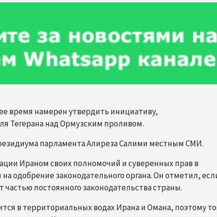
шее время намерен утвердить инициативу,
я Тегерана над Ормузским проливом.
 президиума парламента Алиреза Салими местным СМИ.
зации Ираном своих полномочий и суверенных прав в
 на одобрение законодательного органа. Он отметил, есл
т частью постоянного законодательства страны.
тся в территориальных водах Ирана и Омана, поэтому т