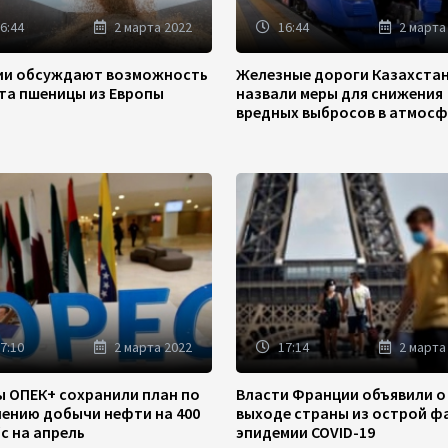
6:44
2 марта 2022
16:44
2 марта
зии обсуждают возможность
Железные дороги Казахста
та пшеницы из Европы
назвали меры для снижения
вредных выбросов в атмосф
7:10
2 марта 2022
17:14
2 марта
ы ОПЕК+ сохранили план по
Власти Франции объявили о
чению добычи нефти на 400
выходе страны из острой ф
/с на апрель
эпидемии COVID-19