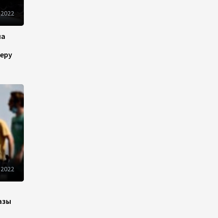
рынок и вводит единые
 2022
правила электронной
торговли - Мишустин
на
13:04
7 августа 2026
еру
Узбекистан предложил ЕАЭС
совместную программу
"зеленой трансформации"
12:54
7 августа 2026
ЕАЭС сохраняет
положительную динамику
экономики и наращивает
взаимную торговлю –
 2022
Мишустин
12:48
7 августа 2026
азы