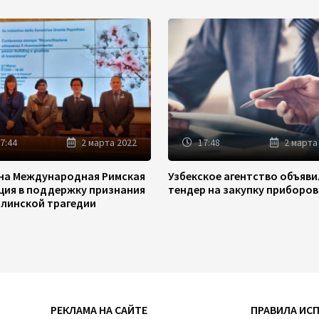
7:44
2 марта 2022
17:48
2 марта
на Международная Римская
Узбекское агентство объяв
ция в поддержку признания
тендер на закупку приборов
линской трагедии
РЕКЛАМА НА САЙТЕ
ПРАВИЛА ИС