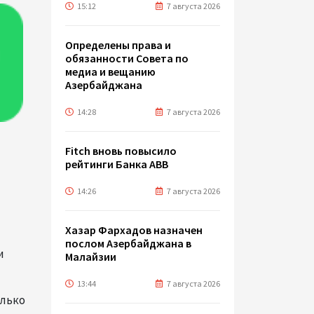
15:12
7 августа 2026
Определены права и
обязанности Совета по
медиа и вещанию
Азербайджана
14:28
7 августа 2026
Fitch вновь повысило
рейтинги Банка ABB
14:26
7 августа 2026
Хазар Фархадов назначен
послом Азербайджана в
и
Малайзии
13:44
7 августа 2026
олько