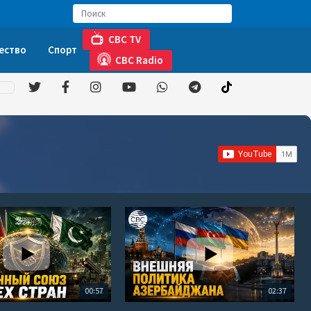
CBC TV
ество
Спорт
CBC Radio
00:57
02:37