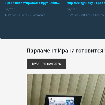
SOFAZ инвестировал в крупнейшего независимого производителя электроэнергии Перу
8/7/2026
8/7/2026
179 Views
•
8 Likes
•
2 Comments
696 Views
•
29 Likes
•
5 Comme
Парламент Ирана готовится 
18:56 - 30 мая 2026