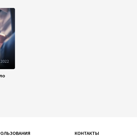
Новые соглашения ЕАЭС
создают условия для
электронной торговли и
общего рынка - Турчин
12:18
7 августа 2026
Беларусь предложила
пересмотреть механизм
финансирования
 2022
промкооперации в ЕАЭС
ило
12:08
7 августа 2026
Процесс сближения Армении
с ЕС требует
предварительной
подготовки - Пашинян
10:40
7 августа 2026
ПОЛЬЗОВАНИЯ
КОНТАКТЫ