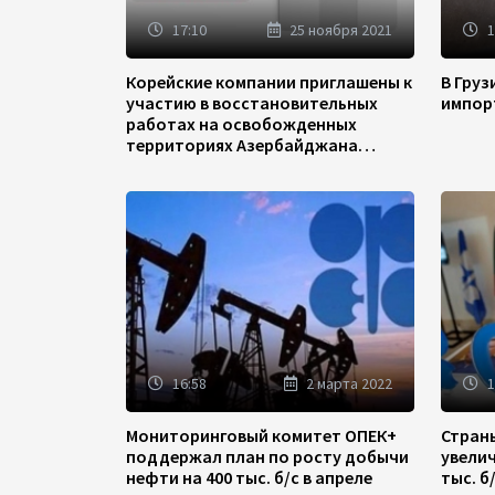
17:10
25 ноября 2021
1
Корейские компании приглашены к
В Гру
участию в восстановительных
импор
работах на освобожденных
территориях Азербайджана
(ФОТО)
16:58
2 марта 2022
1
Мониторинговый комитет ОПЕК+
Стран
поддержал план по росту добычи
увели
нефти на 400 тыс. б/с в апреле
тыс. б