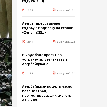
году (ФОТО)
17:00
7 августа 2026
Azercell представляет
годовую подписку на сервис
«ZengimCELL»
15:48
7 августа 2026
ВБ одобрил проект по
устранению утечек газа в
Азербайджане
15:46
7 августа 2026
Азербайджан вошел в число
первых стран,
протестировавших систему
eTIR – IRU