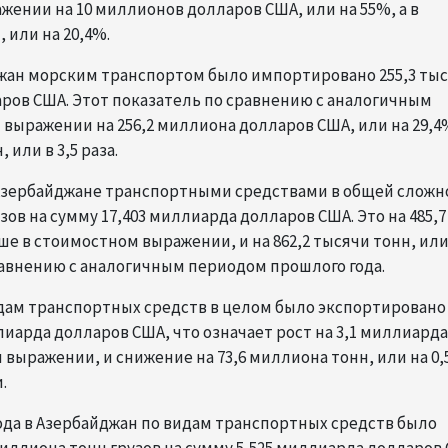
жении на 10 миллионов долларов США, или на 55%, а в
 или на 20,4%.
джан морским транспортом было импортировано 255,3 ты
аров США. Этот показатель по сравнению с аналогичным
выражении на 256,2 миллиона долларов США, или на 29,4%
или в 3,5 раза.
в Азербайджане транспортными средствами в общей сложн
ов на сумму 17,403 миллиарда долларов США. Это на 485,7
е в стоимостном выражении, и на 862,2 тысячи тонн, или
авнению с аналогичным периодом прошлого года.
дам транспортных средств в целом было экспортировано 
лиарда долларов США, что означает рост на 3,1 миллиарда
 выражении, и снижение на 73,6 миллиона тонн, или на 0,
.
года в Азербайджан по видам транспортных средств было
иллиона тонн грузов на сумму 5,525 миллиарда долларов 