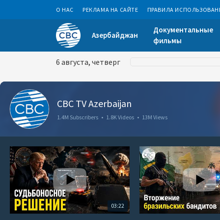
О НАС
РЕКЛАМА НА САЙТЕ
ПРАВИЛА ИСПОЛЬЗОВАН
Документальные
Азербайджан
фильмы
6 августа, четверг
CBC TV Azerbaijan
1.4M Subscribers
•
1.8K Videos
•
13M Views
03:22