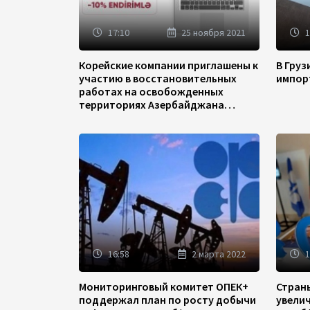
17:10
25 ноября 2021
1
Корейские компании приглашены к
В Гру
участию в восстановительных
импор
работах на освобожденных
территориях Азербайджана
(ФОТО)
16:58
2 марта 2022
1
Мониторинговый комитет ОПЕК+
Стран
поддержал план по росту добычи
увели