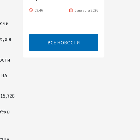
09:46
5 августа 2026
сячи
Турецко-американский
ученый Эргун Кырлыковалы
, а в
раскритиковал позицию
ВСЕ НОВОСТИ
Талеба по вопросу Рубена
Варданяна
ости
09:42
5 августа 2026
 на
Средний коридор открывает
широкие возможности для
торговли Европы и Азии -
15,726
ОЭСР (Эксклюзив)
5% в
09:00
5 августа 2026
Центральная Азия ускоряет
цифровой переход: платежи
США.
превращаются в