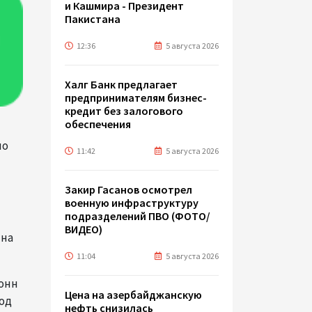
и Кашмира - Президент
Пакистана
12:36
5 августа 2026
Халг Банк предлагает
предпринимателям бизнес-
кредит без залогового
обеспечения
но
11:42
5 августа 2026
Закир Гасанов осмотрел
военную инфраструктуру
подразделений ПВО (ФОТО/
ВИДЕО)
 на
11:04
5 августа 2026
тонн
Цена на азербайджанскую
иод
нефть cнизилась