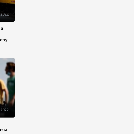
Иран и Оман продолжают
 2022
переговоры по безопасному
маршруту в Ормузском
на
проливе - Багаи
еру
21:36
4 августа 2026
Обсуждено расширение
сотрудничества между
Казахстаном и Арменией
17:40
4 августа 2026
Иран считает Пакистан
долгосрочным
стратегическим партнером –
 2022
министр
15:44
4 августа 2026
азы