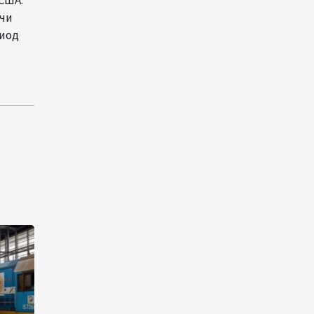
инфраструктуру роста
ячи
риод
08:00
5 августа 2026
"Трабзонспор" договорился
о переходе Мохамеда Салаха
02:42
5 августа 2026
Эмир Катара обсудил с
Трампом ситуацию вокруг
Ирана
22:54
4 августа 2026
В Физулинском районе
вспыхнул пожар на открытой
местности
21:58
4 августа 2026