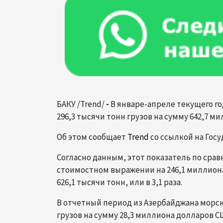
БАКУ /Trend/
-
В январе-апреле текущего г
296,3 тысячи тонн грузов на сумму 642,7 м
Об этом сообщает
Trend
со ссылкой на Гос
Согласно данным, этот показатель по сра
стоимостном выражении на 246,1 миллиона
626,1 тысячи тонн, или в 3,1 раза.
В отчетный период из Азербайджана морс
грузов на сумму 28,3 миллиона долларов С