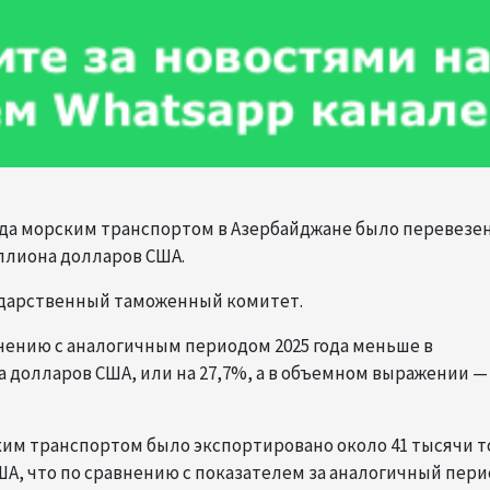
ода морским транспортом в Азербайджане было перевезе
иллиона долларов США.
ударственный таможенный комитет.
внению с аналогичным периодом 2025 года меньше в
 долларов США, или на 27,7%, а в объемном выражении —
ким транспортом было экспортировано около 41 тысячи 
ША, что по сравнению с показателем за аналогичный пер