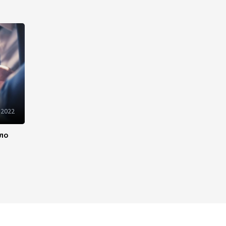
200 тысяч зрителей
посмотрели фильм «Тагиев»:
картина стала самым
просматриваемым
азербайджанским фильмом в
кинотеатрах (ФОТО)
15:10
4 августа 2026
Назначен глава
 2022
Исполнительной власти
Ордубадского района -
ило
Распоряжение
13:02
4 августа 2026
Завершился XV Габалинский
международный
музыкальный фестиваль
(ФОТО/ВИДЕО)