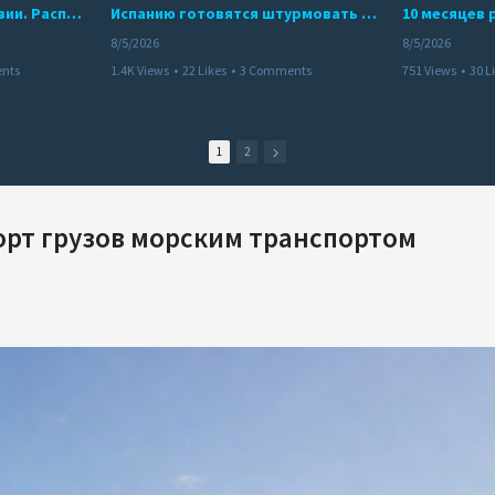
Беспредел банд в Боливии. Расправы над наркоторговцами
Испанию готовятся штурмовать десятки тысяч марокканцев
8/5/2026
8/5/2026
nts
1.4K Views
•
22 Likes
•
3 Comments
751 Views
•
30 L
1
2
орт грузов морским транспортом