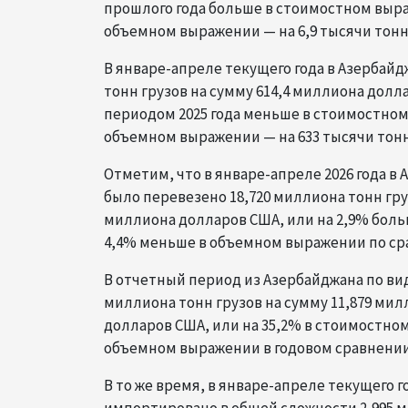
прошлого года больше в стоимостном выра
объемном выражении — на 6,9 тысячи тонн,
В январе-апреле текущего года в Азербай
тонн грузов на сумму 614,4 миллиона долл
периодом 2025 года меньше в стоимостном 
объемном выражении — на 633 тысячи тонн, 
Отметим, что в январе-апреле 2026 года 
было перевезено 18,720 миллиона тонн груз
миллиона долларов США, или на 2,9% больш
4,4% меньше в объемном выражении по ср
В отчетный период из Азербайджана по ви
миллиона тонн грузов на сумму 11,879 мил
долларов США, или на 35,2% в стоимостном
объемном выражении в годовом сравнении
В то же время, в январе-апреле текущего 
импортировано в общей сложности 2,995 м