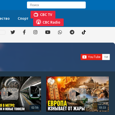
CBC TV
ество
Спорт
CBC Radio
02:59
03:33