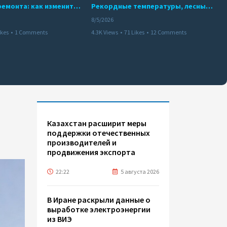
10 месяцев ремонта: как изменится работа Бакинского метро с 15 августа
Рекордные температуры, лесные пожары и красный уровень опасности
8/5/2026
ikes
•
1 Comments
4.3K Views
•
71 Likes
•
12 Comments
Казахстан расширит меры
поддержки отечественных
производителей и
продвижения экспорта
22:22
5 августа 2026
В Иране раскрыли данные о
выработке электроэнергии
из ВИЭ