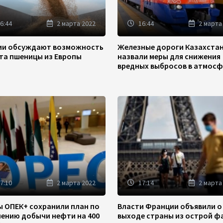
6:44
2 марта 2022
16:44
2 марта
зии обсуждают возможность
Железные дороги Казахста
та пшеницы из Европы
назвали меры для снижения
вредных выбросов в атмосф
7:10
2 марта 2022
17:14
2 марта
ы ОПЕК+ сохранили план по
Власти Франции объявили о
чению добычи нефти на 400
выходе страны из острой ф