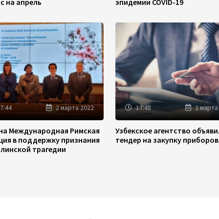
/с на апрель
эпидемии COVID-19
7:44
2 марта 2022
17:48
2 марта
на Международная Римская
Узбекское агентство объяв
ция в поддержку признания
тендер на закупку приборов
линской трагедии