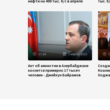
нефти на 400 тыс. б/с в апреле
тыс. б
17:26
2 марта 2022
1
Акт об амнистии в Азербайджане
Созда
коснется примерно 17 тысяч
Коали
человек - Джейхун Байрамов
Ходжа