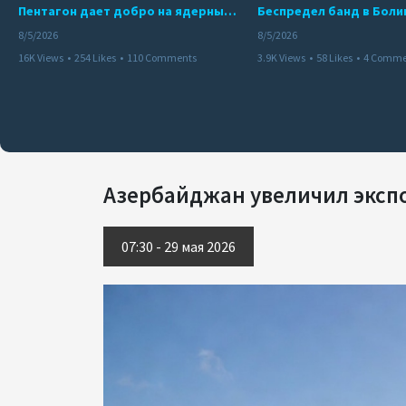
Пентагон дает добро на ядерный удар по противникам США
8/5/2026
8/5/2026
16K Views
•
254 Likes
•
110 Comments
3.9K Views
•
58 Likes
•
4 Comme
Азербайджан увеличил эксп
07:30 - 29 мая 2026