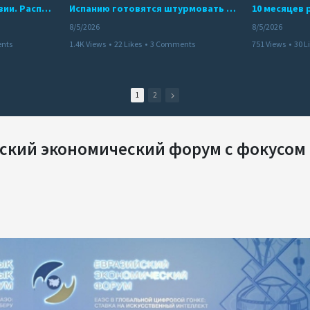
Беспредел банд в Боливии. Расправы над наркоторговцами
Испанию готовятся штурмовать десятки тысяч марокканцев
8/5/2026
8/5/2026
nts
1.4K Views
•
22 Likes
•
3 Comments
751 Views
•
30 L
1
2
йский экономический форум с фокусом