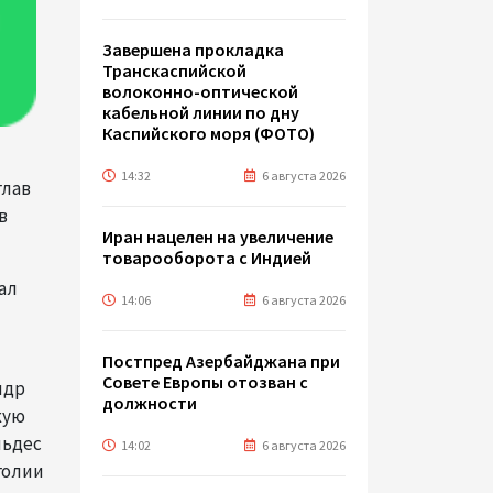
Завершена прокладка
Транскаспийской
волоконно-оптической
кабельной линии по дну
Каспийского моря (ФОТО)
14:32
6 августа 2026
глав
в
Иран нацелен на увеличение
товарооборота с Индией
ал
14:06
6 августа 2026
Постпред Азербайджана при
Совете Европы отозван с
ндр
должности
кую
льдес
14:02
6 августа 2026
голии