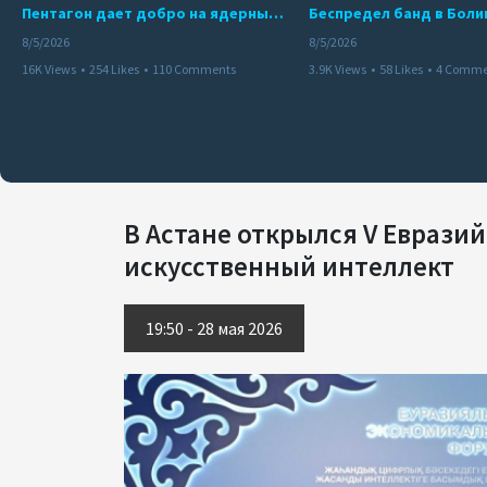
Пентагон дает добро на ядерный удар по противникам США
8/5/2026
8/5/2026
16K Views
•
254 Likes
•
110 Comments
3.9K Views
•
58 Likes
•
4 Comme
В Астане открылся V Еврази
искусственный интеллект
19:50 - 28 мая 2026