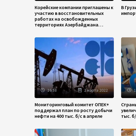
Корейские компании приглашены к
В Гру
участию в восстановительных
импор
работах на освобожденных
территориях Азербайджана
(ФОТО)
16:58
2 марта 2022
1
Мониторинговый комитет ОПЕК+
Стран
поддержал план по росту добычи
увели
нефти на 400 тыс. б/с в апреле
тыс. б