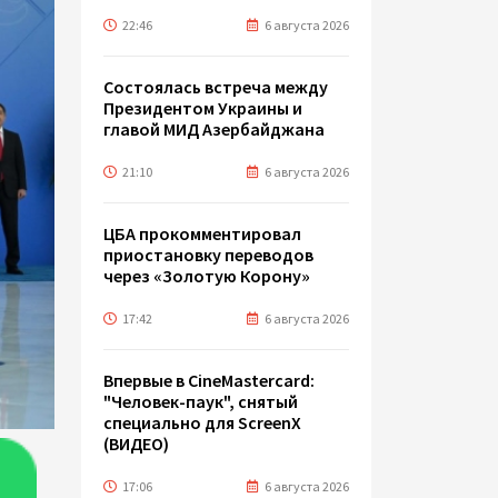
22:46
6 августа 2026
Состоялась встреча между
Президентом Украины и
главой МИД Азербайджана
21:10
6 августа 2026
ЦБА прокомментировал
приостановку переводов
через «Золотую Корону»
17:42
6 августа 2026
Впервые в CineMastercard:
"Человек-паук", снятый
специально для ScreenX
(ВИДЕО)
17:06
6 августа 2026