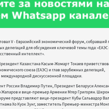
ртовал V - Евразийский экономический форум, собравший 
х делегаций для обсуждения ключевой темы года: «ЕАЭС 
усственный интеллект».
 ​Президент Казахстана Касым-Жомарт Токаев приветствов
омического союза (ЕАЭС) и глав зарубежных делегаций,
те международной дискуссионной площадки.
дент России Владимир Путин, Президент Беларуси Алекса
 Жапаров и вице-премьер Армении Мгер Григорян. Широ
форуме представляют вице-президент Кубы Сальвадор Ва
тнама Хо Куок Зунг, заместитель Премьер-министра Мон