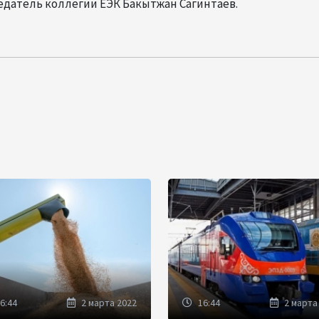
датель коллегии ЕЭК Бакытжан Сагинтаев.
6:44
2 марта 2022
16:44
2 марта