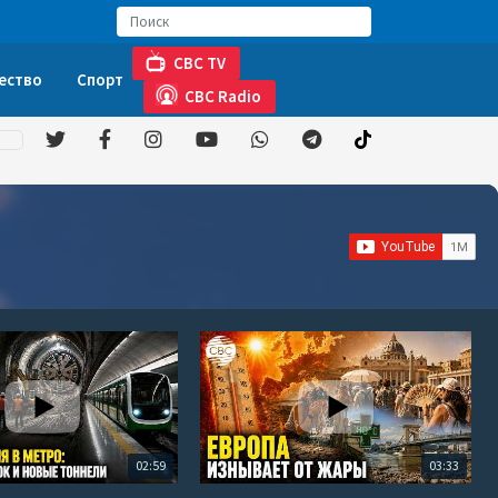
CBC TV
ество
Спорт
CBC Radio
02:59
03:33