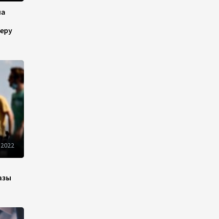
13:18
6 августа 2026
на
еру
Усиливается контроль в
связи с импортируемыми в
Азербайджан
непродовольственными
товарами
13:16
6 августа 2026
В суде по апелляционным
жалобам граждан Армении
объявлено окончательное
 2022
решение
12:30
6 августа 2026
азы
Цены на азербайджанскую
нефть изменились
разнонаправленно