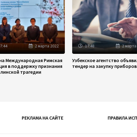
7:44
2 марта 2022
17:48
2 марта
на Международная Римская
Узбекское агентство объяв
ция в поддержку признания
тендер на закупку приборов
линской трагедии
РЕКЛАМА НА САЙТЕ
ПРАВИЛА ИС