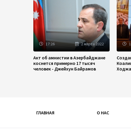
17:26
2 марта 2022
1
Акт об амнистии в Азербайджане
Созда
коснется примерно 17 тысяч
Коали
человек - Джейхун Байрамов
Ходжа
ГЛАВНАЯ
О НАС