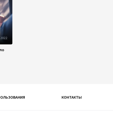
10:14
6 августа 2026
Как Азербайджан и
Казахстан превращают
Каспий в цифровой узел
Евразии
 2022
08:00
6 августа 2026
ило
По итогам июля годовая
инфляция в Казахстане
снизилась до 10,2%
04:30
6 августа 2026
Казахстан расширит меры
поддержки отечественных
ПОЛЬЗОВАНИЯ
КОНТАКТЫ
производителей и
продвижения экспорта