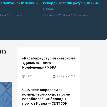
10 месяцев ремонта: как изменится работа Бакинского метро с 15 августа
Рекордные температуры, лесные пожары и красный уровень опасности
8/5/2026
ikes
•
1 Comments
4.3K Views
•
71 Likes
•
12 Comments
 на
«Карабах» уступил киевскому
«Динамо» - Лига
Конференций УЕФА
23:12
6 августа 2026
США перенаправили 49
коммерческих судов после
возобновления блокады
портов Ирана — CENTCOM