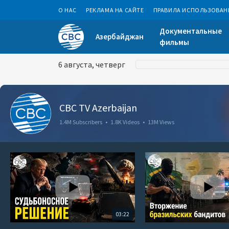
О НАС
РЕКЛАМА НА САЙТЕ
ПРАВИЛА ИСПОЛЬЗОВАН
Документальные
Азербайджан
фильмы
6 августа, четверг
CBC TV Azerbaijan
1.4M Subscribers
•
1.8K Videos
•
13M Views
03:22