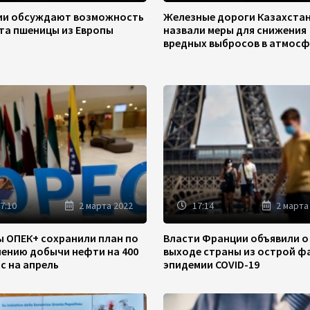
зии обсуждают возможность
Железные дороги Казахста
та пшеницы из Европы
назвали меры для снижения
вредных выбросов в атмосф
7:10
2 марта 2022
17:14
2 марта
ы ОПЕК+ сохранили план по
Власти Франции объявили о
чению добычи нефти на 400
выходе страны из острой ф
/с на апрель
эпидемии COVID-19