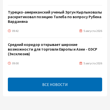
Турецко-американский ученый Эргун Кырлыковалы
раскритиковал позицию Талеба по вопросу Рубена
Варданяна
09:42
5 августа 2026
Средний коридор открывает широкие
возможности для торговли Европы и Азии - ОЭСР
(Эксклюзив)
09:00
5 августа 2026
Центральная Азия ускоряет цифровой переход:
платежи превращаются в инфраструктуру роста
ВСЕ НОВОСТИ
08:00
5 августа 2026
"Трабзонспор" договорился о переходе Мохамеда
Салаха