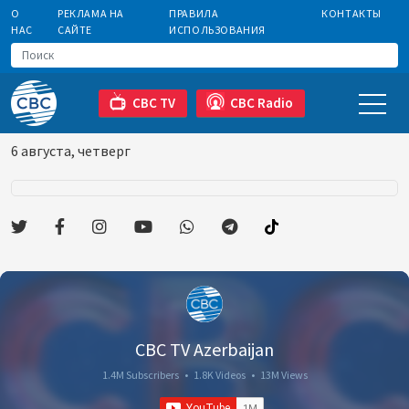
О
РЕКЛАМА НА
ПРАВИЛА
КОНТАКТЫ
НАС
САЙТЕ
ИСПОЛЬЗОВАНИЯ
CBC TV
CBC Radio
6 августа, четверг
CBC TV Azerbaijan
1.4M Subscribers
•
1.8K Videos
•
13M Views