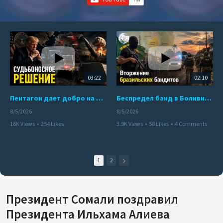
03:22
02:10
Пентагон дает добро на ядерный удар по противникам США
Беспредел банд в Боливии. Расправы над наркоторговцами
8/5/2026
8/5/2026
16K Views
•
254 Likes
3.9K Views
•
58 Likes
•
4 Comments
•
110 Comments
1
2
Президент Сомали поздравил
Президента Ильхама Алиева