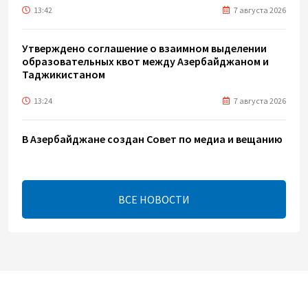
13:42
7 августа 2026
Утверждено соглашение о взаимном выделении
образовательных квот между Азербайджаном и
Таджикистаном
13:24
7 августа 2026
В Азербайджане создан Совет по медиа и вещанию
- Указ
13:16
7 августа 2026
ВСЕ НОВОСТИ
ЕАЭС расширяет финансовый рынок и вводит
единые правила электронной торговли - Мишустин
13:04
7 августа 2026
Узбекистан предложил ЕАЭС совместную
программу "зеленой трансформации"