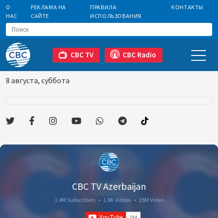
О
РЕКЛАМА НА
ПРАВИЛА
КОНТАКТЫ
НАС
САЙТЕ
ИСПОЛЬЗОВАНИЯ
CBC TV
CBC Radio
8 августа, суббота
CBC TV Azerbaijan
1.4M Subscribers
•
1.8K Videos
•
15M Views