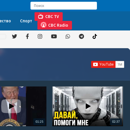
CBC TV
ество
Спорт
CBC Radio
01:25
02:37