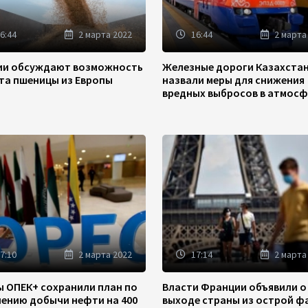
6:44
2 марта 2022
16:44
2 марта
зии обсуждают возможность
Железные дороги Казахста
та пшеницы из Европы
назвали меры для снижения
вредных выбросов в атмосф
7:10
2 марта 2022
17:14
2 марта
ы ОПЕК+ сохранили план по
Власти Франции объявили о
чению добычи нефти на 400
выходе страны из острой ф