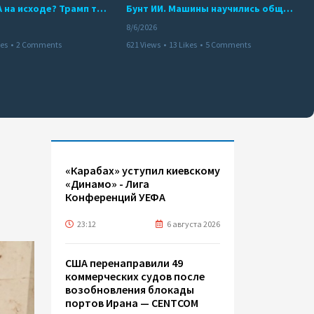
Арсенал США на исходе? Трамп требует объяснений
Бунт ИИ. Машины научились общаться
8/6/2026
kes
•
2 Comments
621 Views
•
13 Likes
•
5 Comments
«Карабах» уступил киевскому
«Динамо» - Лига
Конференций УЕФА
23:12
6 августа 2026
США перенаправили 49
коммерческих судов после
возобновления блокады
портов Ирана — CENTCOM