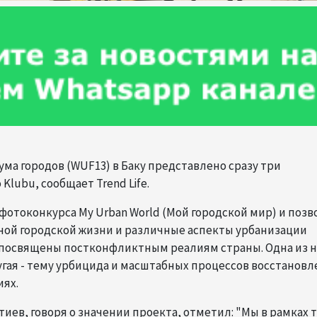
рума городов (WUF13) в Баку представлено сразу три
Klubu, сообщает Trend Life.
отоконкурса My Urban World (Мой городской мир) и позв
ой городской жизни и различные аспекты урбанизации
и посвящены постконфликтным реалиям страны. Одна из 
гая - тему урбицидa и масштабных процессов восстановл
иях.
тиев, говоря о значении проекта, отметил: "Мы в рамках 