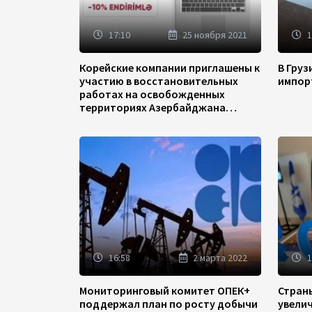
17:10
25 ноября 2021
1
Корейские компании приглашены к
В Гру
участию в восстановительных
импор
работах на освобожденных
территориях Азербайджана
(ФОТО)
16:58
2 марта 2022
1
Мониторинговый комитет ОПЕК+
Стран
поддержал план по росту добычи
увели