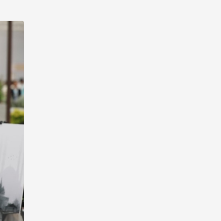
13:18
6 августа 2026
Усиливается контроль в
связи с импортируемыми в
Азербайджан
непродовольственными
товарами
13:16
6 августа 2026
В суде по апелляционным
жалобам граждан Армении
объявлено окончательное
решение
12:30
6 августа 2026
Цены на азербайджанскую
нефть изменились
разнонаправленно