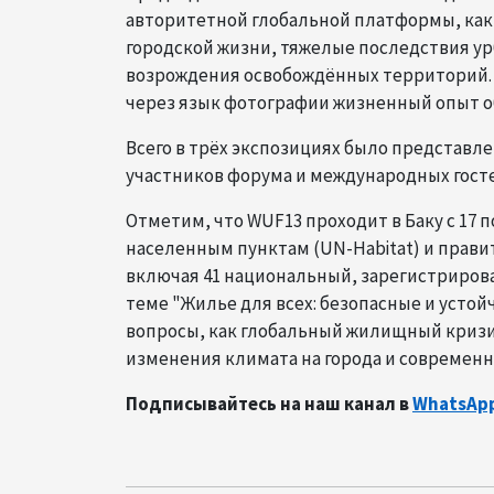
авторитетной глобальной платформы, ка
городской жизни, тяжелые последствия ур
возрождения освобождённых территорий. 
через язык фотографии жизненный опыт о
Всего в трёх экспозициях было представл
участников форума и международных госте
Отметим, что WUF13 проходит в Баку с 17 
населенным пунктам (UN-Habitat) и прави
включая 41 национальный, зарегистрирова
теме "Жилье для всех: безопасные и усто
вопросы, как глобальный жилищный кризис
изменения климата на города и современн
Подписывайтесь на наш канал в
WhatsAp