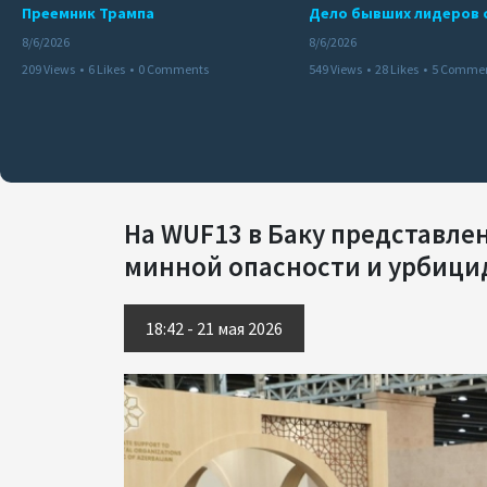
Преемник Трампа
8/6/2026
8/6/2026
209 Views
•
6 Likes
•
0 Comments
549 Views
•
28 Likes
•
5 Comme
На WUF13 в Баку представле
минной опасности и урбици
18:42 - 21 мая 2026