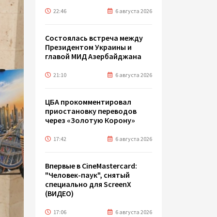
22:46
6 августа 2026
Состоялась встреча между
Президентом Украины и
главой МИД Азербайджана
21:10
6 августа 2026
ЦБА прокомментировал
приостановку переводов
через «Золотую Корону»
17:42
6 августа 2026
Впервые в CineMastercard:
"Человек-паук", снятый
специально для ScreenX
(ВИДЕО)
17:06
6 августа 2026