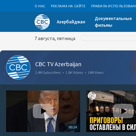
О НАС
РЕКЛАМА НА САЙТЕ
ПРАВИЛА ИСПОЛЬЗОВАН
Документальные
Азербайджан
фильмы
7 августа, пятница
CBC TV Azerbaijan
1.4M Subscribers
•
1.8K Videos
•
14M Views
00:24