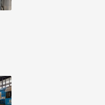
10:14
6 августа 2026
Как Азербайджан и
Казахстан превращают
Каспий в цифровой узел
Евразии
08:00
6 августа 2026
По итогам июля годовая
инфляция в Казахстане
снизилась до 10,2%
04:30
6 августа 2026
Казахстан расширит меры
поддержки отечественных
производителей и
продвижения экспорта