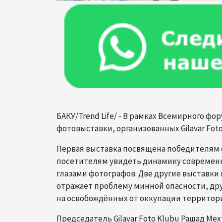
БАКУ/Trend Life/ - В рамках Всемирного фо
фотовыставки, организованных Gilavar Foto 
Первая выставка посвящена победителям ф
посетителям увидеть динамику современн
глазами фотографов. Две другие выставк
отражает проблему минной опасности, дру
на освобождённых от оккупации территор
Председатель Gilavar Foto Klubu Рашад Мех