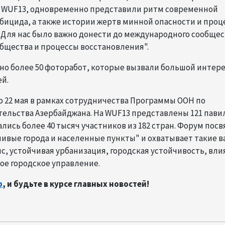
к WUF13, одновременно представили ритм современной
бицида, а также истории жертв минной опасности и проц
Для нас было важно донести до международного сообщес
бщества и процессы восстановления".
ено более 50 фоторабот, которые вызвали большой интере
й.
по 22 мая в рамках сотрудничества Программы ООН по
тельства Азербайджана. На WUF13 представлены 121 пави
лись более 40 тысяч участников из 182 стран. Форум пос
йчивые города и населенные пункты" и охватывает такие 
, устойчивая урбанизация, городская устойчивость, вли
ое городское управление.
p
, и будьте в курсе главных новостей!