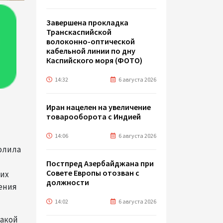
Завершена прокладка
Транскаспийской
волоконно-оптической
кабельной линии по дну
Каспийского моря (ФОТО)
14:32
6 августа 2026
Иран нацелен на увеличение
товарооборота с Индией
14:06
6 августа 2026
олила
Постпред Азербайджана при
Совете Европы отозван с
них
должности
ения
14:02
6 августа 2026
такой