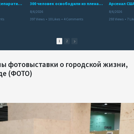
Дело бывших лидеров сепаратистского режима в Карабахе
300 человек освободили из плена террористов. Невероятная история спасения
8/6/2026
8/6/2026
nts
397 Views
•
10 Likes
•
4 Comments
293 Views
•
7 Li
1
2
ны фотовыставки о городской жизни,
де (ФОТО)