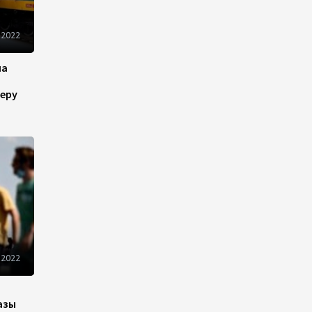
22:22
5 августа 2026
 2022
В Иране раскрыли данные о
выработке электроэнергии
на
из ВИЭ
еру
19:32
5 августа 2026
Внесены изменения в
Государственную программу
по совершенствованию
управления госимуществом в
Азербайджане
13:38
5 августа 2026
Дипломатия во имя мира:
 2022
инициатива Токаева о
прекращении боевых
действий и возобновлении
азы
переговоров