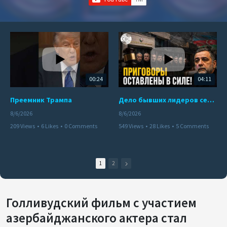
00:24
04:11
Преемник Трампа
Дело бывших лидеров сепаратистского режима в Карабахе
8/6/2026
8/6/2026
209 Views
•
6 Likes
•
0 Comments
549 Views
•
28 Likes
•
5 Comments
1
2
Голливудский фильм с участием
азербайджанского актера стал