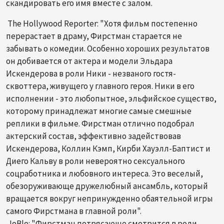
скандировать его имя вместе с залом.
​ The Hollywood Reporter: "Хотя фильм постепенно
перерастает в драму, Фирстман старается не
забывать о комедии. Особенно хороших результатов
он добивается от актера и модели Эльдара
Искендерова в роли Ники - незваного гостя-
сквоттера, живущего у главного героя. Ники в его
исполнении - это любопытное, эльфийское существо,
которому принадлежат многие самые смешные
реплики в фильме. Фирстман отлично подобрал
актерский состав, эффективно задействовав
Искендерова, Коллин Кэмп, Кирби Хауэлл-Баптист и
Диего Кальву в роли невероятно сексуального
соцработника и любовного интереса. Это веселый,
обезоруживающе дружелюбный ансамбль, который
вращается вокруг непринужденно обаятельной игры
самого Фирстмана в главной роли".
​ JoBlo: "Фирстман потрясающе смотрится в роли