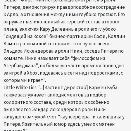
Питера, демонстрируя правдоподобное сострадание
к Арло, а отношения между ними глубоко трогают. Его
окружает великолепный актерский состав второго
плана, включая Кару Делевинь в роли его глубоко
"сидящей на коксе" бизнес-партнерши Софи, Коллин
Кэмп в роли милой соседки и - что лучше всего -
Эльдара Искендерова в роли Ники, соседа Питера по
комнате. Ники называет себя “философом из
Азербайджана”, но большую часть времени проводит
за игрой в Xbox, издеваясь в сети над подростками, с
которыми играет".
​Little White Lies: "...[Кастинг-директор] Кармен Куба
также заслуживает аплодисментов за подбор
колоритного состава, среди которых особенно
выделяется Эльдар Искендеров в роли Ники -
живущего за чужой счет "каучсерфера" и халявщика у
Питера. Язвительный юмор здесь умело смягчен