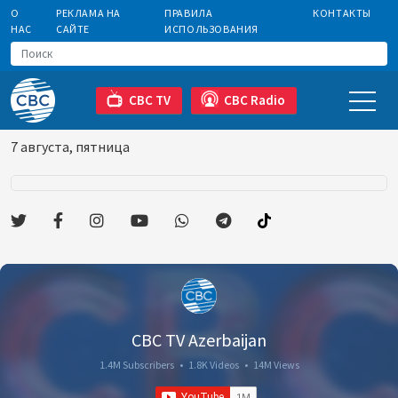
О
РЕКЛАМА НА
ПРАВИЛА
КОНТАКТЫ
НАС
САЙТЕ
ИСПОЛЬЗОВАНИЯ
CBC TV
CBC Radio
7 августа, пятница
CBC TV Azerbaijan
1.4M Subscribers
•
1.8K Videos
•
14M Views