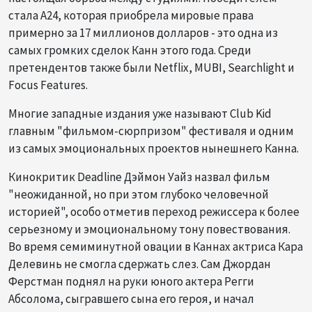
стала A24, которая приобрела мировые права
примерно за 17 миллионов долларов - это одна из
самых громких сделок Канн этого года. Среди
претендентов также были Netflix, MUBI, Searchlight и
Focus Features.
Многие западные издания уже называют Club Kid
главным "фильмом-сюрпризом" фестиваля и одним
из самых эмоциональных проектов нынешнего Канна.
Кинокритик Deadline Дэймон Уайз назвал фильм
"неожиданной, но при этом глубоко человечной
историей", особо отметив переход режиссера к более
серьезному и эмоциональному тону повествования.
Во время семиминутной овации в Каннах актриса Кара
Делевинь не смогла сдержать слез. Сам Джордан
Ферстман поднял на руки юного актера Регги
Абсолома, сыгравшего сына его героя, и начал