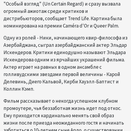
"Особый взгляд" (Un Certain Regard) и сразу вызвала
огромный ажиотаж среди критиков и
дистрибьюторов, сообщает Trend Life. Картина была
номинирована на премии Caméra d'Or и Queer Palm.
Одну из ролей - Ники, начинающего квир-философа из
Азербайджана, сыграл азербайджанский актер Эльдар
Искендеров. Критики единодушно называют Эльдара
Искендерова одним из ярчайших украшений фильма.
Актер играет на равных в одном ансамбле с
голливудскими звездами первой величины - Карой
Делевинь, Диего Кальвой, Кирби Хауэлл-Баптист и
Коллин Кэмп.
Фильм рассказывает о некогда успешном клубном
промоутере, чья беззаботная жизнь идет под откос.
Ему приходится кардинально менять свой образ
жизни после приезда неожиданного гостя и начинать
заботиться о 10-летнем сыне Арло, о существовании