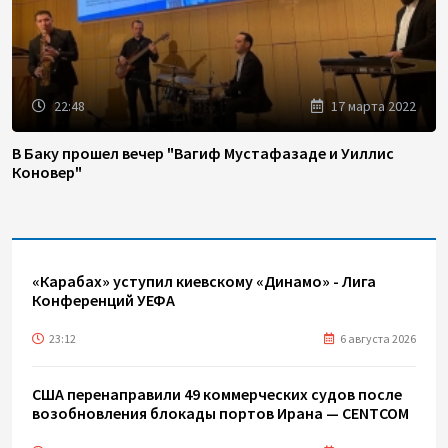
22:48
17 марта 2022
В Баку прошел вечер "Вагиф Мустафазаде и Уиллис
Коновер"
«Карабах» уступил киевскому «Динамо» - Лига
Конференций УЕФА
23:12
6 августа 2026
США перенаправили 49 коммерческих судов после
возобновления блокады портов Ирана — CENTCOM