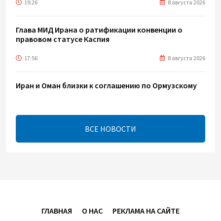
19:26
8 августа 2026
Глава МИД Ирана о ратификации конвенции о
правовом статусе Каспия
17:56
8 августа 2026
Иран и Оман близки к соглашению по Ормузскому
проливу – Арагчи
17:46
8 августа 2026
ВСЕ НОВОСТИ
Телефонный разговор лидеров - показатель
институционализации процесса нормализации
между Азербайджаном и Арменией — Цукерман
17:00
8 августа 2026
Хикмет Гаджиев поделился публикацией в связи с
ГЛАВНАЯ
О НАС
РЕКЛАМА НА САЙТЕ
годовщиной Вашингтонского саммита (ВИДЕО)