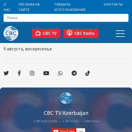
О
РЕКЛАМА НА
ПРАВИЛА
КОНТАКТЫ
НАС
САЙТЕ
ИСПОЛЬЗОВАНИЯ
CBC TV
CBC Radio
9 августа, воскресенье
CBC TV Azerbaijan
1.4M Subscribers
•
1.9K Videos
•
15M Views