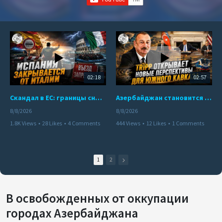
02:18
02:57
Скандал в ЕС: границы снова под контролем
Азербайджан становится мостом между Востоком и Западом
8/8/2026
8/8/2026
1.8K Views
•
28 Likes
•
4 Comments
444 Views
•
12 Likes
•
1 Comments
1
2
В освобожденных от оккупации
городах Азербайджана