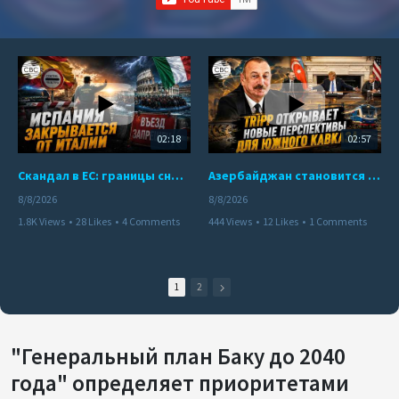
02:18
02:57
Скандал в ЕС: границы снова под контролем
Азербайджан становится мостом между Востоком и Западом
8/8/2026
8/8/2026
1.8K Views
•
28 Likes
•
4 Comments
444 Views
•
12 Likes
•
1 Comments
1
2
"Генеральный план Баку до 2040
года" определяет приоритетами