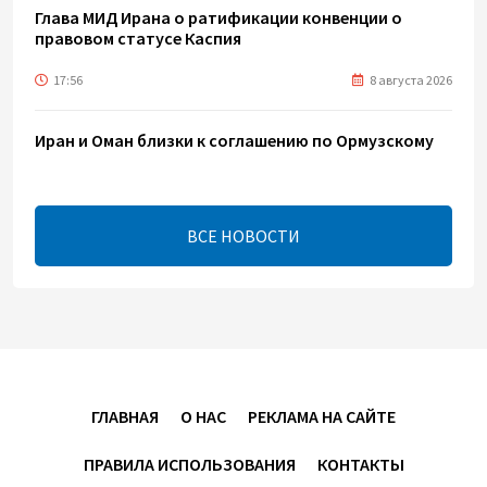
Глава МИД Ирана о ратификации конвенции о
правовом статусе Каспия
17:56
8 августа 2026
Иран и Оман близки к соглашению по Ормузскому
проливу – Арагчи
17:46
8 августа 2026
ВСЕ НОВОСТИ
Телефонный разговор лидеров - показатель
институционализации процесса нормализации
между Азербайджаном и Арменией — Цукерман
17:00
8 августа 2026
Хикмет Гаджиев поделился публикацией в связи с
ГЛАВНАЯ
О НАС
РЕКЛАМА НА САЙТЕ
годовщиной Вашингтонского саммита (ВИДЕО)
ПРАВИЛА ИСПОЛЬЗОВАНИЯ
КОНТАКТЫ
15:14
8 августа 2026