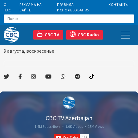
О
РЕКЛАМА НА
ПРАВИЛА
КОНТАКТЫ
НАС
САЙТЕ
ИСПОЛЬЗОВАНИЯ
CBC TV
CBC Radio
9 августа, воскресенье
CBC TV Azerbaijan
1.4M Subscribers
•
1.9K Videos
•
15M Views