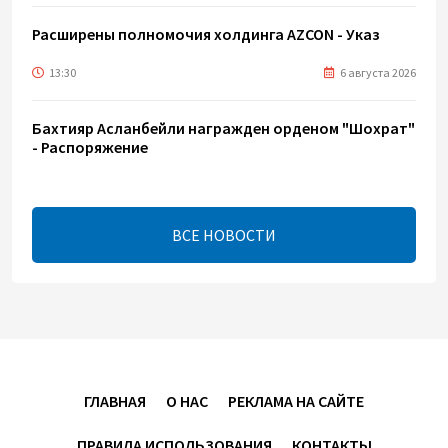
Расширены полномочия холдинга AZCON - Указ
13:30
6 августа 2026
Бахтияр Асланбейли награжден орденом "Шохрат"
- Распоряжение
13:26
6 августа 2026
ВСЕ НОВОСТИ
bp о ходе строительства солнечной
электростанции "Шафаг"
13:18
6 августа 2026
Усиливается контроль в связи с импортируемыми в
Азербайджан непродовольственными товарами
ГЛАВНАЯ
О НАС
РЕКЛАМА НА САЙТЕ
13:16
6 августа 2026
ПРАВИЛА ИСПОЛЬЗОВАНИЯ
КОНТАКТЫ