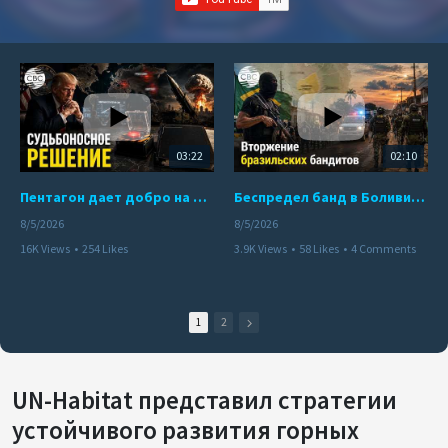
03:22
02:10
Пентагон дает добро на ядерный удар по противникам США
Беспредел банд в Боливии. Расправы над наркоторговцами
8/5/2026
8/5/2026
16K Views
•
254 Likes
3.9K Views
•
58 Likes
•
4 Comments
•
110 Comments
1
2
UN-Habitat представил стратегии
устойчивого развития горных