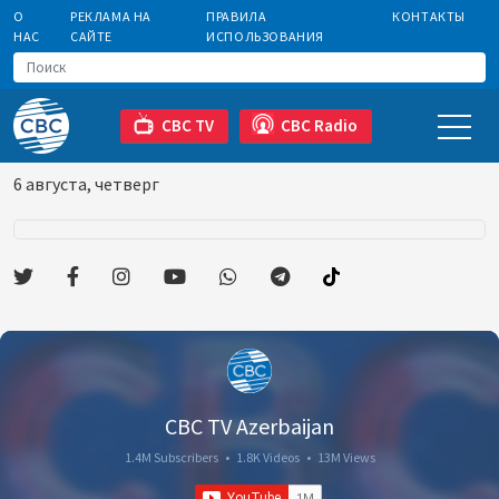
О
РЕКЛАМА НА
ПРАВИЛА
КОНТАКТЫ
НАС
САЙТЕ
ИСПОЛЬЗОВАНИЯ
CBC TV
CBC Radio
6 августа, четверг
CBC TV Azerbaijan
1.4M Subscribers
•
1.8K Videos
•
13M Views