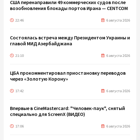
США перенаправили 49 коммерческих судов после
возобновления блокады портов Ирана — CENTCOM
22:46
6 августа 2026
Состоялась встреча между Президентом Украины и
главой МИД Азербайджана
21:10
6 августа 2026
ЦБА прокомментировал приостановку переводов
через «Золотую Корону»
17:42
6 августа 2026
Впервые в CineMastercard: "Человек-паук", снятый
специально для ScreenX (ВИДЕО)
17:06
6 августа 2026