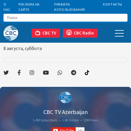
О
РЕКЛАМА НА
ПРАВИЛА
КОНТАКТЫ
НАС
САЙТЕ
ИСПОЛЬЗОВАНИЯ
CBC TV
CBC Radio
8 августа, суббота
CBC TV Azerbaijan
1.4M Subscribers
•
1.8K Videos
•
15M Views