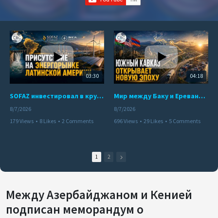
03:30
04:18
SOFAZ инвестировал в крупнейшего независимого производителя электроэнергии Перу
Мир между Баку и Ереваном запускает крупные логистические проекты
8/7/2026
8/7/2026
179 Views
•
8 Likes
•
2 Comments
696 Views
•
29 Likes
•
5 Comments
1
2
Между Азербайджаном и Кенией
подписан меморандум о