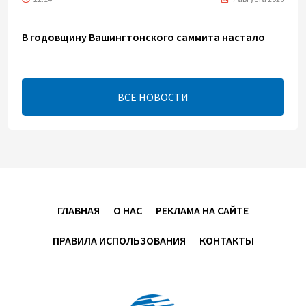
В годовщину Вашингтонского саммита настало
время перейти к практической реализации TRIPP -
Секута
21:08
7 августа 2026
ВСЕ НОВОСТИ
Оборонное соглашение не направлено против
какой-либо страны — Эрдоган
20:00
7 августа 2026
Минфин Азербайджана отчитался о работе,
ГЛАВНАЯ
О НАС
РЕКЛАМА НА САЙТЕ
проделанной в I полугодии
ПРАВИЛА ИСПОЛЬЗОВАНИЯ
КОНТАКТЫ
17:20
7 августа 2026
PASHA Holding продолжает успешную реализацию
проекта «Fərqindəlik», который был запущен в 2025