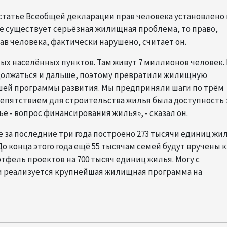
 статье Всеобщей декларации прав человека установлено
ре существует серьёзная жилищная проблема, то право,
ав человека, фактически нарушено, считает он.
ых населённых пунктов. Там живут 7 миллионов человек.
одолжаться и дальше, поэтому превратили жилищную
ашей программы развития. Мы предприняли шаги по трём
епятствием для строительства жилья была доступность 
е - вопрос финансирования жилья», - сказал он.
е за последние три года построено 273 тысячи единиц жил
о конца этого года ещё 55 тысячам семей будут вручены 
ртфель проектов на 700 тысяч единиц жилья. Могу с
ии реализуется крупнейшая жилищная программа на