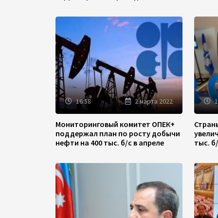
(ФОТО)
16:58
2 марта 2022
1
Мониторинговый комитет ОПЕК+
Стран
поддержал план по росту добычи
увели
нефти на 400 тыс. б/с в апреле
тыс. б