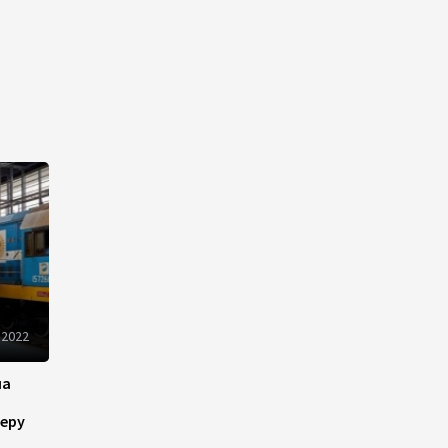
инфраструктуру роста
08:00
5 августа 2026
"Трабзонспор" договорился
о переходе Мохамеда Салаха
02:42
5 августа 2026
Эмир Катара обсудил с
Трампом ситуацию вокруг
Ирана
22:54
4 августа 2026
 2022
В Физулинском районе
вспыхнул пожар на открытой
на
местности
еру
21:58
4 августа 2026