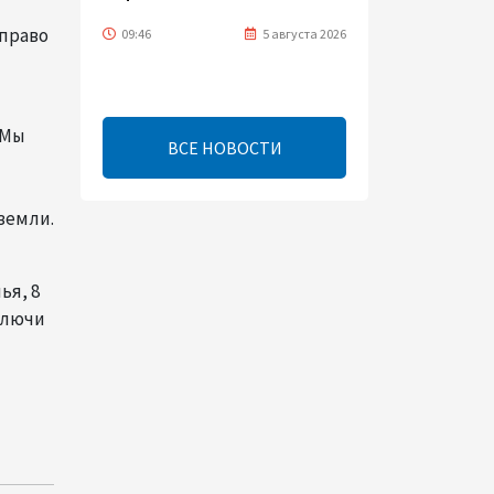
 право
09:46
5 августа 2026
Турецко-американский
ученый Эргун Кырлыковалы
 Мы
раскритиковал позицию
ВСЕ НОВОСТИ
Талеба по вопросу Рубена
Варданяна
земли.
09:42
5 августа 2026
Средний коридор открывает
ья, 8
широкие возможности для
ключи
торговли Европы и Азии -
ОЭСР (Эксклюзив)
09:00
5 августа 2026
Центральная Азия ускоряет
цифровой переход: платежи
превращаются в