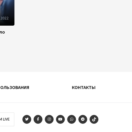
200 тысяч зрителей
посмотрели фильм «Тагиев»:
 2022
картина стала самым
просматриваемым
азербайджанским фильмом в
ило
кинотеатрах (ФОТО)
15:10
4 августа 2026
Назначен глава
Исполнительной власти
Ордубадского района -
Распоряжение
ПОЛЬЗОВАНИЯ
КОНТАКТЫ
13:02
4 августа 2026
Завершился XV Габалинский
международный
музыкальный фестиваль
M LIVE
(ФОТО/ВИДЕО)