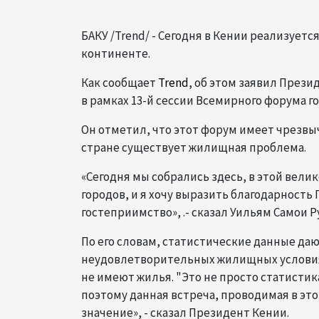
БАКУ /Trend/ - Сегодня в Кении реализуе
континенте.
Как сообщает
Trend
, об этом заявил През
в рамках 13-й сессии Всемирного форума г
Он отметил, что этот форум имеет чрезвы
стране существует жилищная проблема.
«Сегодня мы собрались здесь, в этой вели
городов, и я хочу выразить благодарность
гостеприимство», .- сказал Уильям Самои Р
По его словам, статистические данные даю
неудовлетворительных жилищных условиях,
не имеют жилья. "Это не просто статистика
поэтому данная встреча, проводимая в эт
значение», - сказал Президент Кении.