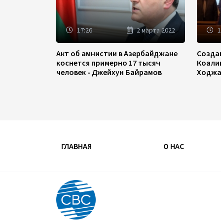
17:26
2 марта 2022
1
Акт об амнистии в Азербайджане
Созда
коснется примерно 17 тысяч
Коали
человек - Джейхун Байрамов
Ходжа
ГЛАВНАЯ
О НАС