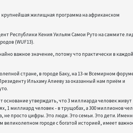
тся крупнейшая жилищная программа на африканском
идент Республики Кения Уильям Самои Руто на саммите ли
ородов (WUF13).
чайно важное значение, потому что практически в каждо
колепной стране, в городе Баку, на 13-м Всемирном форум
 Президенту Ильхаму Алиеву за оказанный нам приём и
уто.
т основание утверждать, что 3 миллиарда человек живут 
 1 миллиард человек - в трущобах, а 300 миллионов че
, не просто цифры. Это люди. Это семьи. Это дети. Именн
ом великолепном городе с богатой историей, имеет важно