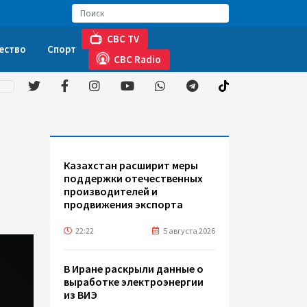
CBC TV
ество
Спорт
CBC Radio
а
Казахстан расширит меры
поддержки отечественных
производителей и
продвижения экспорта
22:22
5 августа 2026
В Иране раскрыли данные о
выработке электроэнергии
из ВИЭ