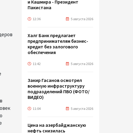
и Кашмира - Президент
Пакистана
12:36
5 августа 2026
деров
Халг Банк предлагает
предпринимателям бизнес-
кредит без залогового
обеспечения
й
11:42
5 августа 2026
е
Закир Гасанов осмотрел
военную инфраструктуру
подразделений ПВО (ФОТО/
ВИДЕО)
в
ловек
11:04
5 августа 2026
о
е
Цена на азербайджанскую
нефть cнизилась