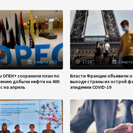
7:10
2 марта 2022
17:14
2 марта
ы ОПЕК+ сохранили план по
Власти Франции объявили о
чению добычи нефти на 400
выходе страны из острой ф
/с на апрель
эпидемии COVID-19