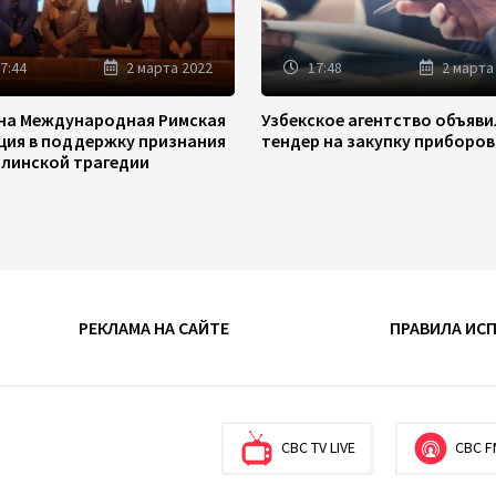
7:44
2 марта 2022
17:48
2 марта
на Международная Римская
Узбекское агентство объяв
ция в поддержку признания
тендер на закупку приборов
линской трагедии
РЕКЛАМА НА САЙТЕ
ПРАВИЛА ИС
CBC TV LIVE
CBC F