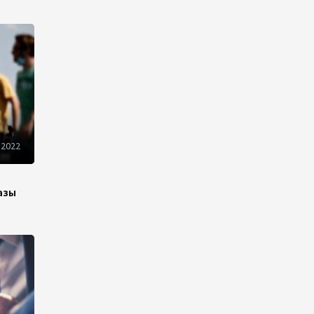
Иран и Оман продолжают
переговоры по безопасному
маршруту в Ормузском
проливе - Багаи
21:36
4 августа 2026
Обсуждено расширение
 2022
сотрудничества между
Казахстаном и Арменией
17:40
4 августа 2026
азы
Иран считает Пакистан
долгосрочным
стратегическим партнером –
министр
15:44
4 августа 2026