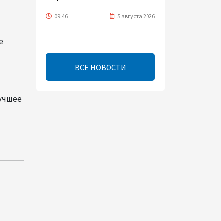
09:46
5 августа 2026
е
Турецко-американский
ученый Эргун Кырлыковалы
раскритиковал позицию
ВСЕ НОВОСТИ
Талеба по вопросу Рубена
и
Варданяна
лучшее
09:42
5 августа 2026
Средний коридор открывает
широкие возможности для
торговли Европы и Азии -
ОЭСР (Эксклюзив)
09:00
5 августа 2026
Центральная Азия ускоряет
цифровой переход: платежи
превращаются в