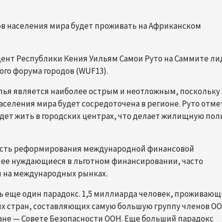
нтов населения мира будет проживать на Африканском
идент Республики Кения Уильям Самои Руто на Саммите ли
ого форума городов (WUF13).
илья является наиболее острым и неотложным, поскольку
аселения мира будет сосредоточена в регионе. Руто отме
удет жить в городских центрах, что делает жилищную по
ость реформирования международной финансовой
лее нуждающиеся в льготном финансировании, часто
и на международных рынках.
 еще один парадокс. 1,5 миллиарда человек, проживающ
х стран, составляющих самую большую группу членов ОО
не — Совете Безопасности ООН. Еще больший парадокс