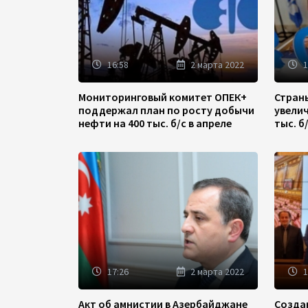
16:58
2 марта 2022
1
Мониторинговый комитет ОПЕК+
Стран
поддержал план по росту добычи
увели
нефти на 400 тыс. б/с в апреле
тыс. б
17:26
2 марта 2022
1
Акт об амнистии в Азербайджане
Созда