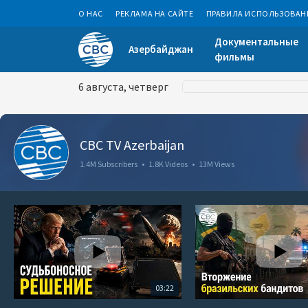
О НАС
РЕКЛАМА НА САЙТЕ
ПРАВИЛА ИСПОЛЬЗОВАН
Документальные
Азербайджан
фильмы
6 августа, четверг
CBC TV Azerbaijan
1.4M Subscribers
•
1.8K Videos
•
13M Views
03:22