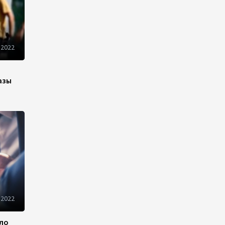
Иран и Оман продолжают
переговоры по безопасному
маршруту в Ормузском
 2022
проливе - Багаи
21:36
4 августа 2026
азы
Обсуждено расширение
сотрудничества между
Казахстаном и Арменией
17:40
4 августа 2026
Иран считает Пакистан
долгосрочным
стратегическим партнером –
министр
 2022
15:44
4 августа 2026
ило