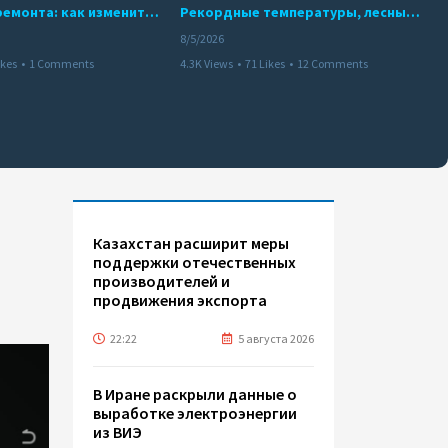
10 месяцев ремонта: как изменится работа Бакинского метро с 15 августа
Рекордные температуры, лесные пожары и красный уровень опасности
8/5/2026
ikes
•
1 Comments
4.3K Views
•
71 Likes
•
12 Comments
Казахстан расширит меры
поддержки отечественных
производителей и
продвижения экспорта
22:22
5 августа 2026
В Иране раскрыли данные о
выработке электроэнергии
из ВИЭ