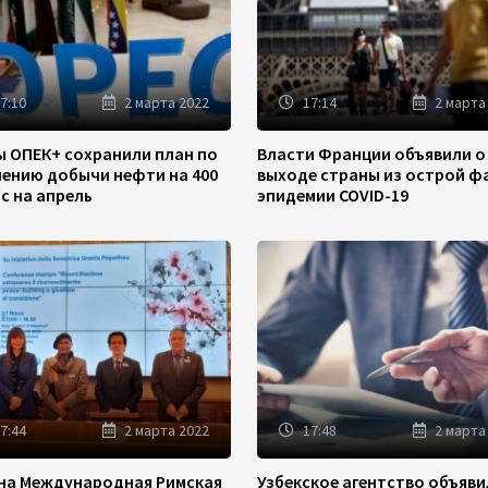
7:10
2 марта 2022
17:14
2 марта
ы ОПЕК+ сохранили план по
Власти Франции объявили о
чению добычи нефти на 400
выходе страны из острой ф
/с на апрель
эпидемии COVID-19
7:44
2 марта 2022
17:48
2 марта
на Международная Римская
Узбекское агентство объяв