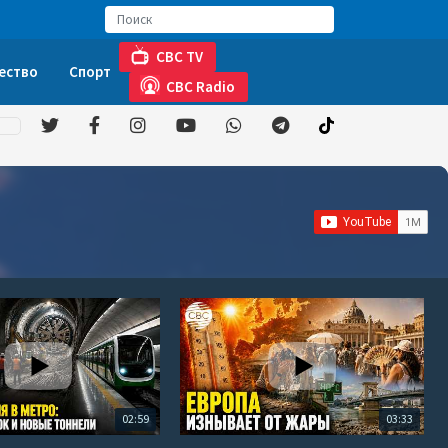
CBC TV
ество
Спорт
CBC Radio
02:59
03:33