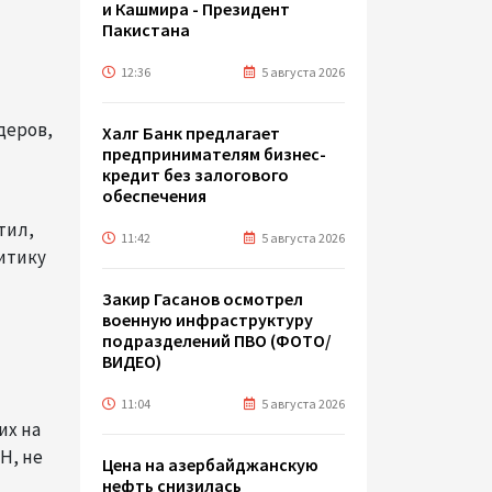
и Кашмира - Президент
Пакистана
12:36
5 августа 2026
деров,
Халг Банк предлагает
предпринимателям бизнес-
кредит без залогового
обеспечения
тил,
11:42
5 августа 2026
литику
Закир Гасанов осмотрел
военную инфраструктуру
подразделений ПВО (ФОТО/
ВИДЕО)
11:04
5 августа 2026
их на
Н, не
Цена на азербайджанскую
нефть cнизилась