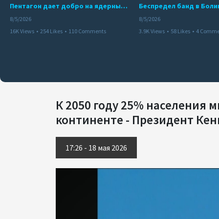
Пентагон дает добро на ядерный удар по противникам США
8/5/2026
8/5/2026
16K Views
•
254 Likes
•
110 Comments
3.9K Views
•
58 Likes
•
4 Comme
К 2050 году 25% населения 
континенте - Президент Ке
17:26 - 18 мая 2026