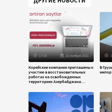
ДРУГИЕ НОВОСТИ
17:10
25 ноября 2021
1
Корейские компании приглашены к
В Гру
участию в восстановительных
импор
работах на освобожденных
территориях Азербайджана
(ФОТО)