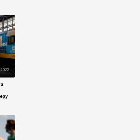
инфраструктуру роста
08:00
5 августа 2026
"Трабзонспор" договорился
о переходе Мохамеда Салаха
02:42
5 августа 2026
 2022
Эмир Катара обсудил с
Трампом ситуацию вокруг
Ирана
на
22:54
4 августа 2026
еру
В Физулинском районе
вспыхнул пожар на открытой
местности
21:58
4 августа 2026