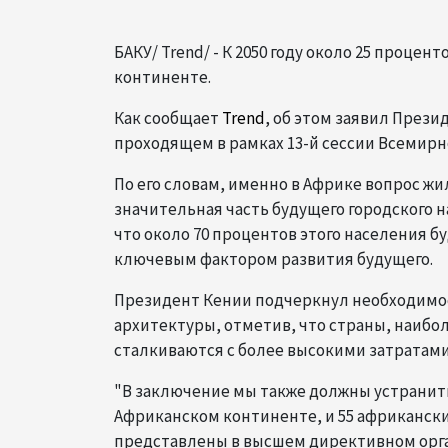
БАКУ/ Trend/ - К 2050 году около 25 проце
континенте.
Как сообщает
Trend
, об этом заявил През
проходящем в рамках 13-й сессии Всемирн
По его словам, именно в Африке вопрос ж
значительная часть будущего городского н
что около 70 процентов этого населения б
ключевым фактором развития будущего.
Президент Кении подчеркнул необходим
архитектуры, отметив, что страны, наибо
сталкиваются с более высокими затратам
"В заключение мы также должны устранить
Африканском континенте, и 55 африкански
представлены в высшем директивном орга