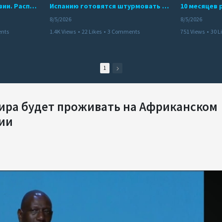
Беспредел банд в Боливии. Расправы над наркоторговцами
Испанию готовятся штурмовать десятки тысяч марокканцев
8/5/2026
8/5/2026
nts
1.4K Views
•
22 Likes
•
3 Comments
751 Views
•
30 L
1
мира будет проживать на Африканском
нии