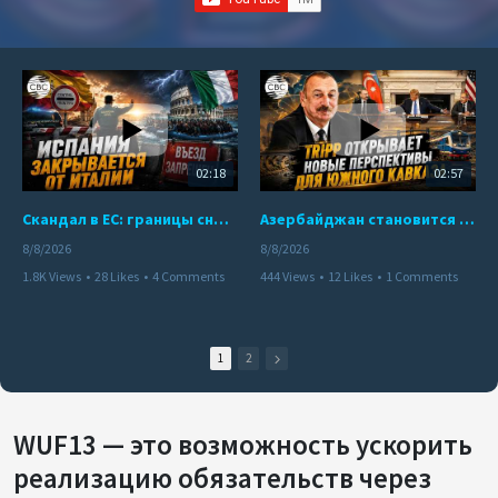
02:18
02:57
Скандал в ЕС: границы снова под контролем
Азербайджан становится мостом между Востоком и Западом
8/8/2026
8/8/2026
1.8K Views
•
28 Likes
•
4 Comments
444 Views
•
12 Likes
•
1 Comments
1
2
WUF13 — это возможность ускорить
реализацию обязательств через