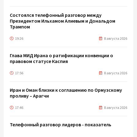
Состоялся телефонный разговор между
Президентом Ильхамом Алиевым и Дональдом
Трампом
19:26
8 августа 2026
Глава МИД Ирана о ратификации конвенции о
правовом статусе Каспия
17:56
8 августа 2026
Иран и Оман близки к соглашению по Ормузскому
проливу – Арагчи
17:46
8 августа 2026
Телефонный разговор лидеров - показатель
институционализации процесса нормализации
между Азербайджаном и Арменией — Цукерман