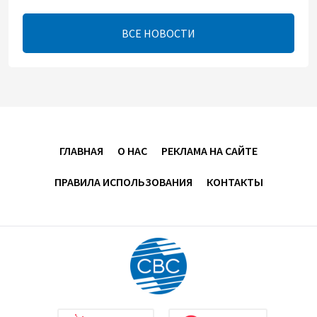
17:00
8 августа 2026
ВСЕ НОВОСТИ
Хикмет Гаджиев поделился публикацией в связи с
годовщиной Вашингтонского саммита (ВИДЕО)
15:14
8 августа 2026
В минобороны Азербайджана прошло собрание
ГЛАВНАЯ
О НАС
РЕКЛАМА НА САЙТЕ
военных атташе в зарубежных странах (ФОТО)
ПРАВИЛА ИСПОЛЬЗОВАНИЯ
КОНТАКТЫ
14:34
8 августа 2026
МИД Франции выступил с заявлением по случаю
годовщины Вашингтонского саммита
14:14
8 августа 2026
Телефонный разговор лидеров: Баку и Ереван