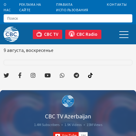
О
РЕКЛАМА НА
ПРАВИЛА
КОНТАКТЫ
НАС
САЙТЕ
ИСПОЛЬЗОВАНИЯ
CBC TV
CBC Radio
9 августа, воскресенье
CBC TV Azerbaijan
1.4M Subscribers
•
1.9K Videos
•
15M Views