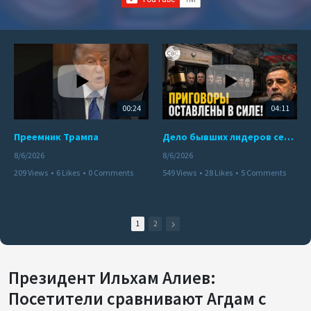
00:24
04:11
Преемник Трампа
Дело бывших лидеров сепаратистского режима в Карабахе
8/6/2026
8/6/2026
209 Views
•
6 Likes
•
0 Comments
549 Views
•
28 Likes
•
5 Comments
1
2
Президент Ильхам Алиев:
Посетители сравнивают Агдам с