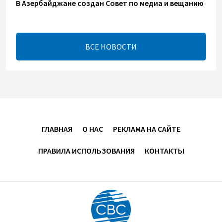
В Азербайджане создан Совет по медиа и вещанию
- Указ
13:16
7 августа 2026
ВСЕ НОВОСТИ
ЕАЭС расширяет финансовый рынок и вводит
единые правила электронной торговли - Мишустин
13:04
7 августа 2026
Узбекистан предложил ЕАЭС совместную
программу "зеленой трансформации"
ГЛАВНАЯ
О НАС
РЕКЛАМА НА САЙТЕ
12:54
7 августа 2026
ПРАВИЛА ИСПОЛЬЗОВАНИЯ
КОНТАКТЫ
ЕАЭС сохраняет положительную динамику
экономики и наращивает взаимную торговлю –
Мишустин
12:48
7 августа 2026