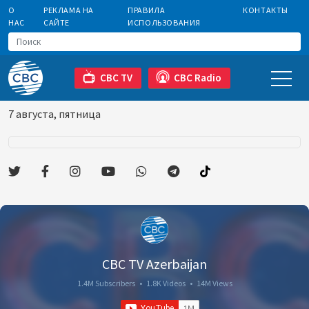
О
РЕКЛАМА НА
ПРАВИЛА
КОНТАКТЫ
НАС
САЙТЕ
ИСПОЛЬЗОВАНИЯ
CBC TV
CBC Radio
7 августа, пятница
CBC TV Azerbaijan
1.4M Subscribers
•
1.8K Videos
•
14M Views