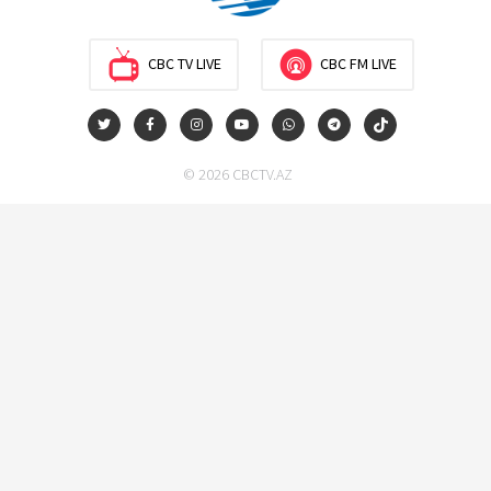
Новые соглашения ЕАЭС создают условия для
электронной торговли и общего рынка - Турчин
CBC TV LIVE
CBC FM LIVE
12:18
7 августа 2026
Беларусь предложила пересмотреть механизм
© 2026 CBCTV.AZ
финансирования промкооперации в ЕАЭС
12:08
7 августа 2026
Процесс сближения Армении с ЕС требует
предварительной подготовки - Пашинян
10:40
7 августа 2026
Пашинян призвал устранить барьеры для
свободного движения товаров и услуг в ЕАЭС
10:40
7 августа 2026