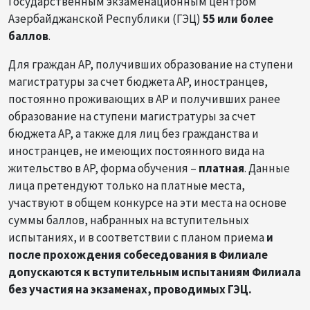
Государственным экзаменационным центром
Азербайджанской Республики (ГЭЦ)
55 или более
баллов
.
Для граждан АР, получивших образование на ступени
магистратуры за счет бюджета АР, иностранцев,
постоянно проживающих в АР и получивших ранее
образование на ступени магистратуры за счет
бюджета АР, а также для лиц без гражданства и
иностранцев, не имеющих постоянного вида на
жительство в АР, форма обучения –
платная
. Данные
лица претендуют только на платные места,
участвуют в общем конкурсе на эти места на основе
суммы баллов, набранных на вступительных
испытаниях, и в соответствии с планом приема
и
после прохождения собеседования в Филиале
допускаются к вступительным испытаниям Филиала
без участия на экзаменах, проводимых ГЭЦ.