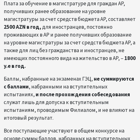
Плата за обучение в магистратуре для граждан АР,
получивших ранее образование на уровне
магистратуры за счет средств бюджета АР, составляет
2500 AZN в год,
для иностранцев, постоянно
проживающих в АР и ранее получивших образование
на уровне магистратуры за счет средств бюджета АР, а
также для лиц без гражданства и иностранцев, не
имеющих постоянного вида на жительство в АР, –
1800
у.е в год.
Баллы, набранные на экзаменах ГЭЦ,
не суммируются
с баллами
, набранными на вступительных
испытаниях,
и после прохождения собеседования
служат лишь для допуска к вступительным
испытаниям, проводимым Филиалом, и не влияют на
итоговый результат.
Все поступающие участвуют в общем конкурсе на
основе суммы баллов, набранных на вступительных