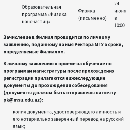
24
Образовательная
Физика
июня
программа «Физика
(письменно)
в
наночастиц»
10:00
Зачисление в Филиал проводится по личному
заявлению, поданному на имя Ректора МГУ в сроки,
определяемые Филиалом.
К личному заявлению о приеме на обучение по
программам магистратуры после прохождения
регистрации прилагаются нижеследующие
документы до прохождения собеседования
(документы должны быть отправлены на почту
pk@msu.edu.az):
копия документа, удостоверяющего личность и
его нотариально заверенный перевод на русский
язык;