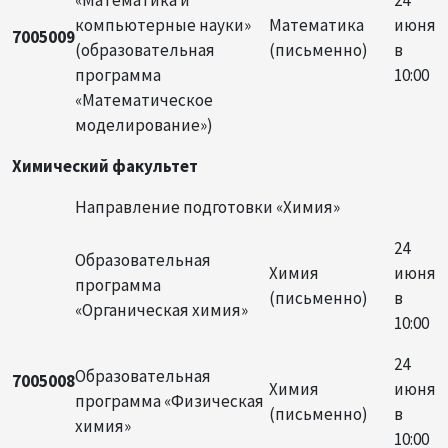
компьютерные науки»
Математика
июня
7005009
(образовательная
(письменно)
в
программа
10:00
«Математическое
моделирование»)
Химический факультет
Направление подготовки «Химия»
24
Образовательная
Химия
июня
программа
(письменно)
в
«Органическая химия»
10:00
24
Образовательная
7005008
Химия
июня
программа «Физическая
(письменно)
в
химия»
10:00