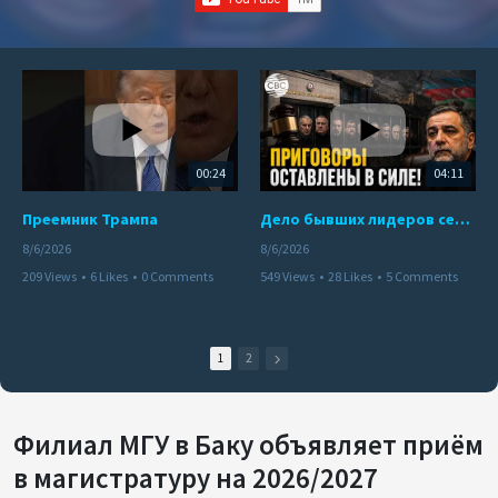
00:24
04:11
Преемник Трампа
Дело бывших лидеров сепаратистского режима в Карабахе
8/6/2026
8/6/2026
209 Views
•
6 Likes
•
0 Comments
549 Views
•
28 Likes
•
5 Comments
1
2
​​​​​​​Филиал МГУ в Баку объявляет приём
в магистратуру на 2026/2027