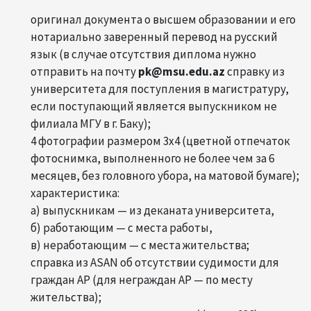
оригинал документа о высшем образовании и его
нотариально заверенный перевод на русский
язык (в случае отсутствия диплома нужно
отправить на почту
pk@msu.edu.az
справку из
университета для поступления в магистратуру,
если поступающий является выпускником не
филиала МГУ в г. Баку);
4 фотографии размером 3x4 (цветной отпечаток
фотоснимка, выполненного не более чем за 6
месяцев, без головного убора, на матовой бумаге);
характеристика:
а) выпускникам — из деканата университета,
б) работающим — с места работы,
в) неработающим — с места жительства;
справка из ASAN об отсутствии судимости для
граждан АP (для неграждан АР — по месту
жительства);