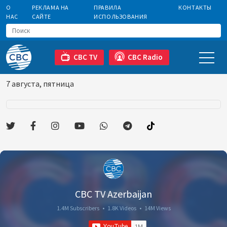
О
РЕКЛАМА НА
ПРАВИЛА
КОНТАКТЫ
НАС
САЙТЕ
ИСПОЛЬЗОВАНИЯ
CBC TV
CBC Radio
7 августа, пятница
CBC TV Azerbaijan
1.4M Subscribers
•
1.8K Videos
•
14M Views