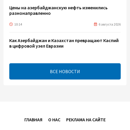
Цены на азербайджанскую нефть изменились
разнонаправленно
10:14
6 августа 2026
Как Азербайджан и Казахстан превращают Каспий
в цифровой узел Евразии
08:00
6 августа 2026
ВСЕ НОВОСТИ
По итогам июля годовая инфляция в Казахстане
снизилась до 10,2%
04:30
6 августа 2026
Казахстан расширит меры поддержки
отечественных производителей и продвижения
экспорта
ГЛАВНАЯ
О НАС
РЕКЛАМА НА САЙТЕ
22:22
5 августа 2026