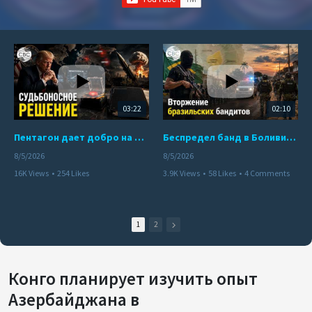
03:22
02:10
Пентагон дает добро на ядерный удар по противникам США
Беспредел банд в Боливии. Расправы над наркоторговцами
8/5/2026
8/5/2026
16K Views
•
254 Likes
3.9K Views
•
58 Likes
•
4 Comments
•
110 Comments
1
2
Конго планирует изучить опыт
Азербайджана в