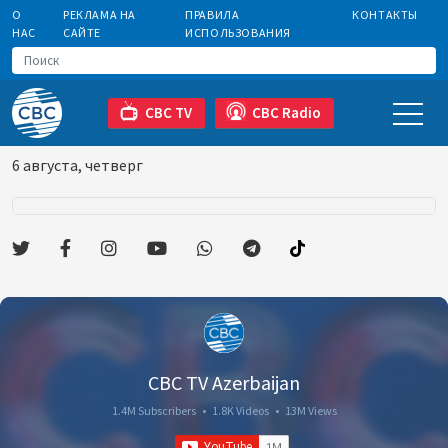
О
РЕКЛАМА НА
ПРАВИЛА
КОНТАКТЫ
НАС
САЙТЕ
ИСПОЛЬЗОВАНИЯ
CBC TV
CBC Radio
6 августа, четверг
CBC TV Azerbaijan
1.4M Subscribers
•
1.8K Videos
•
13M Views