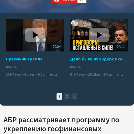
00:24
04:11
Преемник Трампа
Дело бывших лидеров сепаратистского режима в Карабахе
8/6/2026
8/6/2026
209 Views
•
6 Likes
•
0 Comments
549 Views
•
28 Likes
•
5 Comments
1
2
АБР рассматривает программу по
укреплению госфинансовых