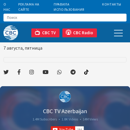
О
РЕКЛАМА НА
ПРАВИЛА
КОНТАКТЫ
НАС
САЙТЕ
ИСПОЛЬЗОВАНИЯ
CBC TV
CBC Radio
7 августа, пятница
CBC TV Azerbaijan
1.4M Subscribers
•
1.8K Videos
•
14M Views