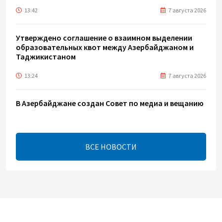
13:42
7 августа 2026
Утверждено соглашение о взаимном выделении
образовательных квот между Азербайджаном и
Таджикистаном
13:24
7 августа 2026
В Азербайджане создан Совет по медиа и вещанию
- Указ
13:16
7 августа 2026
ВСЕ НОВОСТИ
Беларусь предложила пересмотреть механизм
финансирования промкооперации в ЕАЭС
12:08
7 августа 2026
Процесс сближения Армении с ЕС требует