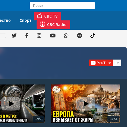
CBC TV
ество
Спорт
CBC Radio
02:59
03:33