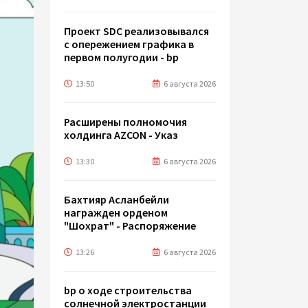
Проект SDC реализовывался
с опережением графика в
первом полугодии - bp
13:50
6 августа 2026
Расширены полномочия
холдинга AZCON - Указ
13:30
6 августа 2026
Бахтияр Асланбейли
награжден орденом
"Шохрат" - Распоряжение
13:26
6 августа 2026
bp о ходе строительства
солнечной электростанции