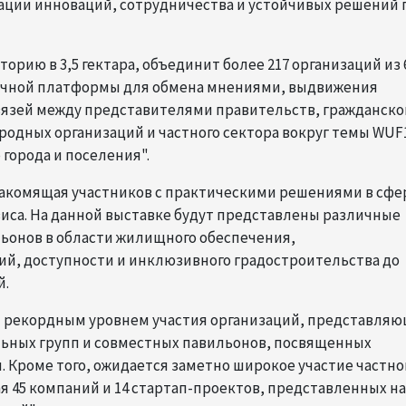
ации инноваций, сотрудничества и устойчивых решений 
орию в 3,5 гектара, объединит более 217 организаций из 
ичной платформы для обмена мнениями, выдвижения
вязей между представителями правительств, гражданско
родных организаций и частного сектора вокруг темы WUF1
 города и поселения".
знакомящая участников с практическими решениями в сфе
иса. На данной выставке будут представлены различные
льонов в области жилищного обеспечения,
й, доступности и инклюзивного градостроительства до
й.
ся рекордным уровнем участия организаций, представля
льных групп и совместных павильонов, посвященных
 Кроме того, ожидается заметно широкое участие частно
я 45 компаний и 14 стартап-проектов, представленных на