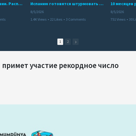
Беспредел банд в Боливии. Расправы над наркоторговцами
Испанию готовятся штурмовать десятки тысяч марокканцев
8/5/2026
8/5/2026
nts
1.4K Views
•
22 Likes
•
3 Comments
751 Views
•
30 L
1
2
3 примет участие рекордное число