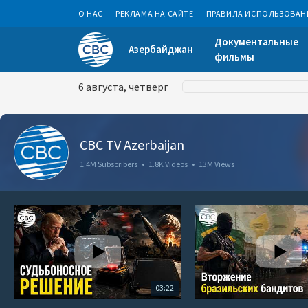
О НАС
РЕКЛАМА НА САЙТЕ
ПРАВИЛА ИСПОЛЬЗОВАН
Документальные
Азербайджан
фильмы
6 августа, четверг
CBC TV Azerbaijan
1.4M Subscribers
•
1.8K Videos
•
13M Views
03:22