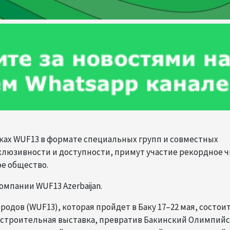
амках WUF13 в формате специальных групп и совместных
люзивности и доступности, примут участие рекордное 
е общество.
мпании WUF13 Azerbaijan.
родов (WUF13), которая пройдет в Баку 17–22 мая, состои
остроительная выставка, превратив Бакинский Олимпий