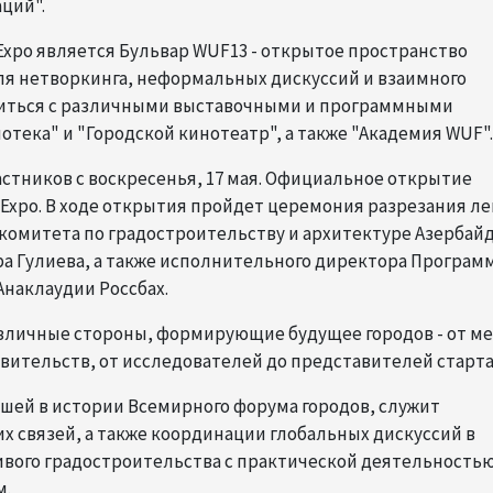
ций".
xpo является Бульвар WUF13 - открытое пространство
ля нетворкинга, неформальных дискуссий и взаимного
миться с различными выставочными и программными
тека" и "Городской кинотеатр", а также "Академия WUF".
астников с воскресенья, 17 мая. Официальное открытие
n Expo. В ходе открытия пройдет церемония разрезания ле
комитета по градостроительству и архитектуре Азербай
ра Гулиева, а также исполнительного директора Програм
Анаклаудии Россбах.
азличные стороны, формирующие будущее городов - от м
вительств, от исследователей до представителей старта
шей в истории Всемирного форума городов, служит
 связей, а также координации глобальных дискуссий в
ивого градостроительства с практической деятельностью
м.