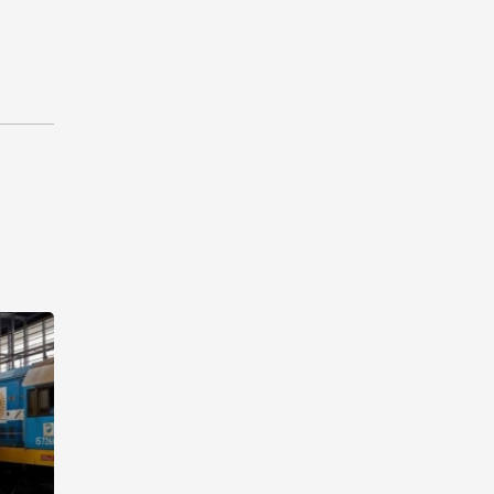
действий и возобновлении
переговоров
12:50
5 августа 2026
Мы продолжим оказывать
поддержку жителям Джамму
и Кашмира - Президент
Пакистана
12:36
5 августа 2026
Халг Банк предлагает
предпринимателям бизнес-
кредит без залогового
обеспечения
11:42
5 августа 2026
Закир Гасанов осмотрел
военную инфраструктуру