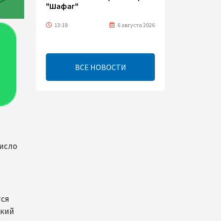
"Шафаг"
13:18
6 августа 2026
Усиливается контроль в
связи с импортируемыми в
ВСЕ НОВОСТИ
Азербайджан
непродовольственными
товарами
13:16
6 августа 2026
В суде по апелляционным
жалобам граждан Армении
число
объявлено окончательное
решение
12:30
6 августа 2026
тся
Цены на азербайджанскую
ский
нефть изменились