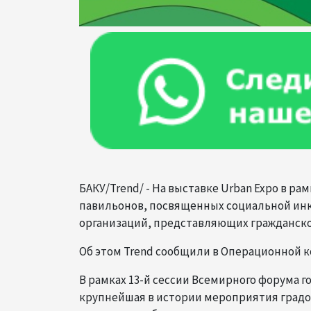
БАКУ/Trend/ - На выставке Urban Expo в р
павильонов, посвященных социальной инк
организаций, представляющих гражданско
Об этом Trend сообщили в Операционной ко
В рамках 13-й сессии Всемирного форума го
крупнейшая в истории мероприятия град