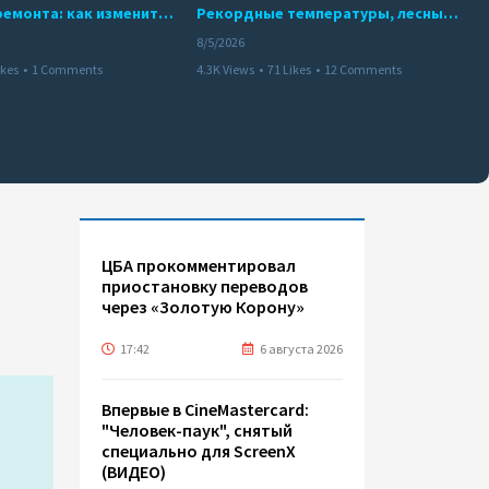
10 месяцев ремонта: как изменится работа Бакинского метро с 15 августа
Рекордные температуры, лесные пожары и красный уровень опасности
8/5/2026
ikes
•
1 Comments
4.3K Views
•
71 Likes
•
12 Comments
ЦБА прокомментировал
приостановку переводов
через «Золотую Корону»
17:42
6 августа 2026
Впервые в CineMastercard:
"Человек-паук", снятый
специально для ScreenX
(ВИДЕО)