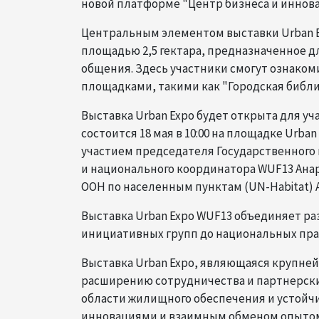
новой платформе "Центр бизнеса и иннова
Центральным элементом выставки Urban E
площадью 2,5 гектара, предназначенное д
общения. Здесь участники смогут ознако
площадками, такими как "Городская библио
Выставка Urban Expo будет открыта для уч
состоится 18 мая в 10:00 на площадке Urba
участием председателя Государственного 
и национального координатора WUF13 Ана
ООН по населенным пунктам (UN-Habitat) 
Выставка Urban Expo WUF13 объединяет р
инициативных групп до национальных пра
Выставка Urban Expo, являющаяся крупней
расширению сотрудничества и партнерских
области жилищного обеспечения и устойч
инновациями и взаимным обменом опыто