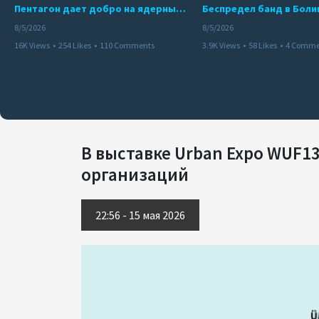
Пентагон дает добро на ядерный удар по противникам США
8/5/2026
8/5/2026
16K Views
•
254 Likes
•
110 Comments
3.9K Views
•
58 Likes
•
4 Comme
В выставке Urban Expo WUF1
организаций
22:56 - 15 мая 2026