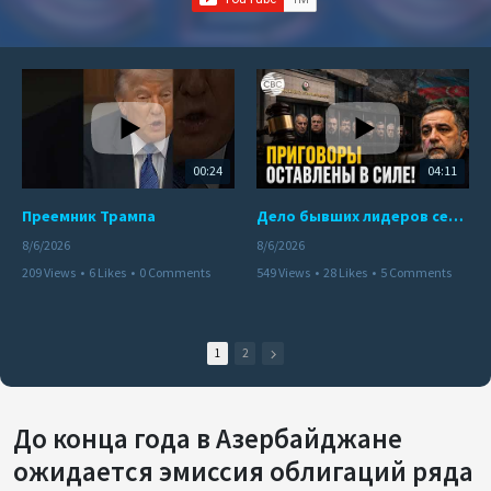
00:24
04:11
Преемник Трампа
Дело бывших лидеров сепаратистского режима в Карабахе
8/6/2026
8/6/2026
209 Views
•
6 Likes
•
0 Comments
549 Views
•
28 Likes
•
5 Comments
1
2
До конца года в Азербайджане
ожидается эмиссия облигаций ряда