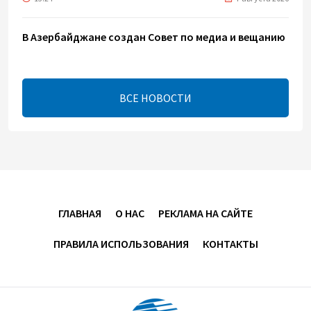
В Азербайджане создан Совет по медиа и вещанию
- Указ
13:16
7 августа 2026
ВСЕ НОВОСТИ
ЕАЭС расширяет финансовый рынок и вводит
единые правила электронной торговли - Мишустин
13:04
7 августа 2026
Узбекистан предложил ЕАЭС совместную
программу "зеленой трансформации"
ГЛАВНАЯ
О НАС
РЕКЛАМА НА САЙТЕ
12:54
7 августа 2026
ПРАВИЛА ИСПОЛЬЗОВАНИЯ
КОНТАКТЫ
ЕАЭС сохраняет положительную динамику
экономики и наращивает взаимную торговлю –
Мишустин