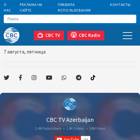
О
РЕКЛАМА НА
ПРАВИЛА
КОНТАКТЫ
НАС
САЙТЕ
ИСПОЛЬЗОВАНИЯ
CBC TV
CBC Radio
7 августа, пятница
CBC TV Azerbaijan
1.4M Subscribers
•
1.8K Videos
•
14M Views