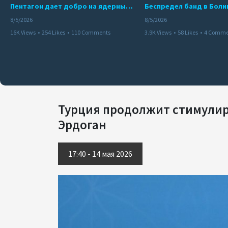
Пентагон дает добро на ядерный удар по противникам США
8/5/2026
8/5/2026
16K Views
•
254 Likes
•
110 Comments
3.9K Views
•
58 Likes
•
4 Comme
Турция продолжит стимулир
Эрдоган
17:40 - 14 мая 2026