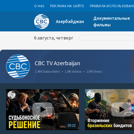
О НАС
РЕКЛАМА НА САЙТЕ
ПРАВИЛА ИСПОЛЬЗОВАН
Документальные
Азербайджан
фильмы
6 августа, четверг
CBC TV Azerbaijan
1.4M Subscribers
•
1.8K Videos
•
13M Views
03:22