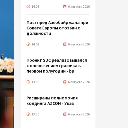
14:06
6 августа 2026
Постпред Азербайджана при
Совете Европы отозван с
должности
14:02
6 августа 2026
Проект SDC реализовывался
с опережением графика в
первом полугодии - bp
13:50
6 августа 2026
Расширены полномочия
холдинга AZCON - Указ
13:30
6 августа 2026