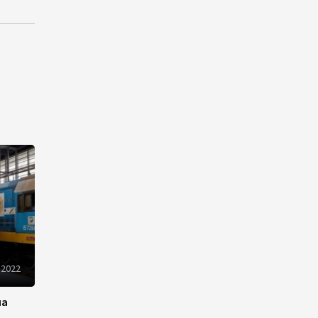
снизилась до 10,2%
04:30
6 августа 2026
Казахстан расширит меры
поддержки отечественных
производителей и
продвижения экспорта
22:22
5 августа 2026
В Иране раскрыли данные о
выработке электроэнергии
из ВИЭ
19:32
5 августа 2026
 2022
Внесены изменения в
Государственную программу
на
по совершенствованию