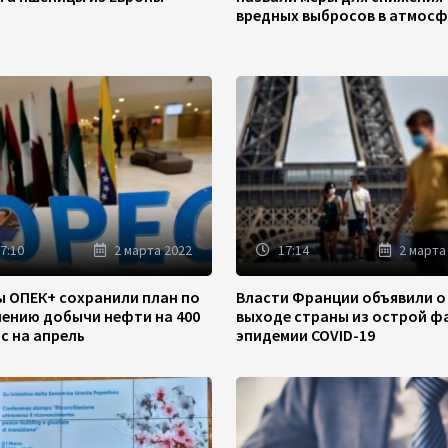
вредных выбросов в атмосф
7:10
2 марта 2022
17:14
2 марта
ы ОПЕК+ сохранили план по
Власти Франции объявили о
чению добычи нефти на 400
выходе страны из острой ф
/с на апрель
эпидемии COVID-19