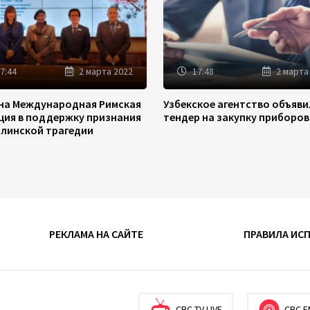
7:44
2 марта 2022
17:48
2 марта
на Международная Римская
Узбекское агентство объяв
ция в поддержку признания
тендер на закупку приборов
линской трагедии
РЕКЛАМА НА САЙТЕ
ПРАВИЛА ИС
CBC TV LIVE
CBC F