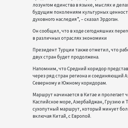
лозунгом единства в языке, мыслях и дел
будущим поколениям культурных ценносте
духовного наследия”, – сказал Эрдоган.
Он сообщил, что в ходе сегодняшних пере
в различных отраслях экономики
Президент Турции также отметил, что ра
двух стран будет продолжена.
Напомним, что Средний коридор предста
через ряд стран региона и соединяющий 
Северному и Южному коридорам.
Маршрут начинается в Китае и пролегает 
Каспийское море, Азербайджан, Грузию и Т
сухопутный маршрут, который минует бол
включая Китай, с Европой.