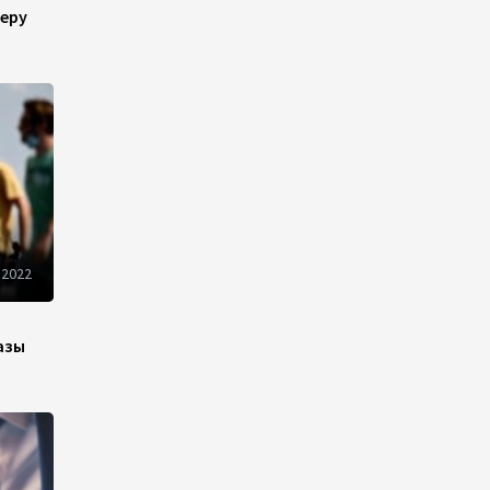
управления госимуществом в
еру
Азербайджане
13:38
5 августа 2026
Дипломатия во имя мира:
инициатива Токаева о
прекращении боевых
действий и возобновлении
переговоров
12:50
5 августа 2026
 2022
Мы продолжим оказывать
поддержку жителям Джамму
азы
и Кашмира - Президент
Пакистана
12:36
5 августа 2026
Халг Банк предлагает