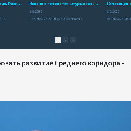
Беспредел банд в Боливии. Расправы над наркоторговцами
Испанию готовятся штурмовать десятки тысяч марокканцев
8/5/2026
8/5/2026
nts
1.4K Views
•
22 Likes
•
3 Comments
751 Views
•
30 L
1
2
овать развитие Среднего коридора -