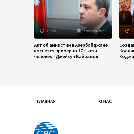
17:26
2 марта 2022
1
Акт об амнистии в Азербайджане
Созда
коснется примерно 17 тысяч
Коали
человек - Джейхун Байрамов
Ходжа
ГЛАВНАЯ
О НАС