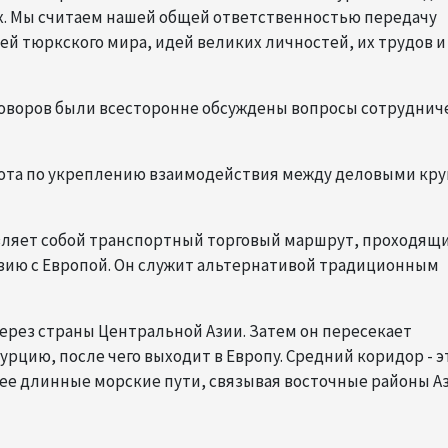
ах. Мы считаем нашей общей ответственностью передачу
й тюркского мира, идей великих личностей, их трудов и
говоров были всесторонне обсуждены вопросы сотруднич
бота по укреплению взаимодействия между деловыми кру
вляет собой транспортный торговый маршрут, проходящ
Азию с Европой. Он служит альтернативой традиционным
через страны Центральной Азии. Затем он пересекает
урцию, после чего выходит в Европу. Средний коридор - э
ее длинные морские пути, связывая восточные районы А