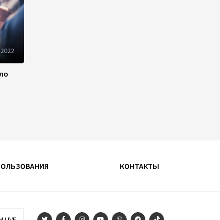
предпринимателям бизнес-
кредит без залогового
обеспечения
11:42
5 августа 2026
 2022
Закир Гасанов осмотрел
ило
военную инфраструктуру
подразделений ПВО (ФОТО/
ВИДЕО)
11:04
5 августа 2026
Цена на азербайджанскую
нефть cнизилась
ПОЛЬЗОВАНИЯ
КОНТАКТЫ
09:46
5 августа 2026
Турецко-американский
ученый Эргун Кырлыковалы
раскритиковал позицию
M LIVE