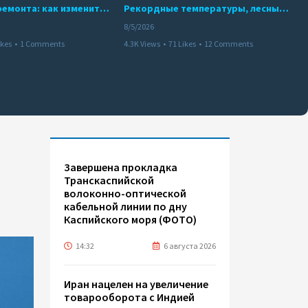
10 месяцев ремонта: как изменится работа Бакинского метро с 15 августа
Рекордные температуры, лесные пожары и красный уровень опасности
8/5/2026
ikes
•
1 Comments
4.3K Views
•
71 Likes
•
12 Comments
Завершена прокладка
Транскаспийской
волоконно-оптической
кабельной линии по дну
Каспийского моря (ФОТО)
14:32
6 августа 2026
Иран нацелен на увеличение
товарооборота с Индией