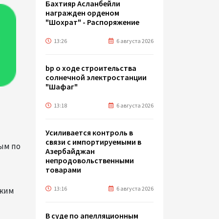
Бахтияр Асланбейли
награжден орденом
"Шохрат" - Распоряжение
13:26
6 августа 2026
bp о ходе строительства
солнечной электростанции
"Шафаг"
13:18
6 августа 2026
Усиливается контроль в
связи с импортируемыми в
ым по
Азербайджан
непродовольственными
товарами
13:16
6 августа 2026
лжим
В суде по апелляционным