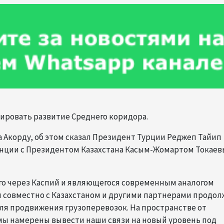
лировать развитие Среднего коридора.
а Акорду, об этом сказал Президент Турции Реджеп Тайип
енции с Президентом Казахстана Касым-Жомартом Токаев
го через Каспий и являющегося современным аналогом
ы совместно с Казахстаном и другими партнерами продо
ля продвижения грузоперевозок. На пространстве от
мы намерены вывести наши связи на новый уровень под