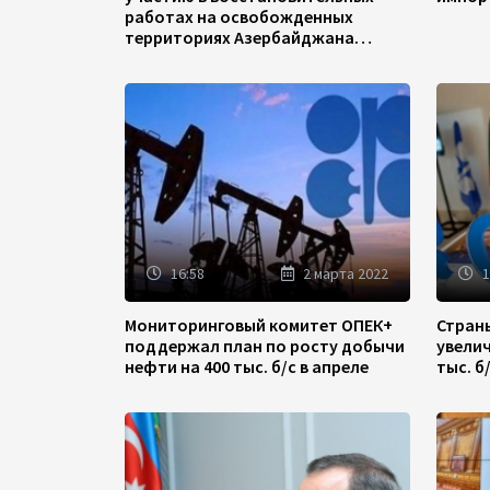
работах на освобожденных
территориях Азербайджана
(ФОТО)
16:58
2 марта 2022
1
Мониторинговый комитет ОПЕК+
Стран
поддержал план по росту добычи
увели
нефти на 400 тыс. б/с в апреле
тыс. б