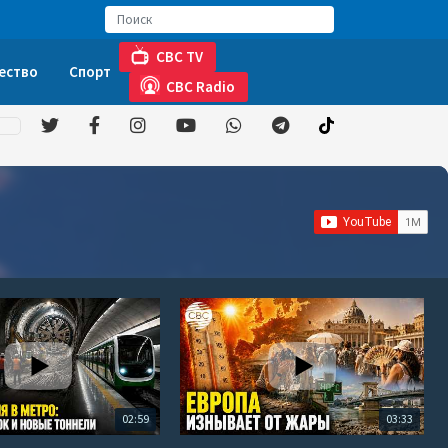
CBC TV
ество
Спорт
CBC Radio
02:59
03:33