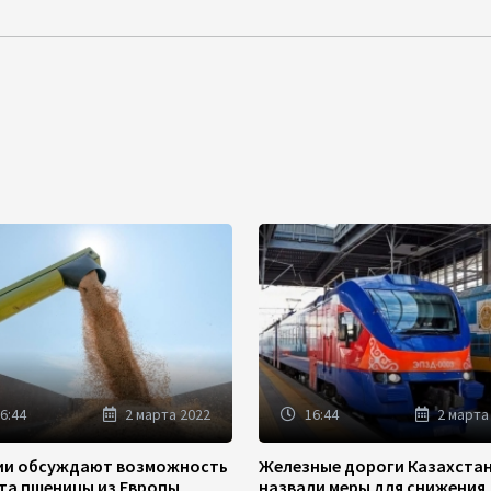
6:44
2 марта 2022
16:44
2 марта
зии обсуждают возможность
Железные дороги Казахста
та пшеницы из Европы
назвали меры для снижения