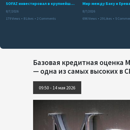
SOFAZ инвестировал в крупнейшего независимого производителя электроэнергии Перу
8/7/2026
8/7/2026
179 Views
•
8 Likes
•
2 Comments
696 Views
•
29 Likes
•
5 Comme
Базовая кредитная оценка 
— одна из самых высоких в С
09:50 - 14 мая 2026