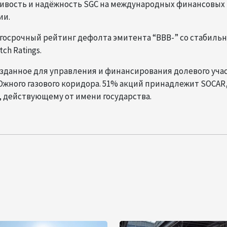
ивость и надёжность SGC на международных финансовых
ии.
олгосрочный рейтинг дефолта эмитента “BBB-” со стабиль
ch Ratings.
зданное для управления и финансирования долевого уча
жного газового коридора. 51% акций принадлежит SOCAR
 действующему от имени государства.