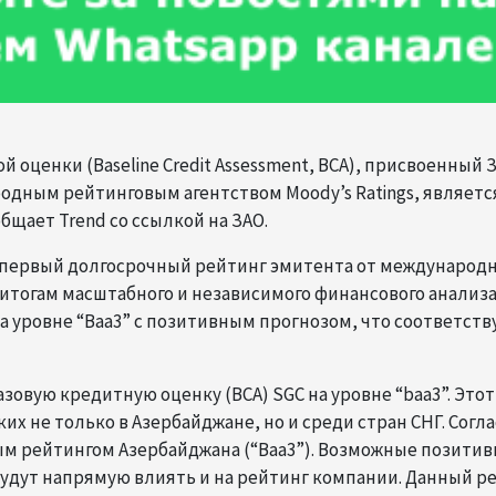
й оценки (Baseline Credit Assessment, BCA), присвоенный 
одным рейтинговым агентством Moody’s Ratings, являетс
бщает Trend со ссылкой на ЗАО.
первый долгосрочный рейтинг эмитента от международн
По итогам масштабного и независимого финансового анализ
 уровне “Baa3” с позитивным прогнозом, что соответств
азовую кредитную оценку (BCA) SGC на уровне “baa3”. Этот
их не только в Азербайджане, но и среди стран СНГ. Согл
ым рейтингом Азербайджана (“Baa3”). Возможные позити
удут напрямую влиять и на рейтинг компании. Данный р