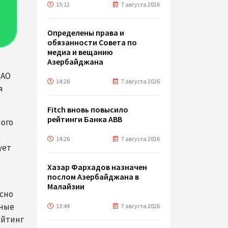
15:12
7 августа 2026
Определены права и
обязанности Совета по
медиа и вещанию
Азербайджана
ЗАО
14:28
7 августа 2026
я
Fitch вновь повысило
рейтинги Банка ABB
ого
а
14:26
7 августа 2026
ует
Хазар Фархадов назначен
послом Азербайджана в
Малайзии
асно
вные
13:44
7 августа 2026
ейтинг