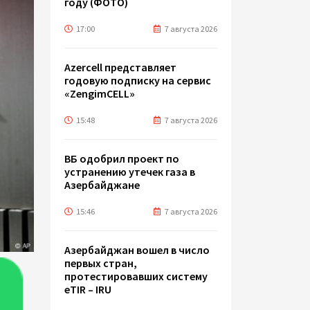
году (ФОТО)
17:00
7 августа 2026
Azercell представляет
годовую подписку на сервис
«ZengimCELL»
15:48
7 августа 2026
ВБ одобрил проект по
устранению утечек газа в
Азербайджане
15:46
7 августа 2026
Азербайджан вошел в число
первых стран,
протестировавших систему
eTIR – IRU