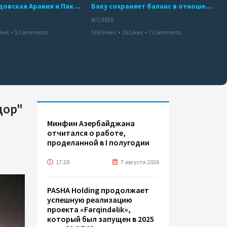
Турция, Саудовская Аравия и Пакистан подписали соглашение о совместной обороне
Баку сохраняет баланс в отношениях с Москвой и Киевом
8/7/2026
ikes
•
5 Comments
516 Views
•
26 Likes
•
7 Comments
дор"
Минфин Азербайджана
отчитался о работе,
проделанной в I полугодии
17:20
7 августа 2026
PASHA Holding продолжает
успешную реализацию
проекта «Fərqindəlik»,
который был запущен в 2025