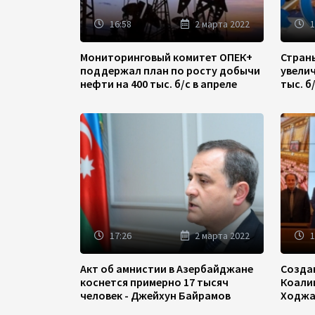
16:58
2 марта 2022
1
Мониторинговый комитет ОПЕК+
Стран
поддержал план по росту добычи
увели
нефти на 400 тыс. б/с в апреле
тыс. б
17:26
2 марта 2022
1
Акт об амнистии в Азербайджане
Созда
коснется примерно 17 тысяч
Коали
человек - Джейхун Байрамов
Ходжа