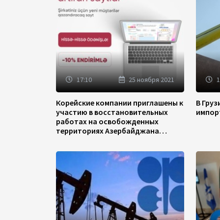
17:10
25 ноября 2021
1
Корейские компании приглашены к
В Гру
участию в восстановительных
импор
работах на освобожденных
территориях Азербайджана
(ФОТО)