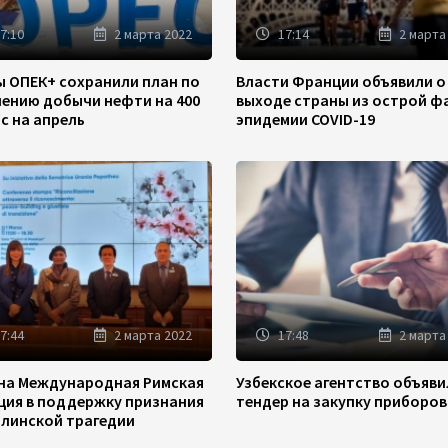
7:10
2 марта 2022
17:14
2 марта
ы ОПЕК+ сохранили план по
Власти Франции объявили о
чению добычи нефти на 400
выходе страны из острой ф
/с на апрель
эпидемии COVID-19
7:44
2 марта 2022
17:48
2 марта
на Международная Римская
Узбекское агентство объяв
ция в поддержку признания
тендер на закупку приборов
линской трагедии