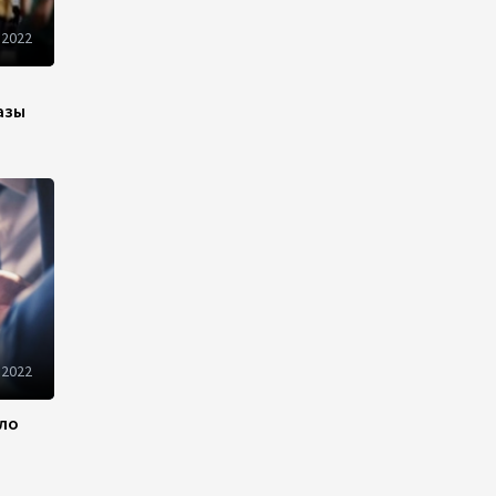
Новые соглашения ЕАЭС
создают условия для
 2022
электронной торговли и
общего рынка - Турчин
азы
12:18
7 августа 2026
Беларусь предложила
пересмотреть механизм
финансирования
промкооперации в ЕАЭС
12:08
7 августа 2026
Процесс сближения Армении
с ЕС требует
 2022
предварительной
подготовки - Пашинян
ило
10:40
7 августа 2026