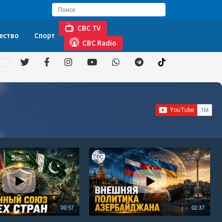
CBC TV
ество
Спорт
CBC Radio
00:57
02:37