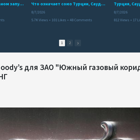
Мир между Баку и Ереваном запускает крупные логистические проекты
Что означает союз Турции, Саудовской Аравии и Пакистана?
8/7/2026
8/7/2026
nts
5.7K Views
•
101 Likes
•
48 Comments
812 Views
•
17 L
1
2
Moody’s для ЗАО "Южный газовый кори
НГ