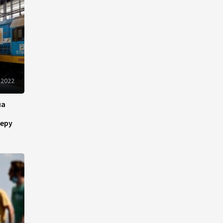
рынок и вводит единые
правила электронной
торговли - Мишустин
13:04
7 августа 2026
Узбекистан предложил ЕАЭС
 2022
совместную программу
"зеленой трансформации"
на
12:54
7 августа 2026
еру
ЕАЭС сохраняет
положительную динамику
экономики и наращивает
взаимную торговлю –
Мишустин
12:48
7 августа 2026