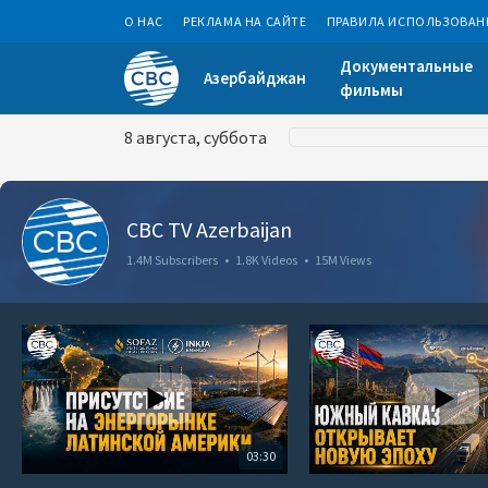
О НАС
РЕКЛАМА НА САЙТЕ
ПРАВИЛА ИСПОЛЬЗОВАН
Документальные
Азербайджан
фильмы
8 августа, суббота
CBC TV Azerbaijan
1.4M Subscribers
•
1.8K Videos
•
15M Views
03:30