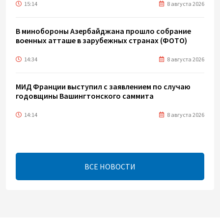
15:14
8 августа 2026
В минобороны Азербайджана прошло собрание
военных атташе в зарубежных странах (ФОТО)
14:34
8 августа 2026
МИД Франции выступил с заявлением по случаю
годовщины Вашингтонского саммита
14:14
8 августа 2026
Телефонный разговор лидеров: Баку и Ереван
синхронизировали курс на мир
ВСЕ НОВОСТИ
13:54
8 августа 2026
Никол Пашинян позвонил Президенту Ильхаму
Алиеву