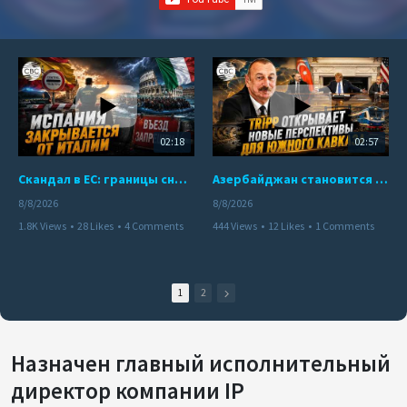
02:18
02:57
Скандал в ЕС: границы снова под контролем
Азербайджан становится мостом между Востоком и Западом
8/8/2026
8/8/2026
1.8K Views
•
28 Likes
•
4 Comments
444 Views
•
12 Likes
•
1 Comments
1
2
Назначен главный исполнительный
директор компании IP