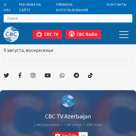
О
РЕКЛАМА НА
ПРАВИЛА
КОНТАКТЫ
НАС
САЙТЕ
ИСПОЛЬЗОВАНИЯ
CBC TV
CBC Radio
9 августа, воскресенье
CBC TV Azerbaijan
1.4M Subscribers
•
1.9K Videos
•
15M Views